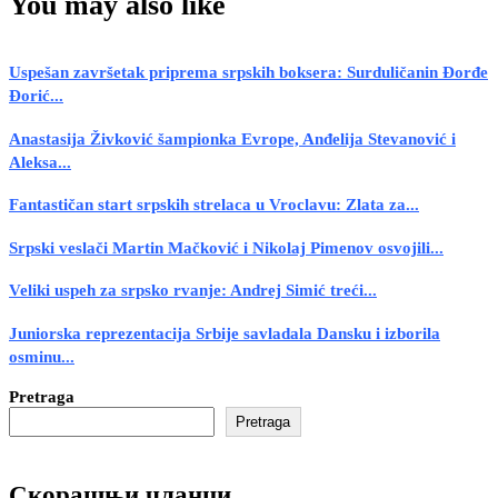
You may also like
Uspešan završetak priprema srpskih boksera: Surduličanin Đorđe
Đorić...
Anastasija Živković šampionka Evrope, Anđelija Stevanović i
Aleksa...
Fantastičan start srpskih strelaca u Vroclavu: Zlata za...
Srpski veslači Martin Mačković i Nikolaj Pimenov osvojili...
Veliki uspeh za srpsko rvanje: Andrej Simić treći...
Juniorska reprezentacija Srbije savladala Dansku i izborila
osminu...
Pretraga
Pretraga
Скорашњи чланци