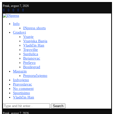
Petak, avgust 7, 2026
Info
INpress shorts
Gradovi
Vranje
Vranjska Banja
Vladičin Han
Trgovište
Surdulica
Bujanovac
Preševo
Bosilegrad
Magazin
Preporučujemo
Izdvojeno
Pravoslavac
No comment
Sportisimo
Vladičin Han
Search
Petak, avgust 7, 2026