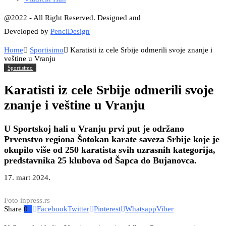
@2022 - All Right Reserved. Designed and
Developed by
PenciDesign
Home
Sportisimo
Karatisti iz cele Srbije odmerili svoje znanje i
veštine u Vranju
Sportisimo
Karatisti iz cele Srbije odmerili svoje
znanje i veštine u Vranju
U Sportskoj hali u Vranju prvi put je održano
Prvenstvo regiona Šotokan karate saveza Srbije koje je
okupilo više od 250 karatista svih uzrasnih kategorija,
predstavnika 25 klubova od Šapca do Bujanovca.
17. mart 2024.
Foto inpress.rs
Share
0
Facebook
Twitter
Pinterest
Whatsapp
Viber