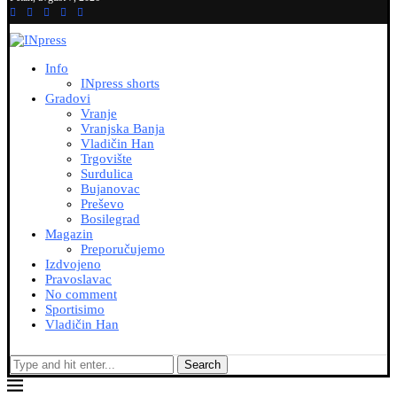
Info
INpress shorts
Gradovi
Vranje
Vranjska Banja
Vladičin Han
Trgovište
Surdulica
Bujanovac
Preševo
Bosilegrad
Magazin
Preporučujemo
Izdvojeno
Pravoslavac
No comment
Sportisimo
Vladičin Han
Search