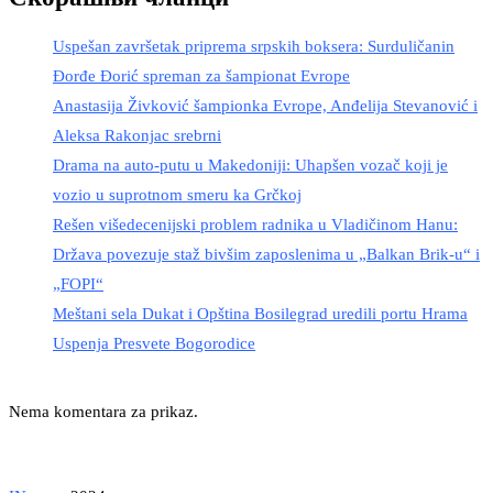
Uspešan završetak priprema srpskih boksera: Surduličanin
Đorđe Đorić spreman za šampionat Evrope
Anastasija Živković šampionka Evrope, Anđelija Stevanović i
Aleksa Rakonjac srebrni
Drama na auto-putu u Makedoniji: Uhapšen vozač koji je
vozio u suprotnom smeru ka Grčkoj
Rešen višedecenijski problem radnika u Vladičinom Hanu:
Država povezuje staž bivšim zaposlenima u „Balkan Brik-u“ i
„FOPI“
Meštani sela Dukat i Opština Bosilegrad uredili portu Hrama
Uspenja Presvete Bogorodice
Nema komentara za prikaz.