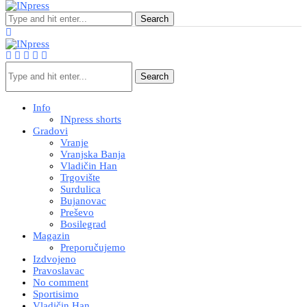
Search
Search
Info
INpress shorts
Gradovi
Vranje
Vranjska Banja
Vladičin Han
Trgovište
Surdulica
Bujanovac
Preševo
Bosilegrad
Magazin
Preporučujemo
Izdvojeno
Pravoslavac
No comment
Sportisimo
Vladičin Han