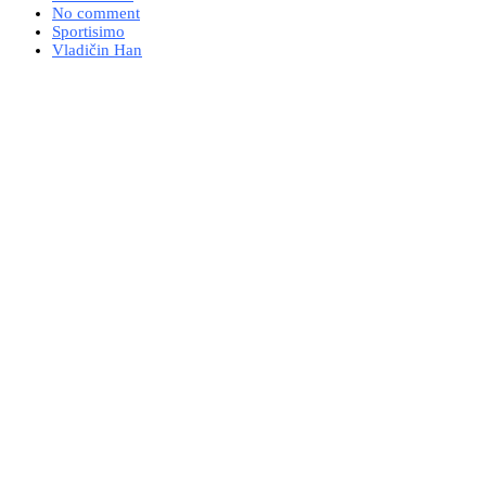
No comment
Sportisimo
Vladičin Han