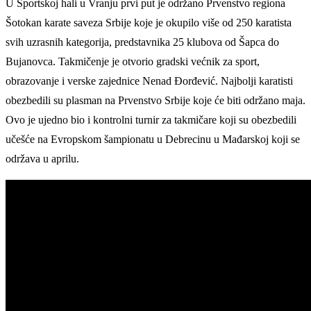
U Sportskoj hali u Vranju prvi put je održano Prvenstvo regiona
Šotokan karate saveza Srbije koje je okupilo više od 250 karatista
svih uzrasnih kategorija, predstavnika 25 klubova od Šapca do
Bujanovca. Takmičenje je otvorio gradski većnik za sport,
obrazovanje i verske zajednice Nenad Đorđević. Najbolji karatisti
obezbedili su plasman na Prvenstvo Srbije koje će biti održano maja.
Ovo je ujedno bio i kontrolni turnir za takmičare koji su obezbedili
učešće na Evropskom šampionatu u Debrecinu u Mađarskoj koji se
održava u aprilu.