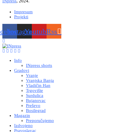
INpress
, 2024.
Impresum
Projekti
acebook
Instagram
Youtube
Rss
Info
INpress shorts
Gradovi
Vranje
Vranjska Banja
Vladičin Han
Trgovište
Surdulica
Bujanovac
Preševo
Bosilegrad
Magazin
Preporučujemo
Izdvojeno
Pravoslavac