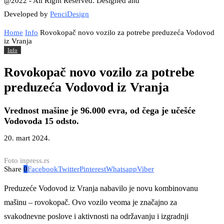
@2022 - All Right Reserved. Designed and
Developed by
PenciDesign
Home
Info
Rovokopač novo vozilo za potrebe preduzeća Vodovod
iz Vranja
Info
Rovokopač novo vozilo za potrebe
preduzeća Vodovod iz Vranja
Vrednost mašine je 96.000 evra, od čega je učešće
Vodovoda 15 odsto.
20. mart 2024.
Foto inpress.rs
Share
0
Facebook
Twitter
Pinterest
Whatsapp
Viber
Preduzeće Vodovod iz Vranja nabavilo je novu kombinovanu
mašinu – rovokopač. Ovo vozilo veoma je značajno za
svakodnevne poslove i aktivnosti na održavanju i izgradnji