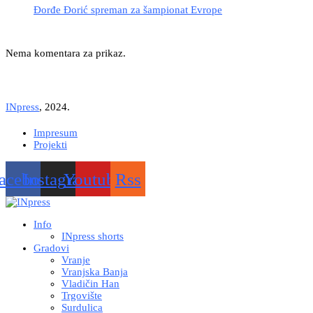
Đorđe Đorić spreman za šampionat Evrope
Nema komentara za prikaz.
INpress
, 2024.
Impresum
Projekti
acebook
Instagram
Youtube
Rss
Info
INpress shorts
Gradovi
Vranje
Vranjska Banja
Vladičin Han
Trgovište
Surdulica