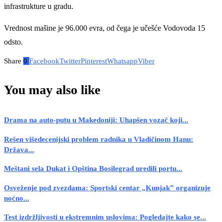
infrastrukture u gradu.
Vrednost mašine je 96.000 evra, od čega je učešće Vodovoda 15
odsto.
Share
0
Facebook
Twitter
Pinterest
Whatsapp
Viber
You may also like
Drama na auto-putu u Makedoniji: Uhapšen vozač koji...
Rešen višedecenijski problem radnika u Vladičinom Hanu:
Država...
Meštani sela Dukat i Opština Bosilegrad uredili portu...
Osveženje pod zvezdama: Sportski centar „Kunjak” organizuje
noćno...
Test izdržljivosti u ekstremnim uslovima: Pogledajte kako se...