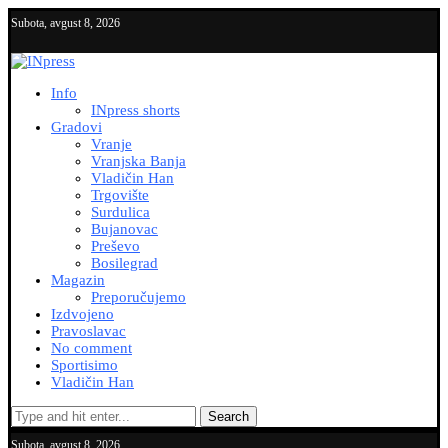
Subota, avgust 8, 2026
Info
INpress shorts
Gradovi
Vranje
Vranjska Banja
Vladičin Han
Trgovište
Surdulica
Bujanovac
Preševo
Bosilegrad
Magazin
Preporučujemo
Izdvojeno
Pravoslavac
No comment
Sportisimo
Vladičin Han
Search
Subota, avgust 8, 2026