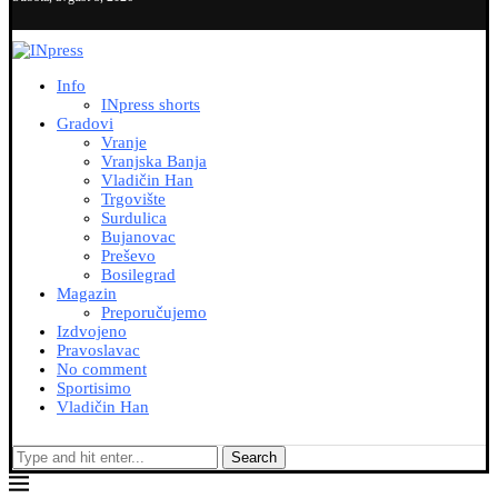
Info
INpress shorts
Gradovi
Vranje
Vranjska Banja
Vladičin Han
Trgovište
Surdulica
Bujanovac
Preševo
Bosilegrad
Magazin
Preporučujemo
Izdvojeno
Pravoslavac
No comment
Sportisimo
Vladičin Han
Search