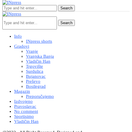
Search
Search
Info
INpress shorts
Gradovi
Vranje
Vranjska Banja
Vladičin Han
Trgovište
Surdulica
Bujanovac
Preševo
Bosilegrad
Magazin
Preporučujemo
Izdvojeno
Pravoslavac
No comment
Sportisimo
Vladičin Han