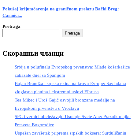
Pokušaj krijumčarenja na graničnom prelazu Bački Breg:
Carinici...
Pretraga
Pretraga
Скорашњи чланци
Srbija u polufinalu Evropskog prvenstva: Mlade košarkašice
zakazale duel sa Španijom
Bojan Brandža i srpska ekipa na krovu Evrope: Savladana
zloglasna planina i ekstremni uslovi Elbrusa
Tea Mikec i Uroš Gajić osvojili bronzane medalje na
Evropskom prvenstvu u Vroclavu
SPC i vernici obeležavaju Uspenje Svete Ane: Praznik majke
Presvete Bogorodice
Uspešan završetak priprema srpskih boksera: Surduličanin