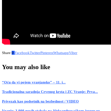
Share
0
Facebook
Twitter
Pinterest
Whatsapp
Viber
You may also like
“Oću da vi pojem vranjansko” – 11. i...
Tradicionalna saradnja Crvenog krsta i ZC Vranje: Prva...
Privezak kao podsetnik na bezbednost / VIDEO
Vranje: 3.000 novih stabala na Aleksandrovačkom jezeru uz...