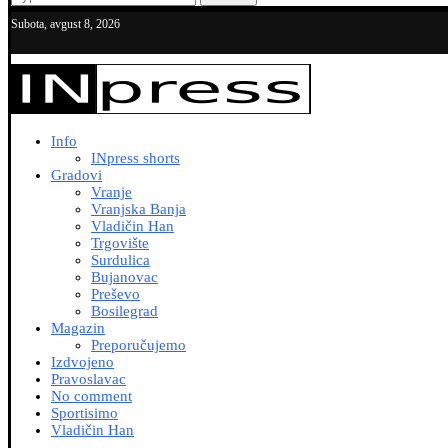
Subota, avgust 8, 2026
Info
INpress shorts
Gradovi
Vranje
Vranjska Banja
Vladičin Han
Trgovište
Surdulica
Bujanovac
Preševo
Bosilegrad
Magazin
Preporučujemo
Izdvojeno
Pravoslavac
No comment
Sportisimo
Vladičin Han