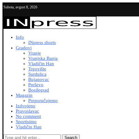
Subota, avgust 8, 2026
Info
INpress shorts
Gradovi
Vranje
Vranjska Banja
Vladičin Han
Trgovište
Surdulica
Bujanovac
Preševo
Bosilegrad
Magazin
Preporučujemo
Izdvojeno
Pravoslavac
No comment
Sportisimo
Vladičin Han
Search