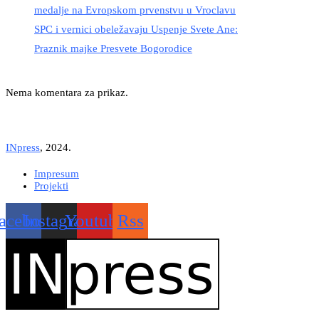
medalje na Evropskom prvenstvu u Vroclavu
SPC i vernici obeležavaju Uspenje Svete Ane:
Praznik majke Presvete Bogorodice
Nema komentara za prikaz.
INpress
, 2024.
Impresum
Projekti
acebook
Instagram
Youtube
Rss