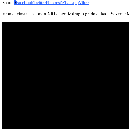
Share
0
Facebook
Twitter
Pinterest
Whatsapp
Viber
Vranjancima su se pridružili bajkeri iz drugih gradova kao i Severne