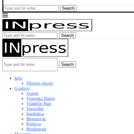
Search
Search
Search
Info
INpress shorts
Gradovi
Vranje
Vranjska Banja
Vladičin Han
Trgovište
Surdulica
Bujanovac
Preševo
Bosilegrad