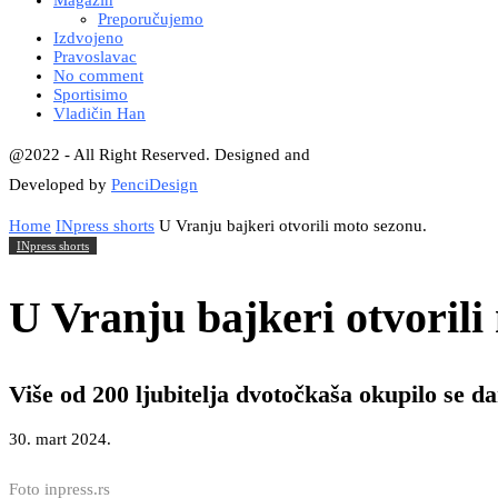
Magazin
Preporučujemo
Izdvojeno
Pravoslavac
No comment
Sportisimo
Vladičin Han
@2022 - All Right Reserved. Designed and
Developed by
PenciDesign
Home
INpress shorts
U Vranju bajkeri otvorili moto sezonu.
INpress shorts
U Vranju bajkeri otvorili
Više od 200 ljubitelja dvotočkaša okupilo se d
30. mart 2024.
Foto inpress.rs