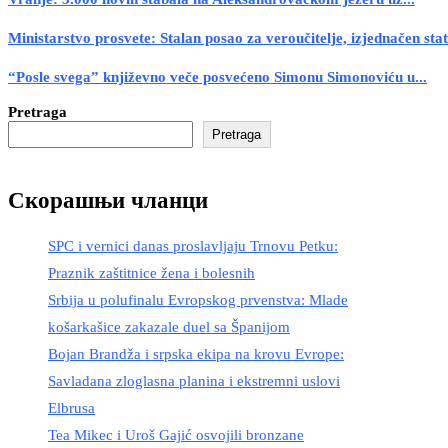
Ministarstvo prosvete: Stalan posao za veroučitelje, izjednačen stat
“Posle svega” književno veče posvećeno Simonu Simonoviću u...
Pretraga
Pretraga
Скорашњи чланци
SPC i vernici danas proslavljaju Trnovu Petku:
Praznik zaštitnice žena i bolesnih
Srbija u polufinalu Evropskog prvenstva: Mlade
košarkašice zakazale duel sa Španijom
Bojan Brandža i srpska ekipa na krovu Evrope:
Savladana zloglasna planina i ekstremni uslovi
Elbrusa
Tea Mikec i Uroš Gajić osvojili bronzane