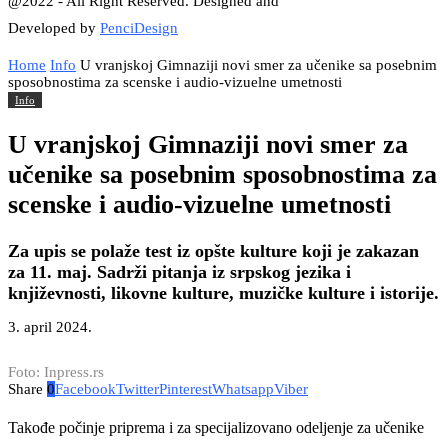
@2022 - All Right Reserved. Designed and
Developed by
PenciDesign
Home
Info
U vranjskoj Gimnaziji novi smer za učenike sa posebnim
sposobnostima za scenske i audio-vizuelne umetnosti
Info
U vranjskoj Gimnaziji novi smer za
učenike sa posebnim sposobnostima za
scenske i audio-vizuelne umetnosti
Za upis se polaže test iz opšte kulture koji je zakazan
za 11. maj. Sadrži pitanja iz srpskog jezika i
književnosti, likovne kulture, muzičke kulture i istorije.
3. april 2024.
Foto: Inpress.rs
Share
0
Facebook
Twitter
Pinterest
Whatsapp
Viber
Takođe počinje priprema i za specijalizovano odeljenje za učenike