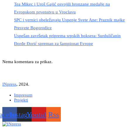
Tea Mikec i Uroš Gajić osvojili bronzane medalje na
Evropskom prvenstvu u Vroclavu
SPC i vernici obeležavaju Uspenje Svete Ane: Praznik majke
Presvete Bogorodice
Uspešan završetak priprema srpskih boksera: Surduličanin
Đorđe Đorić spreman za šampionat Evrope
Nema komentara za prikaz.
INpress
, 2024.
Impresum
Projekti
acebook
Instagram
Youtube
Rss