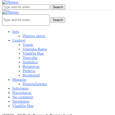
Search
Search
Info
INpress shorts
Gradovi
Vranje
Vranjska Banja
Vladičin Han
Trgovište
Surdulica
Bujanovac
Preševo
Bosilegrad
Magazin
Preporučujemo
Izdvojeno
Pravoslavac
No comment
Sportisimo
Vladičin Han