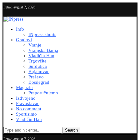
Petak, avgust 7, 2026
Info
INpress shorts
Gradovi
Vranje
Vranjska Banja
Vladičin Han
Trgovište
Surdulica
Bujanovac
Preševo
Bosilegrad
Magazin
Preporučujemo
Izdvojeno
Pravoslavac
No comment
Sportisimo
Vladičin Han
Search
Petak, avgust 7, 2026