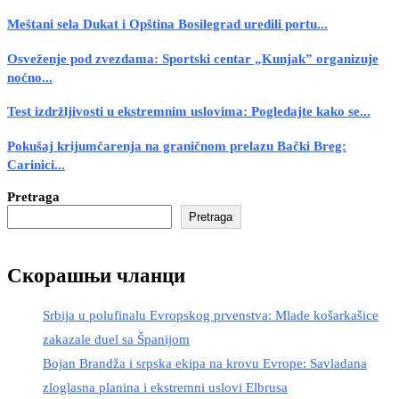
Meštani sela Dukat i Opština Bosilegrad uredili portu...
Osveženje pod zvezdama: Sportski centar „Kunjak” organizuje
noćno...
Test izdržljivosti u ekstremnim uslovima: Pogledajte kako se...
Pokušaj krijumčarenja na graničnom prelazu Bački Breg:
Carinici...
Pretraga
Pretraga
Скорашњи чланци
Srbija u polufinalu Evropskog prvenstva: Mlade košarkašice
zakazale duel sa Španijom
Bojan Brandža i srpska ekipa na krovu Evrope: Savladana
zloglasna planina i ekstremni uslovi Elbrusa