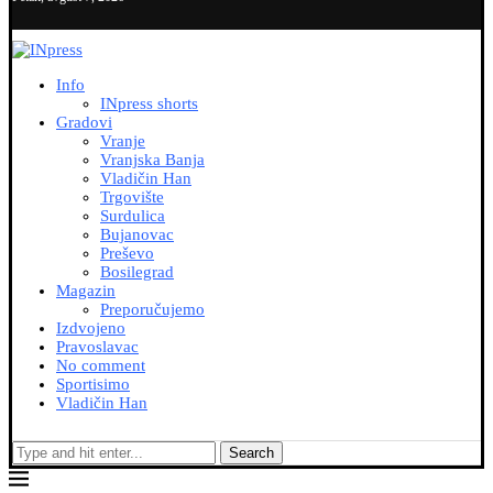
Info
INpress shorts
Gradovi
Vranje
Vranjska Banja
Vladičin Han
Trgovište
Surdulica
Bujanovac
Preševo
Bosilegrad
Magazin
Preporučujemo
Izdvojeno
Pravoslavac
No comment
Sportisimo
Vladičin Han
Search