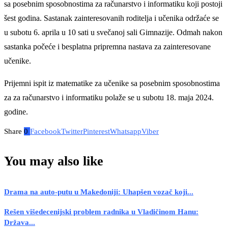
sa posebnim sposobnostima za računarstvo i informatiku koji postoji
šest godina. Sastanak zainteresovanih roditelja i učenika održaće se
u subotu 6. aprila u 10 sati u svečanoj sali Gimnazije. Odmah nakon
sastanka počeće i besplatna pripremna nastava za zainteresovane
učenike.
Prijemni ispit iz matematike za učenike sa posebnim sposobnostima
za za računarstvo i informatiku polaže se u subotu 18. maja 2024.
godine.
Share
0
Facebook
Twitter
Pinterest
Whatsapp
Viber
You may also like
Drama na auto-putu u Makedoniji: Uhapšen vozač koji...
Rešen višedecenijski problem radnika u Vladičinom Hanu:
Država...