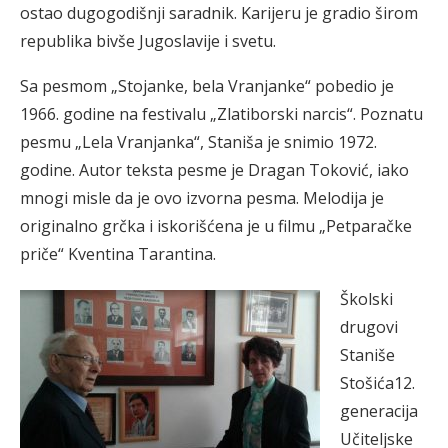
ostao dugogodišnji saradnik. Karijeru je gradio širom
republika bivše Jugoslavije i svetu.
Sa pesmom „Stojanke, bela Vranjanke“ pobedio je
1966. godine na festivalu „Zlatiborski narcis“. Poznatu
pesmu „Lela Vranjanka“, Staniša je snimio 1972.
godine. Autor teksta pesme je Dragan Toković, iako
mnogi misle da je ovo izvorna pesma. Melodija je
originalno grčka i iskorišćena je u filmu „Petparačke
priče“ Kventina Tarantina.
Školski
drugovi
Staniše
Stošića12.
generacija
Učiteljske