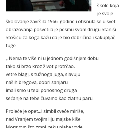
škole koja
je svoje
školovanje završila 1966. godine i otisnula se u svet
obrazovanja posvetila je pesmu svom drugu Staniši
Stošiću za koga kažu da je bio dobričina i sakupljač
tuge.
„ Nema te više ni u jednom godišnjem dobu
tako si brzo kroz život protrčao,
vetre blagi, s tužnoga juga, slavuju
naših bregova, dobri sanjaru
imali smo u tebi ponosnog druga
sećanje na tebe čuvamo kao zlatnu paru.
Proleće je opet…i simbil cveće miriše,
nad Vranjem tvojim liju majske kiše
Moravom što zmni, teku plahe vode