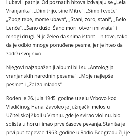
ljubavi i patnje. Od poznatih hitova izdvajaju se „Lela
Vranjanka“, „Dimitrijo, sine Mitre“, „Simbil cveće“,
„Zbog tebe, mome ubava“, „Stani, zoro, stani“, „Belo
Lenče“, „Šano dušo, Šano mori, otvori mi vrata“ i
mnogi drugi. Nije želeo da snima istant – hitove, tako
da je odbio mnoge ponuđene pesme, jer je hteo da
zadrži svoj nivo.
Njegovi najzapaženiji albumi bili su „Antologija
vranjanskih narodnih pesama“, „Moje najlepše
pesme“ i „Žal za mlados“.
Rođen je 26. jula 1945. godine u selu Vrbovo kod
Vladičinog Hana. Zavoleo je južnjački melos u
Učiteljskoj školi u Vranju, gde je svirao violinu, bio
solista u horu i imao prve časove pevanja. Staniša je
prvi put zapevao 1963. godine u Radio Beogradu čiji je