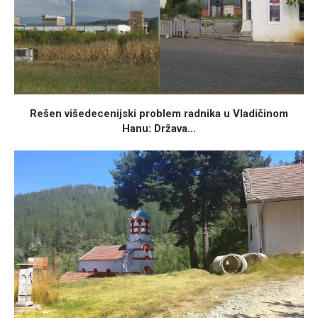
Rešen višedecenijski problem radnika u Vladičinom
Hanu: Država...