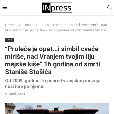
Home
Info
“Proleće je opet…i simbil cveće miriše, nad
Vranjem tvojim liju majske kiše” 16 godina od smrti Staniše Stošića
Info
“Proleće je opet…i simbil cveće
miriše, nad Vranjem tvojim liju
majske kiše” 16 godina od smrti
Staniše Stošića
Od 2009. godine Trg ispred vranjskog muzeja
nosi ime po njemu.
9. april 2024.