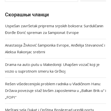
Скорашњи чланци
Uspešan završetak priprema srpskih boksera: Surduličanin
Đorđe Đorić spreman za šampionat Evrope
Anastasija Živković šampionka Evrope, Anđelija Stevanović i
Aleksa Rakonjac srebrni
Drama na auto-putu u Makedoniji: Uhapšen vozač koji je
vozio u suprotnom smeru ka Grčkoj
Rešen višedecenijski problem radnika u Vladičinom Hanu:
Država povezuje staž bivšim zaposlenima u „Balkan Brik-u“ i
„FOPI“
Meštani sela Dukat i Opština Bosilegrad uredili portu