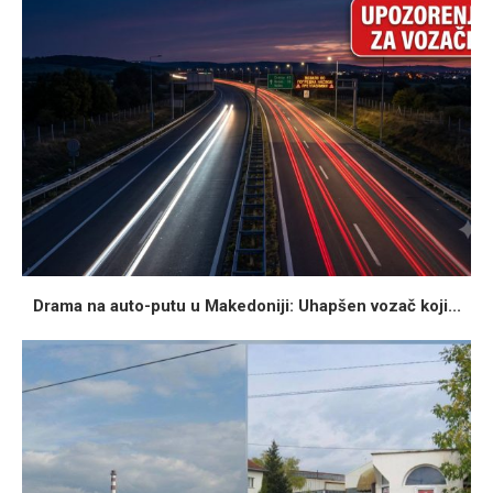
Drama na auto-putu u Makedoniji: Uhapšen vozač koji...