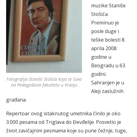
muzike Staniše
Stošića.
Preminuo je
posle duge i
teške bolesti 8.
aprila 2008.
godine u
Beogradu u 63.
godini.
Fotografija Staniše Stošića koja se čuva
Sahranjen je u
na Pedagoškom fakultetu u Vranju
Aleji zaslužnih
građana.
Repertoar ovog istaknutog umetnika činilo je oko
3.000 pesama od Triglava do Đevđelije. Posvetio je
život zavičajnim pesmama koje su pune čežnje, tuge,