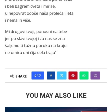
i beli bagrem cveta i miriše,
u nepovrat odoše naša proleća i leta
i nema ih više.
Mi drugovi tvoji, ponosni na tebe
jer po slavi tvojoj i za nas se zna
šaljemo ti tužnu poruku na kraju
ne umiru oni čija dela traju“
0
SHARE
YOU MAY ALSO LIKE