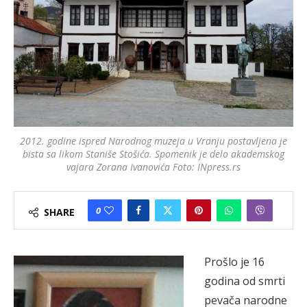
2012. godine ispred Narodnog muzeja u Vranju postavljena je
bista sa likom Staniše Stošića. Spomenik je delo akademskog
vajara Zorana Ivanovića Foto: INpress.rs
0
SHARE
Prošlo je 16
godina od smrti
pevača narodne