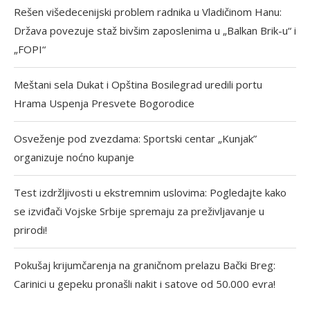
Rešen višedecenijski problem radnika u Vladičinom Hanu:
Država povezuje staž bivšim zaposlenima u „Balkan Brik-u“ i
„FOPI“
Meštani sela Dukat i Opština Bosilegrad uredili portu
Hrama Uspenja Presvete Bogorodice
Osveženje pod zvezdama: Sportski centar „Kunjak”
organizuje noćno kupanje
Test izdržljivosti u ekstremnim uslovima: Pogledajte kako
se izviđači Vojske Srbije spremaju za preživljavanje u
prirodi!
Pokušaj krijumčarenja na graničnom prelazu Bački Breg:
Carinici u gepeku pronašli nakit i satove od 50.000 evra!