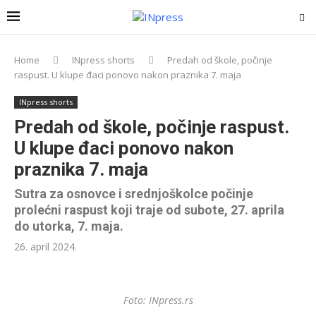
Home
INpress shorts
Predah od škole, počinje
raspust. U klupe đaci ponovo nakon praznika 7. maja
INpress shorts
Predah od škole, počinje raspust.
U klupe đaci ponovo nakon
praznika 7. maja
Sutra za osnovce i srednjoškolce počinje
prolećni raspust koji traje od subote, 27. aprila
do utorka, 7. maja.
26. april 2024.
Foto: INpress.rs