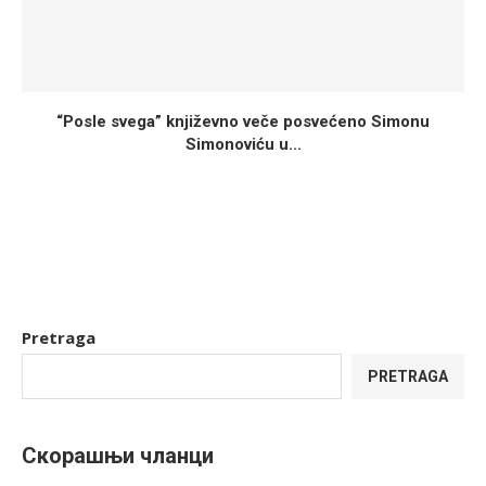
“Posle svega” književno veče posvećeno Simonu
Simonoviću u...
Pretraga
PRETRAGA
Скорашњи чланци