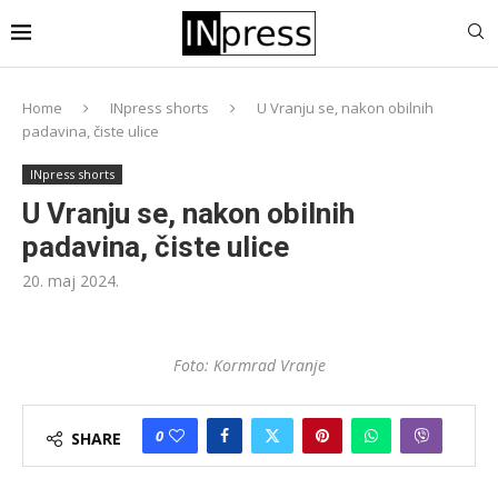
Home
INpress shorts
U Vranju se, nakon obilnih
padavina, čiste ulice
INpress shorts
U Vranju se, nakon obilnih
padavina, čiste ulice
20. maj 2024.
Foto: Kormrad Vranje
0
SHARE