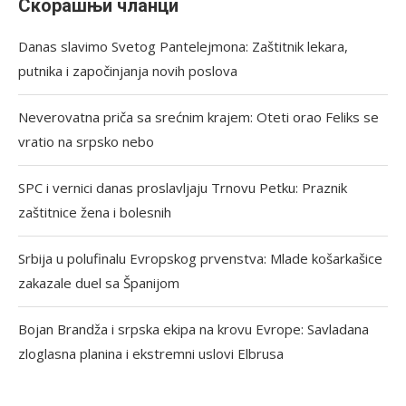
Скорашњи чланци
Danas slavimo Svetog Pantelejmona: Zaštitnik lekara,
putnika i započinjanja novih poslova
Neverovatna priča sa srećnim krajem: Oteti orao Feliks se
vratio na srpsko nebo
SPC i vernici danas proslavljaju Trnovu Petku: Praznik
zaštitnice žena i bolesnih
Srbija u polufinalu Evropskog prvenstva: Mlade košarkašice
zakazale duel sa Španijom
Bojan Brandža i srpska ekipa na krovu Evrope: Savladana
zloglasna planina i ekstremni uslovi Elbrusa