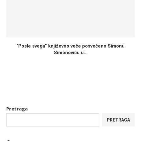
“Posle svega” književno veče posvećeno Simonu
Simonoviću u...
Pretraga
PRETRAGA