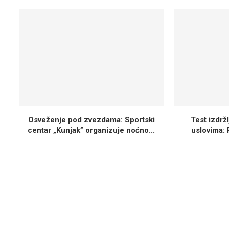
Osveženje pod zvezdama: Sportski
Test izdrž
centar „Kunjak” organizuje noćno...
uslovima: 