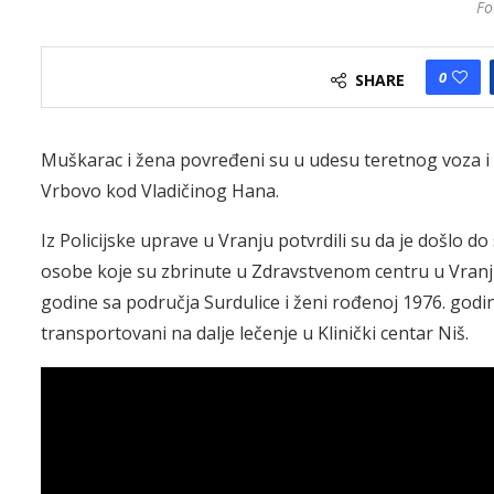
Fo
0
SHARE
Muškarac i žena povređeni su u udesu teretnog voza i 
Vrbovo kod Vladičinog Hana.
Iz Policijske uprave u Vranju potvrdili su da je došlo 
osobe koje su zbrinute u Zdravstvenom centru u Vran
godine sa područja Surdulice i ženi rođenoj 1976. godine
transportovani na dalje lečenje u Klinički centar Niš.