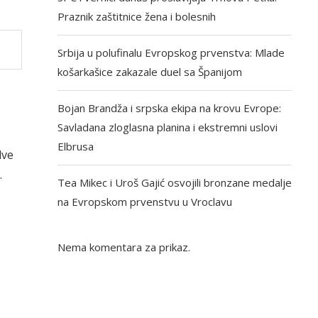
Praznik zaštitnice žena i bolesnih
Srbija u polufinalu Evropskog prvenstva: Mlade
košarkašice zakazale duel sa Španijom
Bojan Brandža i srpska ekipa na krovu Evrope:
Savladana zloglasna planina i ekstremni uslovi
Elbrusa
dve
.
Tea Mikec i Uroš Gajić osvojili bronzane medalje
na Evropskom prvenstvu u Vroclavu
Nema komentara za prikaz.