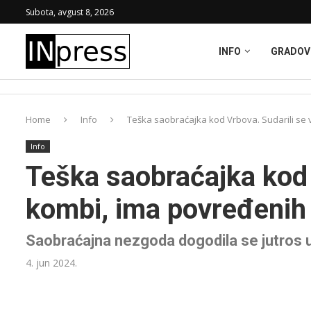
Subota, avgust 8, 2026
INFO
GRADOV
Home
Info
Teška saobraćajka kod Vrbova. Sudarili se 
Info
Teška saobraćajka kod 
kombi, ima povređenih
Saobraćajna nezgoda dogodila se jutros u
4. jun 2024.