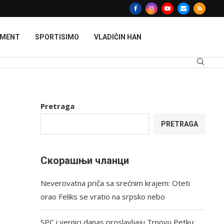
MMENT
SPORTISIMO
VLADIČIN HAN
Pretraga
PRETRAGA
Скорашњи чланци
Neverovatna priča sa srećnim krajem: Oteti
orao Feliks se vratio na srpsko nebo
SPC i vernici danas proslavljaju Trnovu Petku: