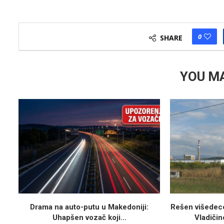
0
SHARE
YOU MA
Drama na auto-putu u Makedoniji:
Rešen višedece
Uhapšen vozač koji...
Vladičin