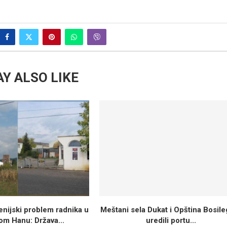
Y ALSO LIKE
nijski problem radnika u
Meštani sela Dukat i Opština Bosil
om Hanu: Država...
uredili portu...