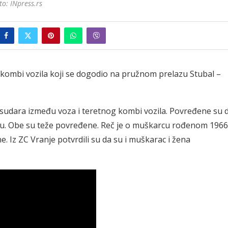
to: INpress.rs
kombi vozila koji se dogodio na pružnom prelazu Stubal –
do sudara između voza i teretnog kombi vozila. Povređene su 
ju. Obe su teže povređene. Reč je o muškarcu rođenom 1966
. Iz ZC Vranje potvrdili su da su i muškarac i žena