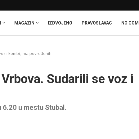
I
MAGAZIN
IZDVOJENO
PRAVOSLAVAC
NO CO
voz i kombi, ima povređenih
Vrbova. Sudarili se voz i
 6.20 u mestu Stubal.