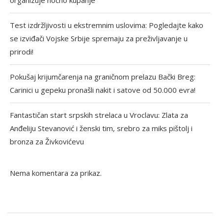
organizuje noćno kupanje
Test izdržljivosti u ekstremnim uslovima: Pogledajte kako
se izviđači Vojske Srbije spremaju za preživljavanje u
prirodi!
Pokušaj krijumčarenja na graničnom prelazu Bački Breg:
Carinici u gepeku pronašli nakit i satove od 50.000 evra!
Fantastičan start srpskih strelaca u Vroclavu: Zlata za
Anđeliju Stevanović i ženski tim, srebro za miks pištolj i
bronza za Živkovićevu
Nema komentara za prikaz.