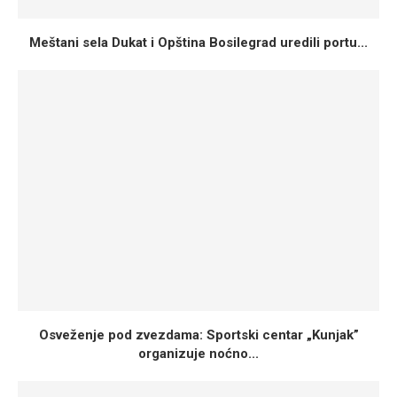
Meštani sela Dukat i Opština Bosilegrad uredili portu...
Osveženje pod zvezdama: Sportski centar „Kunjak”
organizuje noćno...