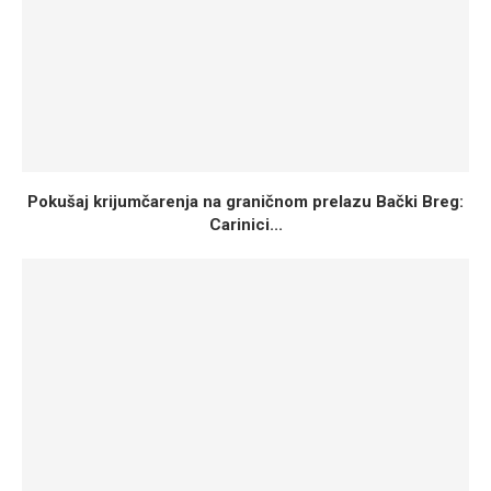
Pokušaj krijumčarenja na graničnom prelazu Bački Breg:
Carinici...