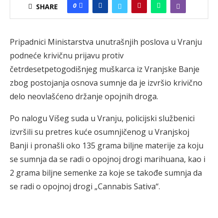
0
SHARE
Pripadnici Ministarstva unutrašnjih poslova u Vranju
podneće krivičnu prijavu protiv
četrdesetpetogodišnjeg muškarca iz Vranjske Banje
zbog postojanja osnova sumnje da je izvršio krivično
delo neovlašćeno držanje opojnih droga.
Po nalogu Višeg suda u Vranju, policijski službenici
izvršili su pretres kuće osumnjičenog u Vranjskoj
Banji i pronašli oko 135 grama biljne materije za koju
se sumnja da se radi o opojnoj drogi marihuana, kao i
2 grama biljne semenke za koje se takođe sumnja da
se radi o opojnoj drogi „Cannabis Sativa“.