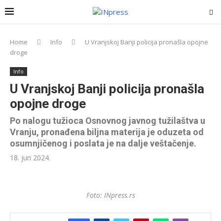
Home
Info
U Vranjskoj Banji policija pronašla opojne
droge
Info
U Vranjskoj Banji policija pronašla
opojne droge
Po nalogu tužioca Osnovnog javnog tužilaštva u
Vranju, pronađena biljna materija je oduzeta od
osumnjičenog i poslata je na dalje veštačenje.
18. jun 2024.
Foto: INpress.rs