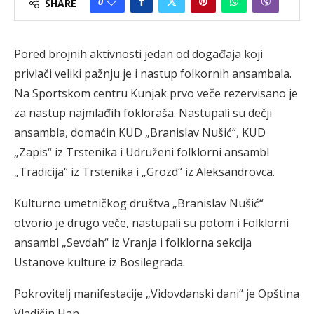
0
SHARE
Pored brojnih aktivnosti jedan od događaja koji
privlači veliki pažnju je i nastup folkornih ansambala.
Na Sportskom centru Kunjak prvo veče rezervisano je
za nastup najmlađih fokloraša. Nastupali su dečji
ansambla, domaćin KUD „Branislav Nušić“, KUD
„Zapis“ iz Trstenika i Udruženi folklorni ansambl
„Tradicija“ iz Trstenika i „Grozd“ iz Aleksandrovca.
Kulturno umetničkog društva „Branislav Nušić“
otvorio je drugo veče, nastupali su potom i Folklorni
ansambl „Sevdah“ iz Vranja i folklorna sekcija
Ustanove kulture iz Bosilegrada.
Pokrovitelj manifestacije „Vidovdanski dani“ je Opština
Vladičin Han.