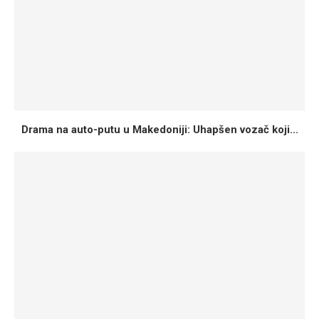
Drama na auto-putu u Makedoniji: Uhapšen vozač koji...