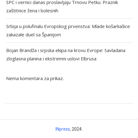
SPC i vernici danas proslavljaju Trnovu Petku: Praznik
zaštitnice žena i bolesnih
Srbija u polufinalu Evropskog prvenstva: Mlade košarkašice
zakazale duel sa Španijom
Bojan Brandža i srpska ekipa na krovu Evrope: Savladana
zloglasna planina i ekstremni uslovi Elbrusa
Nema komentara za prikaz.
INpress
, 2024.