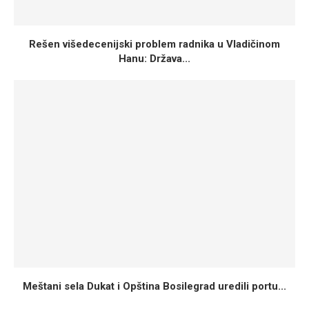
Rešen višedecenijski problem radnika u Vladičinom
Hanu: Država...
Meštani sela Dukat i Opština Bosilegrad uredili portu...