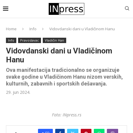
Home
Info
Vidovdanski dani u Vladičinom Hanu
Info
Pravoslavac
Vladičin Han
Vidovdanski dani u Vladičinom
Hanu
Ova manifestacija tradicionalno se organizuje
svake godine u Vladičinom Hanu nizom verskih,
kulturnih, zabavnih i sportskih dešavanja.
29. jun 2024.
Foto: INpress.rs