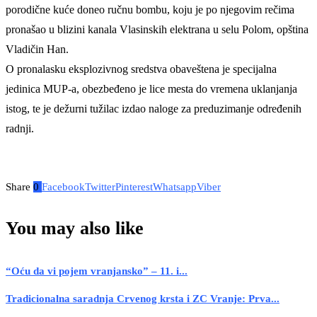
porodične kuće doneo ručnu bombu, koju je po njegovim rečima
pronašao u blizini kanala Vlasinskih elektrana u selu Polom, opština
Vladičin Han.
O pronalasku eksplozivnog sredstva obaveštena je specijalna
jedinica MUP-a, obezbeđeno je lice mesta do vremena uklanjanja
istog, te je dežurni tužilac izdao naloge za preduzimanje određenih
radnji.
Share
0
Facebook
Twitter
Pinterest
Whatsapp
Viber
You may also like
“Oću da vi pojem vranjansko” – 11. i...
Tradicionalna saradnja Crvenog krsta i ZC Vranje: Prva...