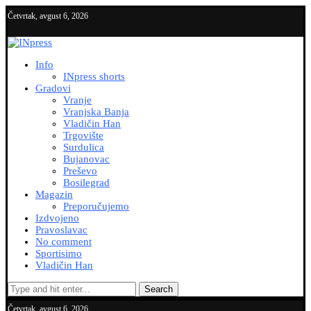
Četvrtak, avgust 6, 2026
Info
INpress shorts
Gradovi
Vranje
Vranjska Banja
Vladičin Han
Trgovište
Surdulica
Bujanovac
Preševo
Bosilegrad
Magazin
Preporučujemo
Izdvojeno
Pravoslavac
No comment
Sportisimo
Vladičin Han
Search
Četvrtak, avgust 6, 2026