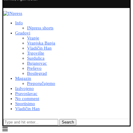
Info
INpress shorts
Gradovi
Vranje
Vranjska Banja
Vladičin Han
Trgovište
Surdulica
Bujanovac
Preševo
Bosilegrad
Magazin
Preporučujemo
Izdvojeno
Pravoslavac
No comment
Sportisimo
Vladičin Han
Search