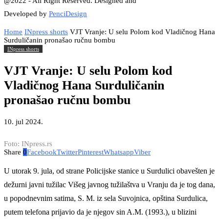
@2022 - All Right Reserved. Designed and
Developed by
PenciDesign
Home
INpress shorts
VJT Vranje: U selu Polom kod Vladičnog Hana
Surduličanin pronašao ručnu bombu
INpress shorts
VJT Vranje: U selu Polom kod
Vladičnog Hana Surduličanin
pronašao ručnu bombu
10. jul 2024.
Foto: INpress.rs
Share
0
Facebook
Twitter
Pinterest
Whatsapp
Viber
U utorak 9. jula, od strane Policijske stanice u Surdulici obavešten je
dežurni javni tužilac Višeg javnog tužilaštva u Vranju da je tog dana,
u popodnevnim satima, S. M. iz sela Suvojnica, opština Surdulica,
putem telefona prijavio da je njegov sin A.M. (1993.), u blizini