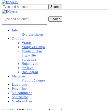
Search
Search
Info
INpress shorts
Gradovi
Vranje
Vranjska Banja
Vladičin Han
Trgovište
Surdulica
Bujanovac
Preševo
Bosilegrad
Magazin
Preporučujemo
Izdvojeno
Pravoslavac
No comment
Sportisimo
Vladičin Han