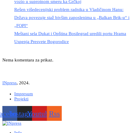
vozio u suprotnom smeru ka Grčkoj
Rešen višedecenijski problem radnika u Vladičinom Hanu:
Država povezuje staž bivšim zaposlenima u „Balkan Brik-u“ i
„FOPI“
Meštani sela Dukat i Opština Bosilegrad uredili portu Hrama
Uspenja Presvete Bogorodice
Nema komentara za prikaz.
INpress
, 2024.
Impresum
Projekti
acebook
Instagram
Youtube
Rss
Info