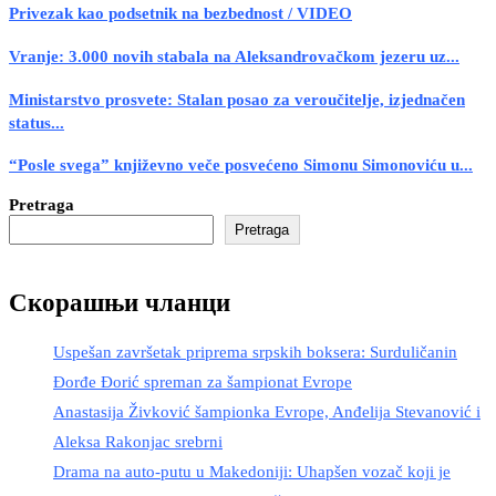
Privezak kao podsetnik na bezbednost / VIDEO
Vranje: 3.000 novih stabala na Aleksandrovačkom jezeru uz...
Ministarstvo prosvete: Stalan posao za veroučitelje, izjednačen
status...
“Posle svega” književno veče posvećeno Simonu Simonoviću u...
Pretraga
Pretraga
Скорашњи чланци
Uspešan završetak priprema srpskih boksera: Surduličanin
Đorđe Đorić spreman za šampionat Evrope
Anastasija Živković šampionka Evrope, Anđelija Stevanović i
Aleksa Rakonjac srebrni
Drama na auto-putu u Makedoniji: Uhapšen vozač koji je