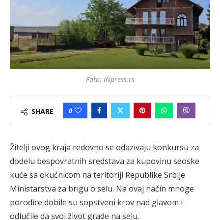
Foto: INpress.rs
0
SHARE
Žitelji ovog kraja redovno se odazivaju konkursu za
dodelu bespovratnih sredstava za kupovinu seoske
kuće sa okućnicom na teritoriji Republike Srbije
Ministarstva za brigu o selu. Na ovaj način mnoge
porodice dobile su sopstveni krov nad glavom i
odlučile da svoj život grade na selu.