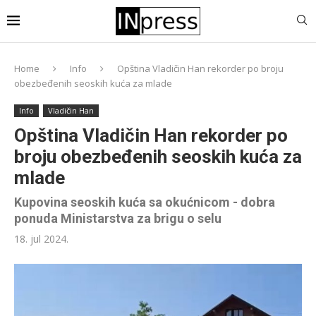
Home
Info
Opština Vladičin Han rekorder po broju
obezbeđenih seoskih kuća za mlade
Info
Vladičin Han
Opština Vladičin Han rekorder po
broju obezbeđenih seoskih kuća za
mlade
Kupovina seoskih kuća sa okućnicom - dobra
ponuda Ministarstva za brigu o selu
18. jul 2024.