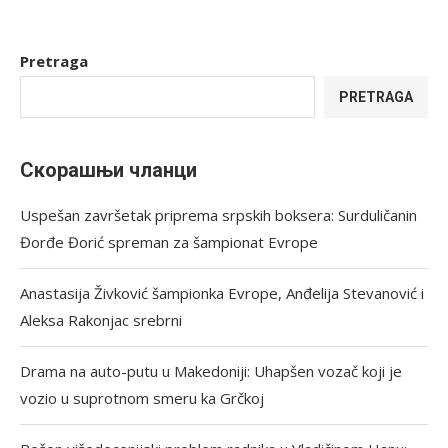
Pretraga
PRETRAGA
Скорашњи чланци
Uspešan završetak priprema srpskih boksera: Surduličanin
Đorđe Đorić spreman za šampionat Evrope
Anastasija Živković šampionka Evrope, Anđelija Stevanović i
Aleksa Rakonjac srebrni
Drama na auto-putu u Makedoniji: Uhapšen vozač koji je
vozio u suprotnom smeru ka Grčkoj