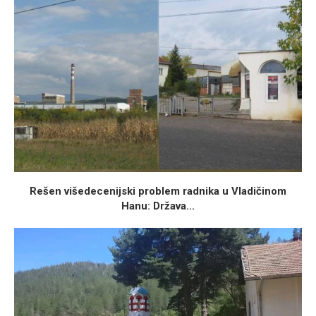
Rešen višedecenijski problem radnika u Vladičinom
Hanu: Država...