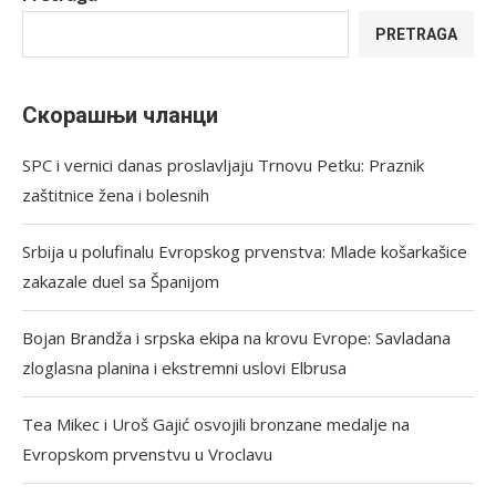
PRETRAGA
Скорашњи чланци
SPC i vernici danas proslavljaju Trnovu Petku: Praznik
zaštitnice žena i bolesnih
Srbija u polufinalu Evropskog prvenstva: Mlade košarkašice
zakazale duel sa Španijom
Bojan Brandža i srpska ekipa na krovu Evrope: Savladana
zloglasna planina i ekstremni uslovi Elbrusa
Tea Mikec i Uroš Gajić osvojili bronzane medalje na
Evropskom prvenstvu u Vroclavu