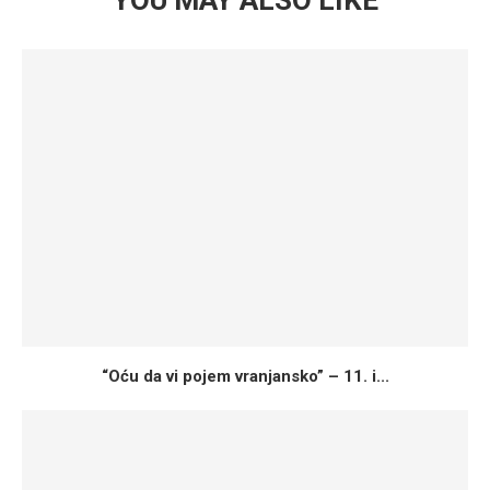
YOU MAY ALSO LIKE
“Oću da vi pojem vranjansko” – 11. i...