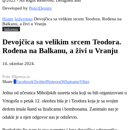
@2022 - All Right Reserved. Designed and
Developed by
PenciDesign
Home
Izdvojeno
Devojčica sa velikim srcem Teodora. Rođena na
Balkanu, a živi u Vranju
Izdvojeno
Devojčica sa velikim srcem Teodora.
Rođena na Balkanu, a živi u Vranju
14. oktobar 2024.
Foto INpress.rs
Share
0
Facebook
Twitter
Pinterest
Whatsapp
Viber
Jednа od učesnica Miholjskih susreta sela koji su bili organizovani u
Vrtogošu u petak 12. oktobra bila je i Teodora koja je sa svojim
dedom imala štand sa lizalicama i bombonama. Zanimalo nas je
odakle je a njen odgovor nas je oduševio.
Pogledajte šta nam je ova pametna i lepa devojčica odgovorila: