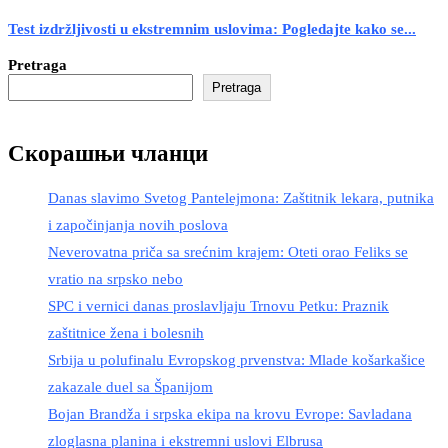
Test izdržljivosti u ekstremnim uslovima: Pogledajte kako se...
Pretraga
Pretraga
Скорашњи чланци
Danas slavimo Svetog Pantelejmona: Zaštitnik lekara, putnika
i započinjanja novih poslova
Neverovatna priča sa srećnim krajem: Oteti orao Feliks se
vratio na srpsko nebo
SPC i vernici danas proslavljaju Trnovu Petku: Praznik
zaštitnice žena i bolesnih
Srbija u polufinalu Evropskog prvenstva: Mlade košarkašice
zakazale duel sa Španijom
Bojan Brandža i srpska ekipa na krovu Evrope: Savladana
zloglasna planina i ekstremni uslovi Elbrusa