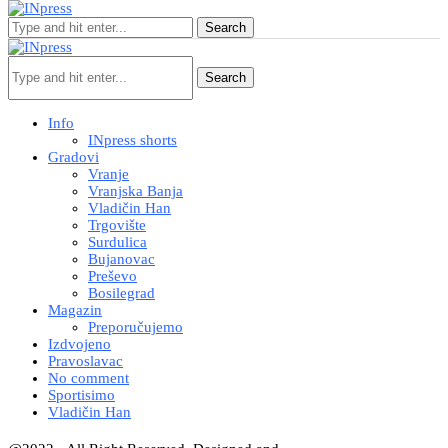
Search
Search
Info
INpress shorts
Gradovi
Vranje
Vranjska Banja
Vladičin Han
Trgovište
Surdulica
Bujanovac
Preševo
Bosilegrad
Magazin
Preporučujemo
Izdvojeno
Pravoslavac
No comment
Sportisimo
Vladičin Han