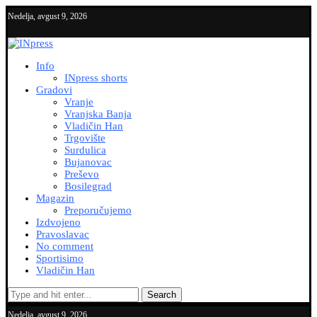
Nedelja, avgust 9, 2026
Info
INpress shorts
Gradovi
Vranje
Vranjska Banja
Vladičin Han
Trgovište
Surdulica
Bujanovac
Preševo
Bosilegrad
Magazin
Preporučujemo
Izdvojeno
Pravoslavac
No comment
Sportisimo
Vladičin Han
Search
Nedelja, avgust 9, 2026