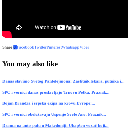
Share
0
Facebook
Twitter
Pinterest
Whatsapp
Viber
You may also like
Danas slavimo Svetog Pantelejmona: Zaštitnik lekara, putnika i...
SPC i vernici danas proslavljaju Trnovu Petku: Praznik...
Bojan Brandža i srpska ekipa na krovu Evrope:...
SPC i vernici obeležavaju Uspenje Svete Ane: Praznik...
Drama na auto-putu u Makedoniji: Uhapšen vozač koji...