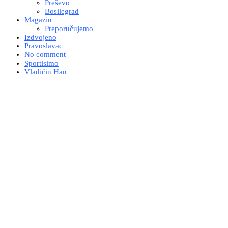
Preševo
Bosilegrad
Magazin
Preporučujemo
Izdvojeno
Pravoslavac
No comment
Sportisimo
Vladičin Han