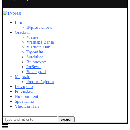
Info
INpress shorts
Gradovi
Vranje
Vranjska Banja
Vladičin Han
Trgovište
Surdulica
Bujanovac
Preševo
Bosilegrad
Magazin
Preporučujemo
Izdvojeno
Pravoslavac
No comment
Sportisimo
Vladičin Han
Search