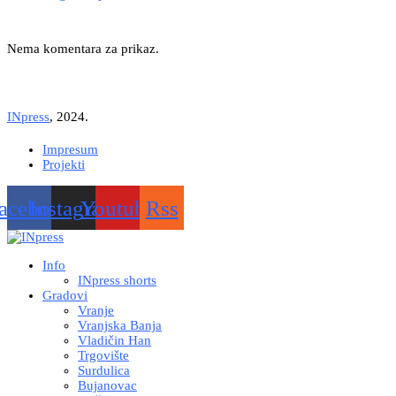
Nema komentara za prikaz.
INpress
, 2024.
Impresum
Projekti
acebook
Instagram
Youtube
Rss
Info
INpress shorts
Gradovi
Vranje
Vranjska Banja
Vladičin Han
Trgovište
Surdulica
Bujanovac