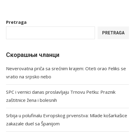
Pretraga
PRETRAGA
Скорашњи чланци
Neverovatna priča sa srećnim krajem: Oteti orao Feliks se
vratio na srpsko nebo
SPC i vernici danas proslavljaju Trnovu Petku: Praznik
zaštitnice žena i bolesnih
Srbija u polufinalu Evropskog prvenstva: Mlade košarkašice
zakazale duel sa Španijom