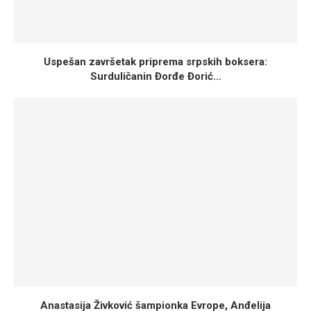
Uspešan završetak priprema srpskih boksera:
Surduličanin Đorđe Đorić...
Anastasija Živković šampionka Evrope, Anđelija