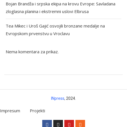
Bojan Brandža i srpska ekipa na krovu Evrope: Savladana
zloglasna planina i ekstremni uslovi Elbrusa
Tea Mikec i Uroš Gajić osvojili bronzane medalje na
Evropskom prvenstvu u Vroclavu
Nema komentara za prikaz.
INpress
, 2024.
Impresum
Projekti