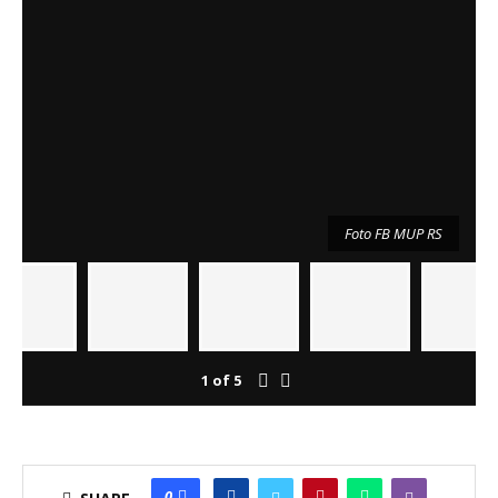
Foto FB MUP RS
1
of
5
0