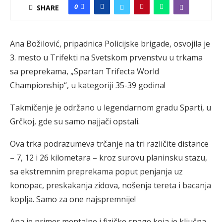
0
SHARE
Ana Božilović, pripadnica Policijske brigade, osvojila je
3. mesto u Trifekti na Svetskom prvenstvu u trkama
sa preprekama, „Spartan Trifecta World
Championship“, u kategoriji 35-39 godina!
Takmičenje je održano u legendarnom gradu Sparti, u
Grčkoj, gde su samo najjači opstali.
Ova trka podrazumeva trčanje na tri različite distance
– 7, 12 i 26 kilometara – kroz surovu planinsku stazu,
sa ekstremnim preprekama poput penjanja uz
konopac, preskakanja zidova, nošenja tereta i bacanja
koplja. Samo za one najspremnije!
Ana je primer mentalne i fizičke snage koja je ključna