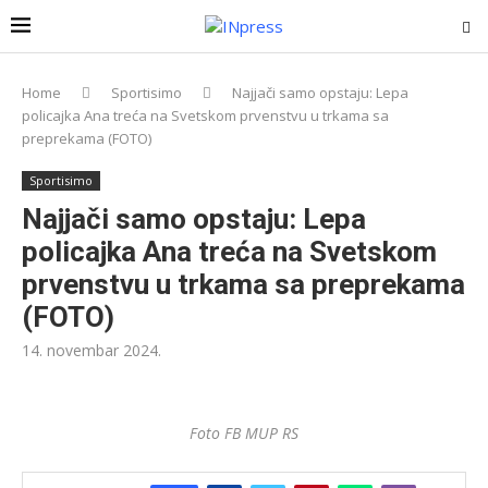
Home
Sportisimo
Najjači samo opstaju: Lepa
policajka Ana treća na Svetskom prvenstvu u trkama sa
preprekama (FOTO)
Sportisimo
Najjači samo opstaju: Lepa
policajka Ana treća na Svetskom
prvenstvu u trkama sa preprekama
(FOTO)
14. novembar 2024.
Foto FB MUP RS