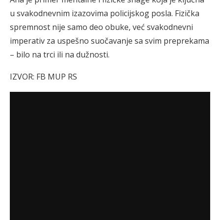
u svakodnevnim izazovima policijskog posla. Fizička
spremnost nije samo deo obuke, već svakodnevni
imperativ za uspešno suočavanje sa svim preprekama
– bilo na trci ili na dužnosti.
IZVOR: FB MUP RS