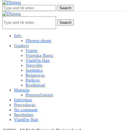
Search
Search
Info
INpress shorts
Gradovi
Vranje
Vranjska Banja
Vladičin Han
Trgovište
Surdulica
Bujanovac
Preševo
Bosilegrad
Magazin
Preporučujemo
Izdvojeno
Pravoslavac
No comment
Sportisimo
Vladičin Han