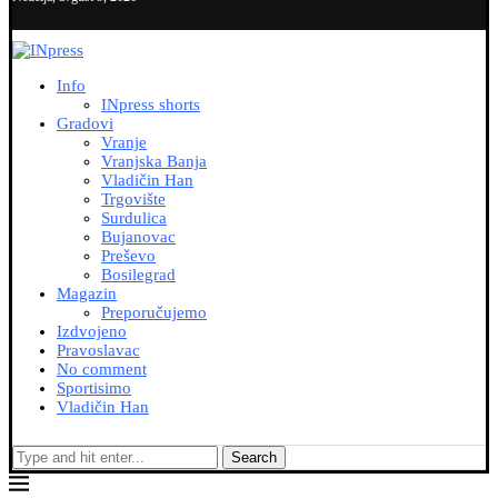
Info
INpress shorts
Gradovi
Vranje
Vranjska Banja
Vladičin Han
Trgovište
Surdulica
Bujanovac
Preševo
Bosilegrad
Magazin
Preporučujemo
Izdvojeno
Pravoslavac
No comment
Sportisimo
Vladičin Han
Search