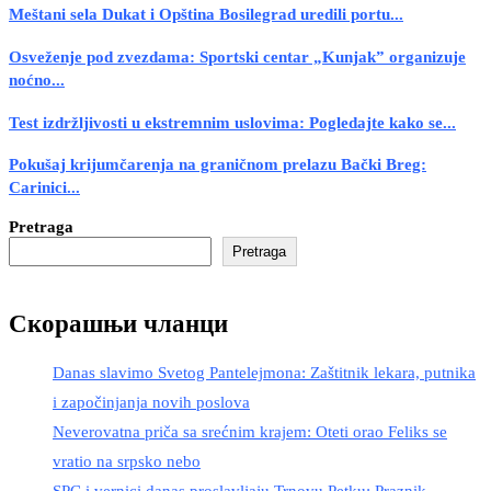
Meštani sela Dukat i Opština Bosilegrad uredili portu...
Osveženje pod zvezdama: Sportski centar „Kunjak” organizuje
noćno...
Test izdržljivosti u ekstremnim uslovima: Pogledajte kako se...
Pokušaj krijumčarenja na graničnom prelazu Bački Breg:
Carinici...
Pretraga
Pretraga
Скорашњи чланци
Danas slavimo Svetog Pantelejmona: Zaštitnik lekara, putnika
i započinjanja novih poslova
Neverovatna priča sa srećnim krajem: Oteti orao Feliks se
vratio na srpsko nebo