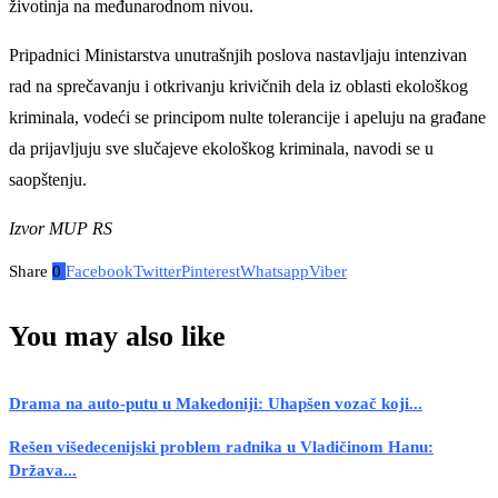
životinja na međunarodnom nivou.
Pripadnici Ministarstva unutrašnjih poslova nastavljaju intenzivan
rad na sprečavanju i otkrivanju krivičnih dela iz oblasti ekološkog
kriminala, vodeći se principom nulte tolerancije i apeluju na građane
da prijavljuju sve slučajeve ekološkog kriminala
, navodi se u
saopštenju
.
Izvor MUP RS
Share
0
Facebook
Twitter
Pinterest
Whatsapp
Viber
You may also like
Drama na auto-putu u Makedoniji: Uhapšen vozač koji...
Rešen višedecenijski problem radnika u Vladičinom Hanu:
Država...