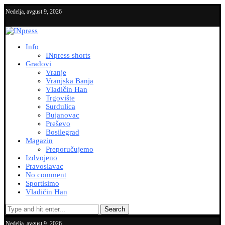
Nedelja, avgust 9, 2026
Info
INpress shorts
Gradovi
Vranje
Vranjska Banja
Vladičin Han
Trgovište
Surdulica
Bujanovac
Preševo
Bosilegrad
Magazin
Preporučujemo
Izdvojeno
Pravoslavac
No comment
Sportisimo
Vladičin Han
Search
Nedelja, avgust 9, 2026