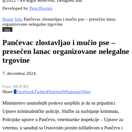
@2022 - All Right Reserved. Designed and
Developed by
PenciDesign
Home
Info
Pančevac zlostavljao i mučio pse – presečen lanac
organizovane nelegalne trgovine
Info
Pančevac zlostavljao i mučio pse –
presečen lanac organizovane nelegalne
trgovine
7. decembar 2024.
Foto: MUP RS
Share
0
Facebook
Twitter
Pinterest
Whatsapp
Viber
Ministarstvo unutrašnjih poslova
saopštilo je da su p
ripadnici
Uprave kriminalističke policije, Službe za suzbijanje kriminala,
Policijske uprave u Pančevu, veterinarske inspekcije – Uprave za
veterinu, u saradnji sa Osnovnim javnim tužilaštvom u Pančevu i