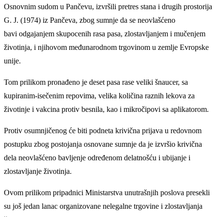
Osnovnim
s
udom u Pančevu, izvršili pretres stana i drugih prostorija
G. J. (1974) iz Pančeva, zbog sumnje da se neovlašćeno
bavi odgajanjem skupocenih rasa pasa, zlostavljanjem i mučenjem
životinja, i njihovom međunarodnom trgovinom u zemlje Evropske
unije.
Tom prilikom pronađeno je deset pasa rase veliki šnaucer, sa
kupiranim-isečenim repovima, velika količina raznih lekova za
životinje i vakcina protiv besnila, kao i mikročipovi sa aplikatorom.
Protiv osumnjičenog će biti podneta krivična prijava u redovnom
postupku zbog postojanja osnova
ne
sumnje da je izvršio
krivična
dela
neovlašćeno bavljenje određenom delatnošću i ubijanje i
zlostavljanje životinja.
Ovom prilikom pripadnici Ministarstva unutrašnjih poslova presekli
su još jedan lanac organizovane nelegalne trgovine i zlostavljanja