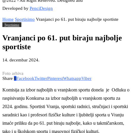
@2022 - All Right Reserved. Designed and
Developed by
PenciDesign
Home
Sportisimo
Vranjanci po 61. put biraju najbolje sportiste
Sportisimo
Vranjanci po 61. put biraju najbolje
sportiste
14. decembar 2024.
Foto arhiva
Share
0
Facebook
Twitter
Pinterest
Whatsapp
Viber
Komisija za izbor najboljih u vranjskom sportu donela je Odluku o
raspisivanju Konkursa za izbor najboljih u vranjskom sportu za
2024. godinu. Sportisti Vranja, sportski radnici, stručnjaci i sportski
saradnici kao i profesori fizičke kulture i ljubitelji sporta u Vranju
imaće priliku da po 61. put biraju najbolje, kako u takmičarskom,
tako i u školskom sportu i masovnoj fizičkoj kulturi.