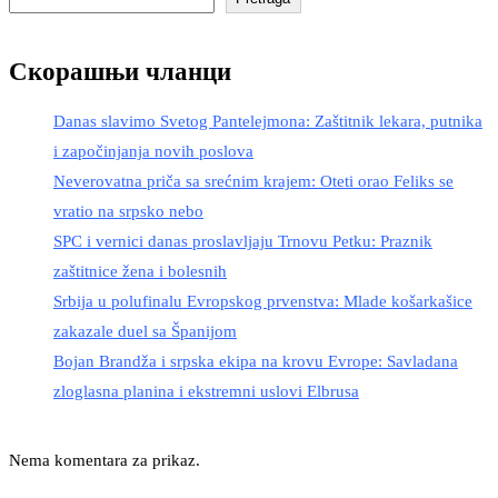
Скорашњи чланци
Danas slavimo Svetog Pantelejmona: Zaštitnik lekara, putnika
i započinjanja novih poslova
Neverovatna priča sa srećnim krajem: Oteti orao Feliks se
vratio na srpsko nebo
SPC i vernici danas proslavljaju Trnovu Petku: Praznik
zaštitnice žena i bolesnih
Srbija u polufinalu Evropskog prvenstva: Mlade košarkašice
zakazale duel sa Španijom
Bojan Brandža i srpska ekipa na krovu Evrope: Savladana
zloglasna planina i ekstremni uslovi Elbrusa
Nema komentara za prikaz.