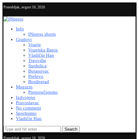
Ponedeljak, avgust 10, 2026
Info
INpress shorts
Gradovi
Vranje
Vranjska Banja
Vladičin Han
Trgovište
Surdulica
Bujanovac
Preševo
Bosilegrad
Magazin
Preporučujemo
Izdvojeno
Pravoslavac
No comment
Sportisimo
Vladičin Han
Search
Ponedeljak, avgust 10, 2026