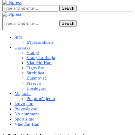
Search
Search
Info
INpress shorts
Gradovi
Vranje
Vranjska Banja
Vladičin Han
Trgovište
Surdulica
Bujanovac
Preševo
Bosilegrad
Magazin
Preporučujemo
Izdvojeno
Pravoslavac
No comment
Sportisimo
Vladičin Han