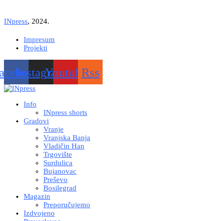
INpress
, 2024.
Impresum
Projekti
acebook
Instagram
Youtube
Rss
Info
INpress shorts
Gradovi
Vranje
Vranjska Banja
Vladičin Han
Trgovište
Surdulica
Bujanovac
Preševo
Bosilegrad
Magazin
Preporučujemo
Izdvojeno