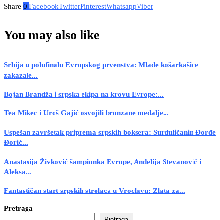
Share
0
Facebook
Twitter
Pinterest
Whatsapp
Viber
You may also like
Srbija u polufinalu Evropskog prvenstva: Mlade košarkašice
zakazale...
Bojan Brandža i srpska ekipa na krovu Evrope:...
Tea Mikec i Uroš Gajić osvojili bronzane medalje...
Uspešan završetak priprema srpskih boksera: Surduličanin Đorđe
Đorić...
Anastasija Živković šampionka Evrope, Anđelija Stevanović i
Aleksa...
Fantastičan start srpskih strelaca u Vroclavu: Zlata za...
Pretraga
Pretraga