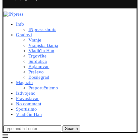
Info
INpress shorts
Gradovi
Vranje
Vranjska Banja
Vladičin Han
Trgovište
Surdulica
Bujanovac
Preševo
Bosilegrad
Magazin
Preporučujemo
Izdvojeno
Pravoslavac
No comment
Sportisimo
Vladičin Han
Search