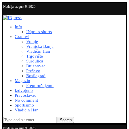
Nedelja, avgust 9, 2026
Info
INpress shorts
Gradovi
Vranje
Vranjska Banja
Vladičin Han
Trgovište
Surdulica
Bujanovac
Preševo
Bosilegrad
Magazin
Preporučujemo
Izdvojeno
Pravoslavac
No comment
Sportisimo
Vladičin Han
Search
Nedelja, avgust 9, 2026