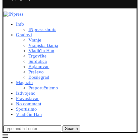
Info
INpress shorts
Gradovi
Vranje
Vranjska Banja
Vladičin Han
Trgovište
Surdulica
Bujanovac
Preševo
Bosilegrad
Magazin
Preporučujemo
Izdvojeno
Pravoslavac
No comment
Sportisimo
Vladičin Han
Search