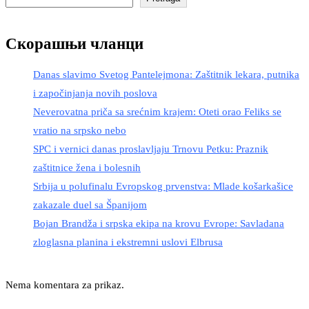
Скорашњи чланци
Danas slavimo Svetog Pantelejmona: Zaštitnik lekara, putnika
i započinjanja novih poslova
Neverovatna priča sa srećnim krajem: Oteti orao Feliks se
vratio na srpsko nebo
SPC i vernici danas proslavljaju Trnovu Petku: Praznik
zaštitnice žena i bolesnih
Srbija u polufinalu Evropskog prvenstva: Mlade košarkašice
zakazale duel sa Španijom
Bojan Brandža i srpska ekipa na krovu Evrope: Savladana
zloglasna planina i ekstremni uslovi Elbrusa
Nema komentara za prikaz.