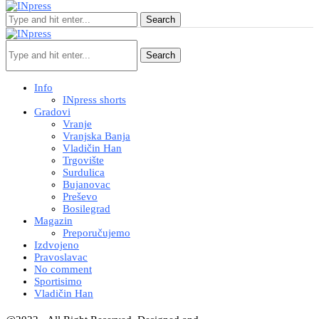
Search
Search
Info
INpress shorts
Gradovi
Vranje
Vranjska Banja
Vladičin Han
Trgovište
Surdulica
Bujanovac
Preševo
Bosilegrad
Magazin
Preporučujemo
Izdvojeno
Pravoslavac
No comment
Sportisimo
Vladičin Han