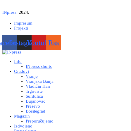
INpress
, 2024.
Impresum
Projekti
acebook
Instagram
Youtube
Rss
Info
INpress shorts
Gradovi
Vranje
Vranjska Banja
Vladičin Han
Trgovište
Surdulica
Bujanovac
Preševo
Bosilegrad
Magazin
Preporučujemo
Izdvojeno