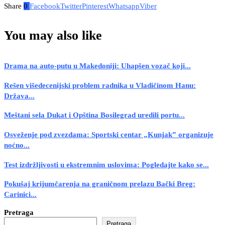
Share
0
Facebook
Twitter
Pinterest
Whatsapp
Viber
You may also like
Drama na auto-putu u Makedoniji: Uhapšen vozač koji...
Rešen višedecenijski problem radnika u Vladičinom Hanu:
Država...
Meštani sela Dukat i Opština Bosilegrad uredili portu...
Osveženje pod zvezdama: Sportski centar „Kunjak” organizuje
noćno...
Test izdržljivosti u ekstremnim uslovima: Pogledajte kako se...
Pokušaj krijumčarenja na graničnom prelazu Bački Breg:
Carinici...
Pretraga
Pretraga