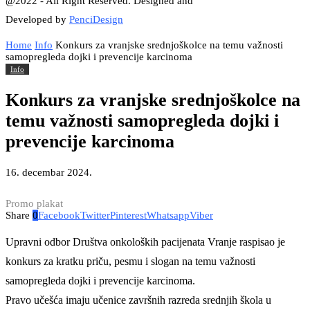
@2022 - All Right Reserved. Designed and
Developed by
PenciDesign
Home
Info
Konkurs za vranjske srednjoškolce na temu važnosti
samopregleda dojki i prevencije karcinoma
Info
Konkurs za vranjske srednjoškolce na
temu važnosti samopregleda dojki i
prevencije karcinoma
16. decembar 2024.
Promo plakat
Share
0
Facebook
Twitter
Pinterest
Whatsapp
Viber
Upravni odbor Društva onkoloških pacijenata Vranje raspisao je
konkurs za kratku priču, pesmu i slogan na temu važnosti
samopregleda dojki i prevencije karcinoma.
Pravo učešća imaju učenice završnih razreda srednjih škola u