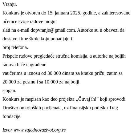
Vranju.
Konkurs je otvoren do 15. januara 2025. godine, a zainteresovane
učenice svoje radove mogu
slati na e-mail dopvranje@gmail.com. Autorke su u obavezi da
dostave i ime škole koju pohadjaju i
broj telefona.
Prispele radove pregledaće stručna komisija, a autorke najboljih
radova biće nagrađene
vaučerima u iznosu od 30.000 dinara za kratku priču, zatim sa
20.000 za pesmu i sa 10.000 za najbolji
slogan.
Konkurs je raspisan kao deo projekta ,,Čuvaj ih!“ koji sprovodi
Društvo onkoloških pacijenata, uz finansijsku podršku Trag
fondacije.
Izvor www.zajednozazivot.org.rs