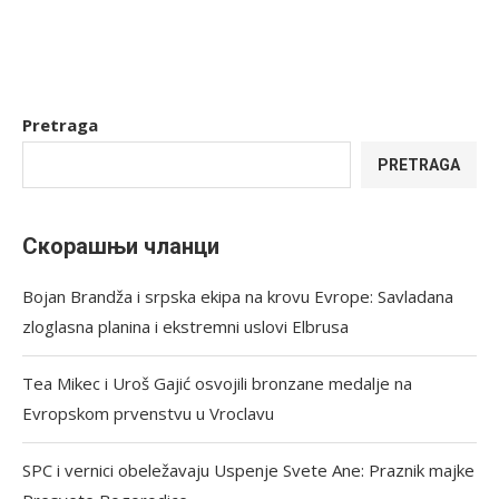
Pretraga
PRETRAGA
Скорашњи чланци
Bojan Brandža i srpska ekipa na krovu Evrope: Savladana
zloglasna planina i ekstremni uslovi Elbrusa
Tea Mikec i Uroš Gajić osvojili bronzane medalje na
Evropskom prvenstvu u Vroclavu
SPC i vernici obeležavaju Uspenje Svete Ane: Praznik majke