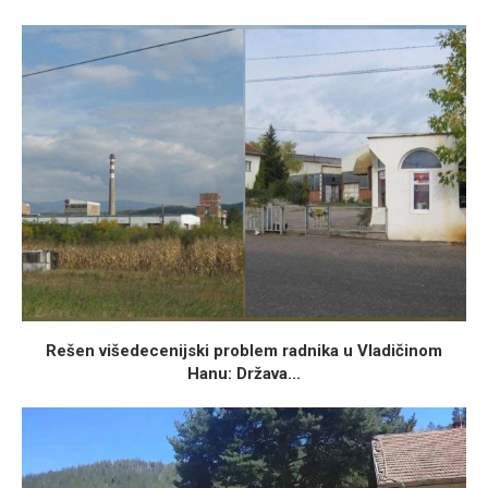
Rešen višedecenijski problem radnika u Vladičinom
Hanu: Država...