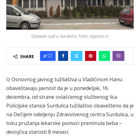
Osnovni sud u Surdulici Foto: inpress.rs
0
SHARE
Iz Osnovnog javnog tužilaštva u Vladičinom Hanu
obaveštavaju javnost da je u ponedeljak, 16.
decembra, od strane ovlašćenog službenog lica
Policijske stanice Surdulica tužilaštvo obavešteno da je
na Dečijem odeljenju Zdravstvenog centra Surdulica, u
toku pružanja lekarske pomoći preminula beba –
devojčica starosti 8 meseci.