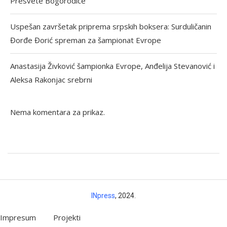
Presvete Bogorodice
Uspešan završetak priprema srpskih boksera: Surduličanin
Đorđe Đorić spreman za šampionat Evrope
Anastasija Živković šampionka Evrope, Anđelija Stevanović i
Aleksa Rakonjac srebrni
Nema komentara za prikaz.
INpress
, 2024.
Impresum
Projekti