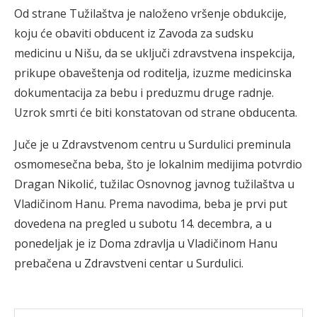
Od strane Tužilaštva je naloženo vršenje obdukcije,
koju će obaviti obducent iz Zavoda za sudsku
medicinu u Nišu, da se uključi zdravstvena inspekcija,
prikupe obaveštenja od roditelja, izuzme medicinska
dokumentacija za bebu i preduzmu druge radnje.
Uzrok smrti će biti konstatovan od strane obducenta.
Јuče je u Zdravstvenom centru u Surdulici preminula
osmomesečna beba, što je lokalnim medijima potvrdio
Dragan Nikolić, tužilac Osnovnog javnog tužilaštva u
Vladičinom Hanu. Prema navodima, beba je prvi put
dovedena na pregled u subotu 14. decembra, a u
ponedeljak je iz Doma zdravlja u Vladičinom Hanu
prebačena u Zdravstveni centar u Surdulici.