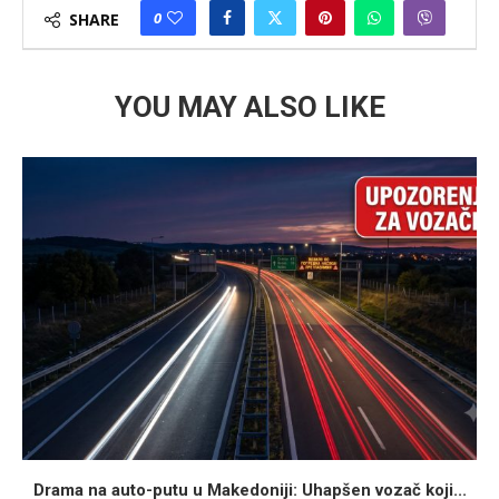
0
SHARE
YOU MAY ALSO LIKE
Drama na auto-putu u Makedoniji: Uhapšen vozač koji...