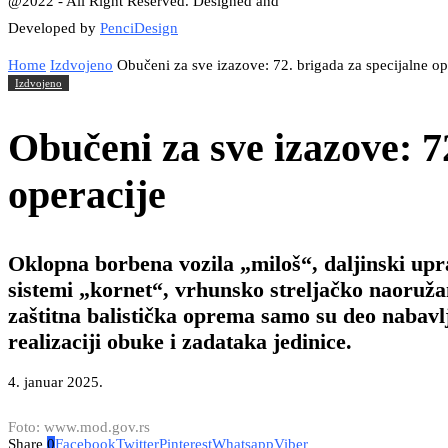
@2022 - All Right Reserved. Designed and
Developed by
PenciDesign
Home
Izdvojeno
Obučeni za sve izazove: 72. brigada za specijalne op
Izdvojeno
Obučeni za sve izazove: 7
operacije
Oklopna borbena vozila „miloš“, daljinski upr
sistemi „kornet“, vrhunsko streljačko naoruža
zaštitna balistička oprema samo su deo nabavl
realizaciji obuke i zadataka jedinice.
4. januar 2025.
Foto: www.mod.gov.rs
Share
0
Facebook
Twitter
Pinterest
Whatsapp
Viber