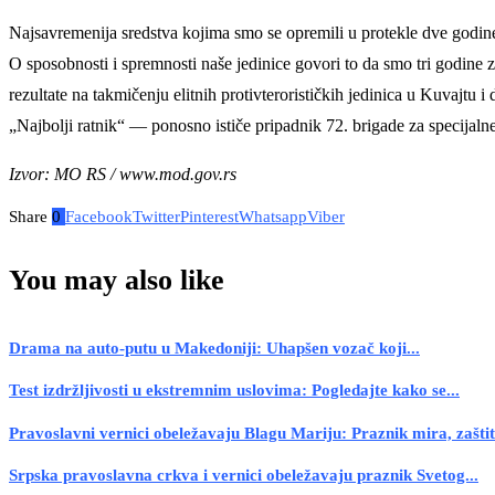
Najsavremenija sredstva kojima smo se opremili u protekle dve godi
O sposobnosti i spremnosti naše jedinice govori to da smo tri godine z
rezultate na takmičenju elitnih protivterorističkih jedinica u Kuvajt
„Najbolji ratnik“ — ponosno ističe pripadnik 72. brigade za specijalne
Izvor: MO RS / www.mod.gov.rs
Share
0
Facebook
Twitter
Pinterest
Whatsapp
Viber
You may also like
Drama na auto-putu u Makedoniji: Uhapšen vozač koji...
Test izdržljivosti u ekstremnim uslovima: Pogledajte kako se...
Pravoslavni vernici obeležavaju Blagu Mariju: Praznik mira, zaštite
Srpska pravoslavna crkva i vernici obeležavaju praznik Svetog...