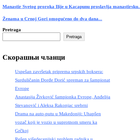
Manastir Svetog proroka Ilije u Kacapunu proslavlja manastirsku..
Ženama u Crnoj Gori omogućeno do dva dana...
Pretraga
Pretraga
Скорашњи чланци
Uspešan završetak priprema srpskih boksera:
Surduličanin Đorđe Đorić spreman za šampionat
Evrope
Anastasija Živković šampionka Evrope, Anđelija
Stevanović i Aleksa Rakonjac srebrni
Drama na auto-putu u Makedoniji: Uhapšen
vozač koji je vozio u suprotnom smeru ka
Grčkoj
Rešen višedecenijski problem radnika u