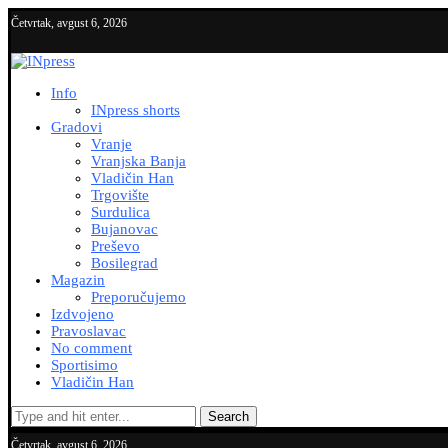
Četvrtak, avgust 6, 2026
Info
INpress shorts
Gradovi
Vranje
Vranjska Banja
Vladičin Han
Trgovište
Surdulica
Bujanovac
Preševo
Bosilegrad
Magazin
Preporučujemo
Izdvojeno
Pravoslavac
No comment
Sportisimo
Vladičin Han
Search
Četvrtak, avgust 6, 2026