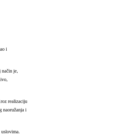
ao i
 način je,
ivo,
oz realizaciju
g naoružanja i
m uslovima.