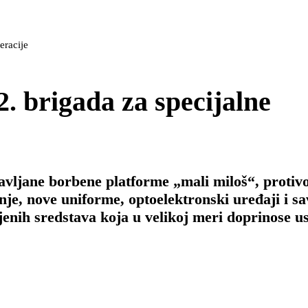
eracije
2. brigada za specijalne
avljane borbene platforme „mali miloš“, protiv
nje, nove uniforme, optoelektronski uređaji i 
jenih sredstava koja u velikoj meri doprinose u