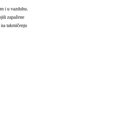
om i u vazduhu.
ojili zapažene
a na takmičenju