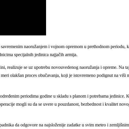
anju savremenim naoružanjem i vojnom opremom u prethodnom periodu, k
icima specijalnih jedinica najjačih armija.
ini, realizuje se uz upotrebu novouvedenog naoružanja i opreme. Na taj
j meri olakšan proces obučavanja, koji je istovremeno podignut na viši n
 određenim periodima godine u skladu s planom i potrebama jedinice. Kr
operacije mogli su da se uvere u pouzdanost, bezbednost i kvalitet novo
ipadnika da odgovore na najsloženije zadatke u svim meteo i zemljišni