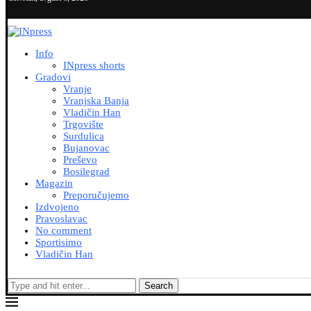
Info
INpress shorts
Gradovi
Vranje
Vranjska Banja
Vladičin Han
Trgovište
Surdulica
Bujanovac
Preševo
Bosilegrad
Magazin
Preporučujemo
Izdvojeno
Pravoslavac
No comment
Sportisimo
Vladičin Han
Search