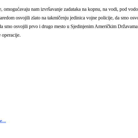
ne, omogućavaju nam izvršavanje zadataka na kopnu, na vodi, pod vod
aredom osvojili zlato na takmičenju jedinica vojne policije, da smo osv
u i da smo osvojili prvo i drugo mesto u Sjedinjenim Američkim Državam
 operacije.
...