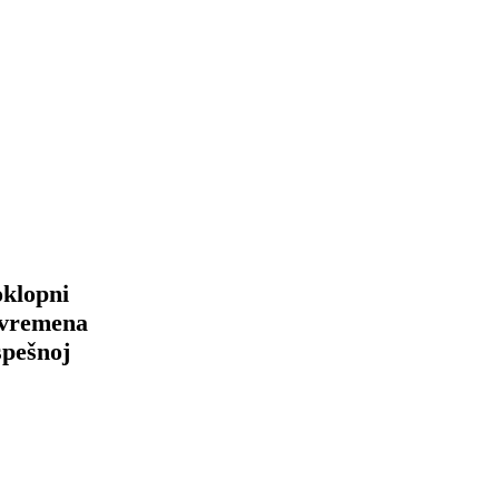
oklopni
savremena
spešnoj