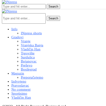
Search
Search
Info
INpress shorts
Gradovi
Vranje
Vranjska Banja
Vladičin Han
Trgovište
Surdulica
Bujanovac
Preševo
Bosilegrad
Magazin
Preporučujemo
Izdvojeno
Pravoslavac
No comment
Sportisimo
Vladičin Han