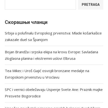
PRETRAGA
Скорашњи чланци
Srbija u polufinalu Evropskog prvenstva: Mlade košarkašice
zakazale duel sa Španijom
Bojan Brandža i srpska ekipa na krovu Evrope: Savladana
zloglasna planina i ekstremni uslovi Elbrusa
Tea Mikec i Uroš Gajić osvojili bronzane medalje na
Evropskom prvenstvu u Vroclavu
SPC i vernici obeležavaju Uspenje Svete Ane: Praznik majke
Presvete Bogorodice