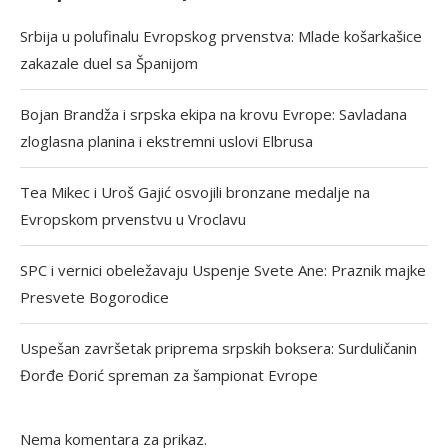
Srbija u polufinalu Evropskog prvenstva: Mlade košarkašice
zakazale duel sa Španijom
Bojan Brandža i srpska ekipa na krovu Evrope: Savladana
zloglasna planina i ekstremni uslovi Elbrusa
Tea Mikec i Uroš Gajić osvojili bronzane medalje na
Evropskom prvenstvu u Vroclavu
SPC i vernici obeležavaju Uspenje Svete Ane: Praznik majke
Presvete Bogorodice
Uspešan završetak priprema srpskih boksera: Surduličanin
Đorđe Đorić spreman za šampionat Evrope
Nema komentara za prikaz.