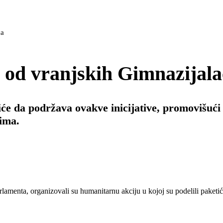
ca
 od vranjskih Gimnazijala
će da podržava ovakve inicijative, promovišuć
ima.
menta, organizovali su humanitarnu akciju u kojoj su podelili paketić