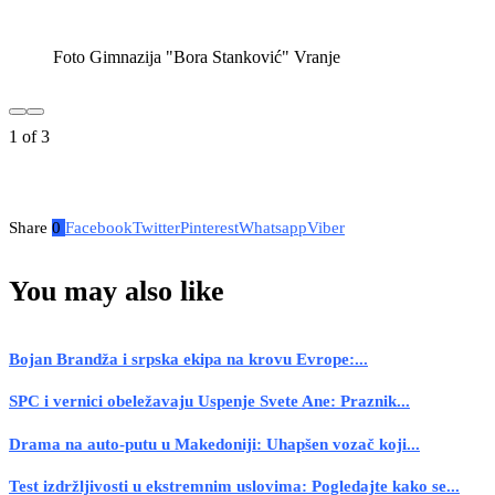
Foto Gimnazija "Bora Stanković" Vranje
1
of
3
Share
0
Facebook
Twitter
Pinterest
Whatsapp
Viber
You may also like
Bojan Brandža i srpska ekipa na krovu Evrope:...
SPC i vernici obeležavaju Uspenje Svete Ane: Praznik...
Drama na auto-putu u Makedoniji: Uhapšen vozač koji...
Test izdržljivosti u ekstremnim uslovima: Pogledajte kako se...