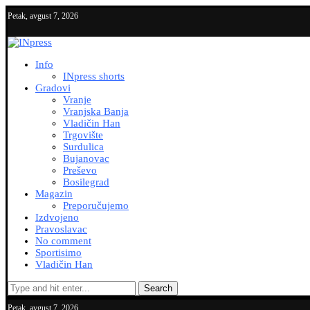
Petak, avgust 7, 2026
Info
INpress shorts
Gradovi
Vranje
Vranjska Banja
Vladičin Han
Trgovište
Surdulica
Bujanovac
Preševo
Bosilegrad
Magazin
Preporučujemo
Izdvojeno
Pravoslavac
No comment
Sportisimo
Vladičin Han
Search
Petak, avgust 7, 2026