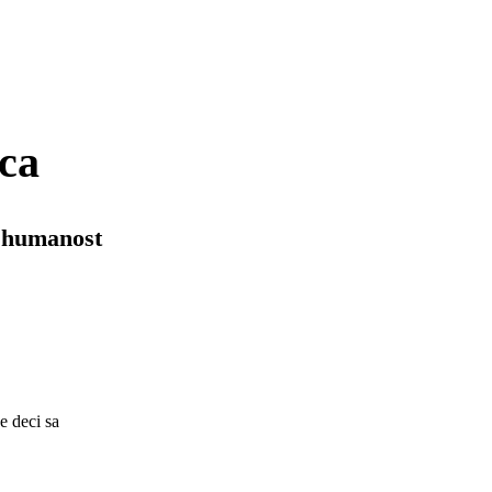
ca
i humanost
e deci sa