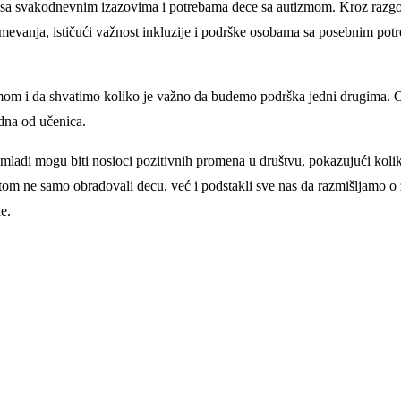
u sa svakodnevnim izazovima i potrebama dece sa autizmom. Kroz razgo
zumevanja, ističući važnost inkluzije i podrške osobama sa posebnim pot
mom i da shvatimo koliko je važno da budemo podrška jedni drugima.
edna od učenica.
ladi mogu biti nosioci pozitivnih promena u društvu, pokazujući koli
stom ne samo obradovali decu, već i podstakli sve nas da razmišljamo o
e.