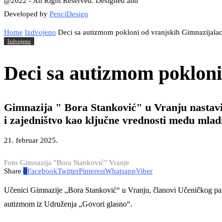
@2022 - All Right Reserved. Designed and
Developed by
PenciDesign
Home
Izdvojeno
Deci sa autizmom pokloni od vranjskih Gimnazijala
Izdvojeno
Deci sa autizmom pokloni
Gimnazija " Bora Stanković" u Vranju nastavi
i zajedništvo kao ključne vrednosti među mlad
21. februar 2025.
Foto Gimnazija "Bora Stanković" Vranje
Share
0
Facebook
Twitter
Pinterest
Whatsapp
Viber
Učenici Gimnazije „Bora Stanković“ u Vranju, članovi Učeničkog parla
autizmom iz Udruženja „Govori glasno“.