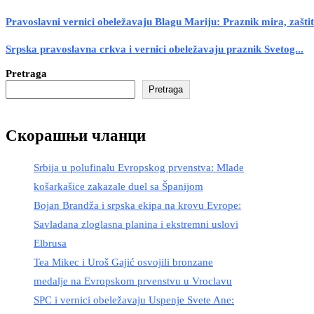
Pravoslavni vernici obeležavaju Blagu Mariju: Praznik mira, zaštite
Srpska pravoslavna crkva i vernici obeležavaju praznik Svetog...
Pretraga
Pretraga
Скорашњи чланци
Srbija u polufinalu Evropskog prvenstva: Mlade
košarkašice zakazale duel sa Španijom
Bojan Brandža i srpska ekipa na krovu Evrope:
Savladana zloglasna planina i ekstremni uslovi
Elbrusa
Tea Mikec i Uroš Gajić osvojili bronzane
medalje na Evropskom prvenstvu u Vroclavu
SPC i vernici obeležavaju Uspenje Svete Ane: