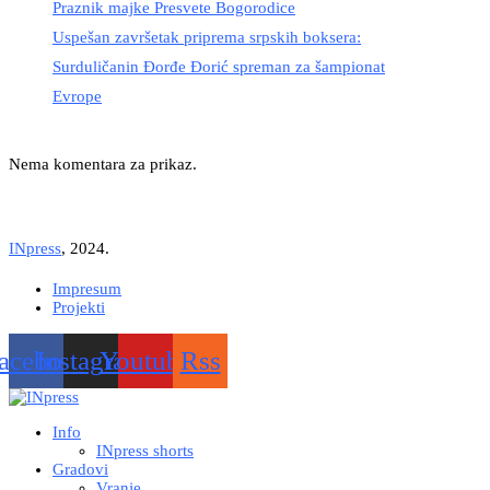
Praznik majke Presvete Bogorodice
Uspešan završetak priprema srpskih boksera:
Surduličanin Đorđe Đorić spreman za šampionat
Evrope
Nema komentara za prikaz.
INpress
, 2024.
Impresum
Projekti
acebook
Instagram
Youtube
Rss
Info
INpress shorts
Gradovi
Vranje