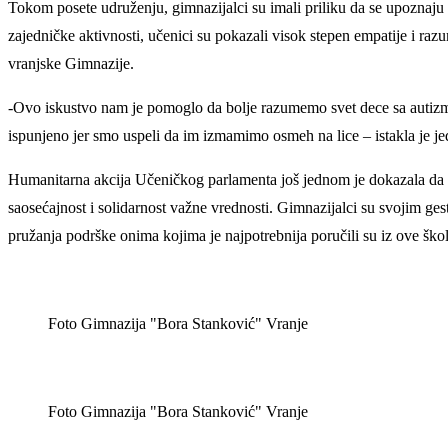
Tokom posete udruženju, gimnazijalci su imali priliku da se upoznaj
zajedničke aktivnosti, učenici su pokazali visok stepen empatije i ra
vranjske Gimnazije.
-Ovo iskustvo nam je pomoglo da bolje razumemo svet dece sa autiz
ispunjeno jer smo uspeli da im izmamimo osmeh na lice – istakla je j
Humanitarna akcija Učeničkog parlamenta još jednom je dokazala da m
saosećajnost i solidarnost važne vrednosti. Gimnazijalci su svojim ge
pružanja podrške onima kojima je najpotrebnija poručili su iz ove škol
Foto Gimnazija "Bora Stanković" Vranje
Foto Gimnazija "Bora Stanković" Vranje