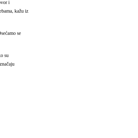
vor i
rebama, kažu iz
 Osećamo se
ko su
 značaju