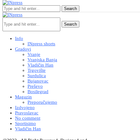
Search
Search
Info
INpress shorts
Gradovi
Vranje
Vranjska Banja
Vladičin Han
Trgovište
Surdulica
Bujanovac
Preševo
Bosilegrad
Magazin
Preporučujemo
Izdvojeno
Pravoslavac
No comment
Sportisimo
Vladičin Han