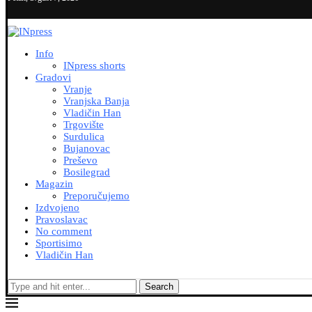
Info
INpress shorts
Gradovi
Vranje
Vranjska Banja
Vladičin Han
Trgovište
Surdulica
Bujanovac
Preševo
Bosilegrad
Magazin
Preporučujemo
Izdvojeno
Pravoslavac
No comment
Sportisimo
Vladičin Han
Search