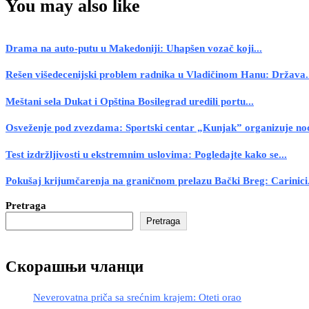
You may also like
Drama na auto-putu u Makedoniji: Uhapšen vozač koji...
Rešen višedecenijski problem radnika u Vladičinom Hanu: Država.
Meštani sela Dukat i Opština Bosilegrad uredili portu...
Osveženje pod zvezdama: Sportski centar „Kunjak” organizuje noć
Test izdržljivosti u ekstremnim uslovima: Pogledajte kako se...
Pokušaj krijumčarenja na graničnom prelazu Bački Breg: Carinici.
Pretraga
Pretraga
Скорашњи чланци
Neverovatna priča sa srećnim krajem: Oteti orao