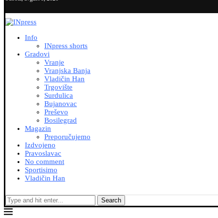
Info
INpress shorts
Gradovi
Vranje
Vranjska Banja
Vladičin Han
Trgovište
Surdulica
Bujanovac
Preševo
Bosilegrad
Magazin
Preporučujemo
Izdvojeno
Pravoslavac
No comment
Sportisimo
Vladičin Han
Search