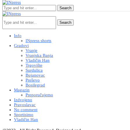
Search
Search
Info
INpress shorts
Gradovi
Vranje
Vranjska Banja
Vladičin Han
Trgovište
Surdulica
Bujanovac
Preševo
Bosilegrad
Magazin
Preporučujemo
Izdvojeno
Pravoslavac
No comment
Sportisimo
Vladičin Han