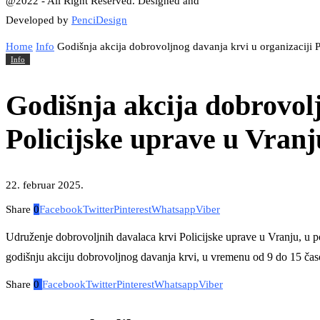
@2022 - All Right Reserved. Designed and
Developed by
PenciDesign
Home
Info
Godišnja akcija dobrovoljnog davanja krvi u organizaciji P
Info
Godišnja akcija dobrovolj
Policijske uprave u Vranj
22. februar 2025.
Share
0
Facebook
Twitter
Pinterest
Whatsapp
Viber
Udruženje dobrovoljnih davalaca krvi Policijske uprave u Vranju, u 
godišnju akciju dobrovoljnog davanja krvi, u vremenu od 9 do 15 čas
Share
0
Facebook
Twitter
Pinterest
Whatsapp
Viber