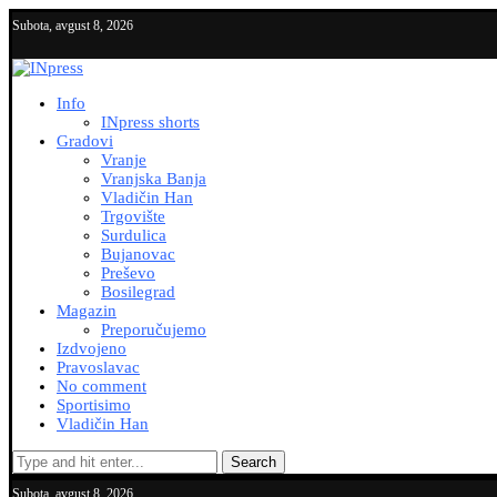
Subota, avgust 8, 2026
Info
INpress shorts
Gradovi
Vranje
Vranjska Banja
Vladičin Han
Trgovište
Surdulica
Bujanovac
Preševo
Bosilegrad
Magazin
Preporučujemo
Izdvojeno
Pravoslavac
No comment
Sportisimo
Vladičin Han
Search
Subota, avgust 8, 2026