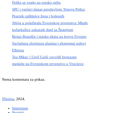
Feliks se vratio na srpsko nebo
SPC i vernici danas proslavljaju Trnovu Petku:
Praznik zaštitnice žena i bolesnih
Srbija u polufinalu Evropskog prvenstva: Mlade
košarkašice zakazale duel sa Španijom
Bojan Brandža i srpska ekipa na krovu Evrope:
Savladana zloglasna planina i ekstremni uslovi
Elbrusa
Tea Mikec i Uroš Gajić osvojili bronzane
medalje na Evropskom prvenstvu u Vroclavu
Nema komentara za prikaz.
INpress
, 2024.
Impresum
Projekti