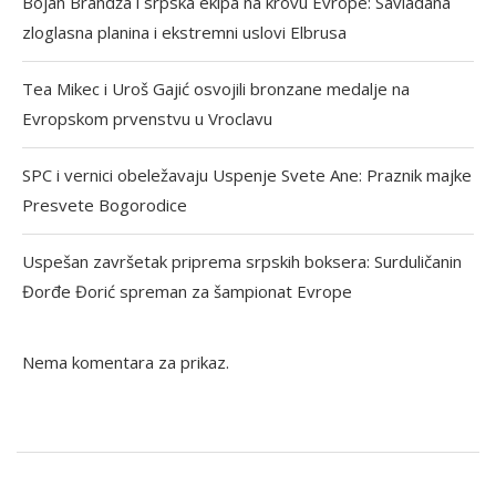
Bojan Brandža i srpska ekipa na krovu Evrope: Savladana
zloglasna planina i ekstremni uslovi Elbrusa
Tea Mikec i Uroš Gajić osvojili bronzane medalje na
Evropskom prvenstvu u Vroclavu
SPC i vernici obeležavaju Uspenje Svete Ane: Praznik majke
Presvete Bogorodice
Uspešan završetak priprema srpskih boksera: Surduličanin
Đorđe Đorić spreman za šampionat Evrope
Nema komentara za prikaz.