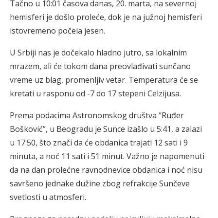
Tačno u 10:01 časova danas, 20. marta, na severnoj
hemisferi je došlo proleće, dok je na južnoj hemisferi
istovremeno počela jesen.
U Srbiji nas je dočekalo hladno jutro, sa lokalnim
mrazem, ali će tokom dana preovlađivati sunčano
vreme uz blag, promenljiv vetar. Temperatura će se
kretati u rasponu od -7 do 17 stepeni Celzijusa.
Prema podacima Astronomskog društva “Ruđer
Bošković”, u Beogradu je Sunce izašlo u 5:41, a zalazi
u 17:50, što znači da će obdanica trajati 12 sati i 9
minuta, a noć 11 sati i 51 minut. Važno je napomenuti
da na dan prolećne ravnodnevice obdanica i noć nisu
savršeno jednake dužine zbog refrakcije Sunčeve
svetlosti u atmosferi.