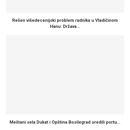
Rešen višedecenijski problem radnika u Vladičinom
Hanu: Država...
Meštani sela Dukat i Opština Bosilegrad uredili portu...