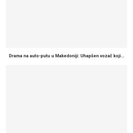
Drama na auto-putu u Makedoniji: Uhapšen vozač koji...