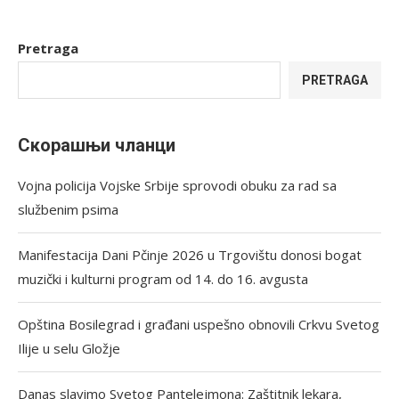
Pretraga
PRETRAGA
Скорашњи чланци
Vojna policija Vojske Srbije sprovodi obuku za rad sa
službenim psima
Manifestacija Dani Pčinje 2026 u Trgovištu donosi bogat
muzički i kulturni program od 14. do 16. avgusta
Opština Bosilegrad i građani uspešno obnovili Crkvu Svetog
Ilije u selu Gložje
Danas slavimo Svetog Pantelejmona: Zaštitnik lekara,