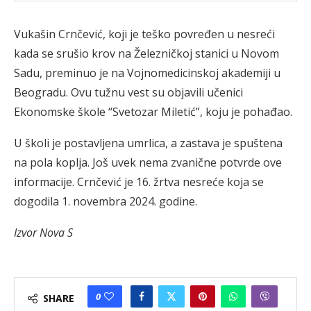
Vukašin Crnčević, koji je teško povređen u nesreći
kada se srušio krov na Železničkoj stanici u Novom
Sadu, preminuo je na Vojnomedicinskoj akademiji u
Beogradu. Ovu tužnu vest su objavili učenici
Ekonomske škole “Svetozar Miletić”, koju je pohađao.
U školi je postavljena umrlica, a zastava je spuštena
na pola koplja. Još uvek nema zvanične potvrde ove
informacije. Crnčević je 16. žrtva nesreće koja se
dogodila 1. novembra 2024. godine.
Izvor Nova S
0
SHARE