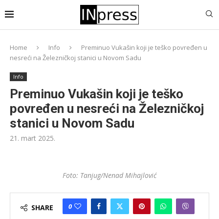
Home
Info
Preminuo Vukašin koji je teško povređen u
nesreći na Železničkoj stanici u Novom Sadu
Info
Preminuo Vukašin koji je teško
povređen u nesreći na Železničkoj
stanici u Novom Sadu
21. mart 2025.
Foto: Tanjug/Nenad Mihajlović
0
SHARE