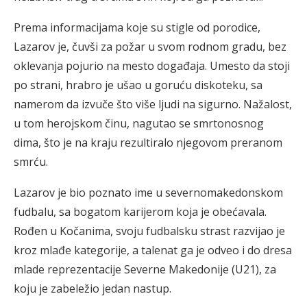
Prema informacijama koje su stigle od porodice,
Lazarov je, čuvši za požar u svom rodnom gradu, bez
oklevanja pojurio na mesto događaja. Umesto da stoji
po strani, hrabro je ušao u goruću diskoteku, sa
namerom da izvuče što više ljudi na sigurno. Nažalost,
u tom herojskom činu, nagutao se smrtonosnog
dima, što je na kraju rezultiralo njegovom preranom
smrću.
Lazarov je bio poznato ime u severnomakedonskom
fudbalu, sa bogatom karijerom koja je obećavala.
Rođen u Kočanima, svoju fudbalsku strast razvijao je
kroz mlađe kategorije, a talenat ga je odveo i do dresa
mlade reprezentacije Severne Makedonije (U21), za
koju je zabeležio jedan nastup.