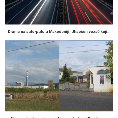
Drama na auto-putu u Makedoniji: Uhapšen vozač koji...