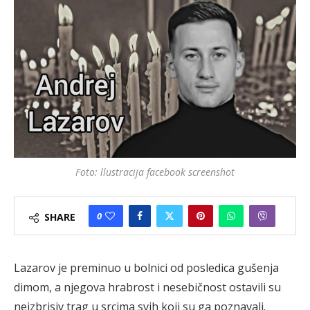
Foto: llustracija facebook screenshot
0
SHARE
Lazarov je preminuo u bolnici od posledica gušenja
dimom, a njegova hrabrost i nesebičnost ostavili su
neizbrisiv trag u srcima svih koji su ga poznavali.