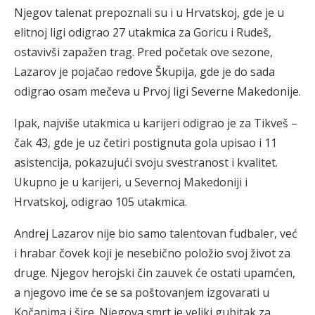
Njegov talenat prepoznali su i u Hrvatskoj, gde je u
elitnoj ligi odigrao 27 utakmica za Goricu i Rudeš,
ostavivši zapažen trag. Pred početak ove sezone,
Lazarov je pojačao redove Škupija, gde je do sada
odigrao osam mečeva u Prvoj ligi Severne Makedonije.
Ipak, najviše utakmica u karijeri odigrao je za Tikveš –
čak 43, gde je uz četiri postignuta gola upisao i 11
asistencija, pokazujući svoju svestranost i kvalitet.
Ukupno je u karijeri, u Severnoj Makedoniji i
Hrvatskoj, odigrao 105 utakmica.
Andrej Lazarov nije bio samo talentovan fudbaler, već
i hrabar čovek koji je nesebično položio svoj život za
druge. Njegov herojski čin zauvek će ostati upamćen,
a njegovo ime će se sa poštovanjem izgovarati u
Kočanima i šire. Njegova smrt je veliki gubitak za