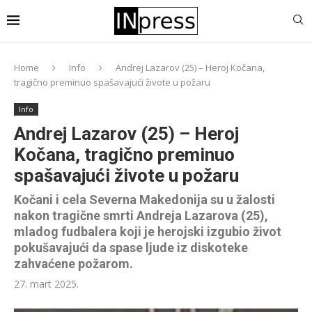
Home
Info
Andrej Lazarov (25) – Heroj Kočana,
tragično preminuo spašavajući živote u požaru
Info
Andrej Lazarov (25) – Heroj
Kočana, tragično preminuo
spašavajući živote u požaru
Kočani i cela Severna Makedonija su u žalosti
nakon tragične smrti Andreja Lazarova (25),
mladog fudbalera koji je herojski izgubio život
pokušavajući da spase ljude iz diskoteke
zahvaćene požarom.
27. mart 2025.