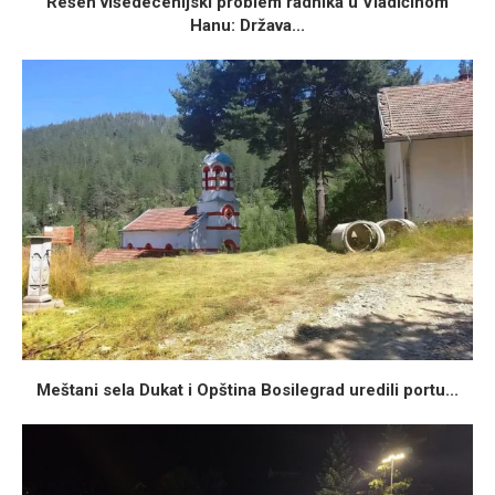
Rešen višedecenijski problem radnika u Vladičinom
Hanu: Država...
Meštani sela Dukat i Opština Bosilegrad uredili portu...