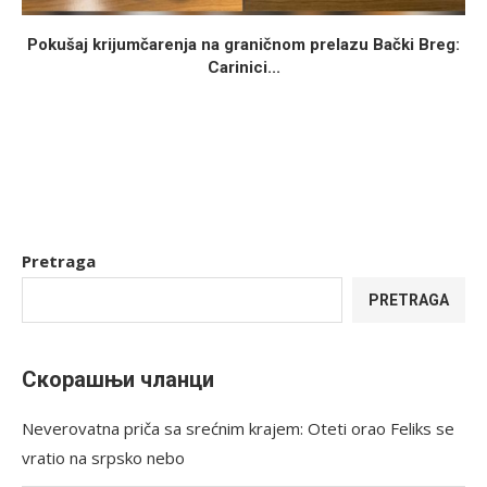
Pokušaj krijumčarenja na graničnom prelazu Bački Breg:
Carinici...
Pretraga
PRETRAGA
Скорашњи чланци
Neverovatna priča sa srećnim krajem: Oteti orao Feliks se
vratio na srpsko nebo