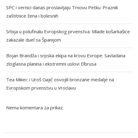
SPC i vernici danas proslavljaju Trnovu Petku: Praznik
zaštitnice žena i bolesnih
Srbija u polufinalu Evropskog prvenstva: Mlade košarkašice
zakazale duel sa Španijom
Bojan Brandža i srpska ekipa na krovu Evrope: Savladana
zloglasna planina i ekstremni uslovi Elbrusa
Tea Mikec i Uroš Gajić osvojili bronzane medalje na
Evropskom prvenstvu u Vroclavu
Nema komentara za prikaz.