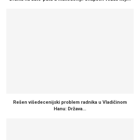
Rešen višedecenijski problem radnika u Vladičinom
Hanu: Država...