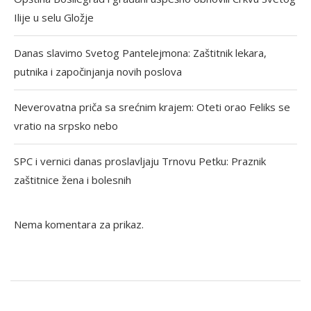
Ilije u selu Gložje
Danas slavimo Svetog Pantelejmona: Zaštitnik lekara,
putnika i započinjanja novih poslova
Neverovatna priča sa srećnim krajem: Oteti orao Feliks se
vratio na srpsko nebo
SPC i vernici danas proslavljaju Trnovu Petku: Praznik
zaštitnice žena i bolesnih
Nema komentara za prikaz.