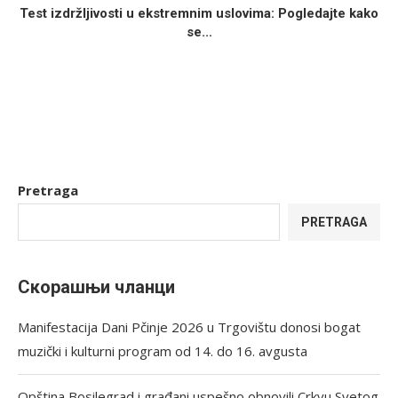
Test izdržljivosti u ekstremnim uslovima: Pogledajte kako
se...
Pretraga
PRETRAGA
Скорашњи чланци
Manifestacija Dani Pčinje 2026 u Trgovištu donosi bogat
muzički i kulturni program od 14. do 16. avgusta
Opština Bosilegrad i građani uspešno obnovili Crkvu Svetog