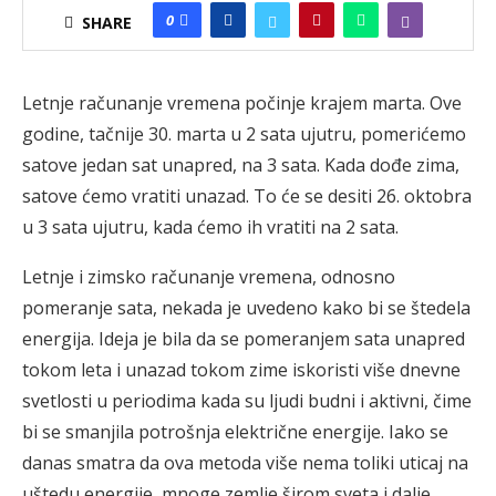
0
SHARE
Letnje računanje vremena počinje krajem marta. Ove
godine, tačnije 30. marta u 2 sata ujutru, pomerićemo
satove jedan sat unapred, na 3 sata. Kada dođe zima,
satove ćemo vratiti unazad. To će se desiti 26. oktobra
u 3 sata ujutru, kada ćemo ih vratiti na 2 sata.
Letnje i zimsko računanje vremena, odnosno
pomeranje sata, nekada je uvedeno kako bi se štedela
energija. Ideja je bila da se pomeranjem sata unapred
tokom leta i unazad tokom zime iskoristi više dnevne
svetlosti u periodima kada su ljudi budni i aktivni, čime
bi se smanjila potrošnja električne energije. Iako se
danas smatra da ova metoda više nema toliki uticaj na
uštedu energije, mnoge zemlje širom sveta i dalje