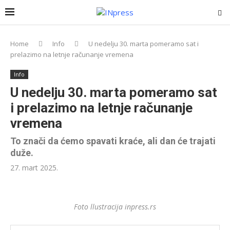
Home
Info
U nedelju 30. marta pomeramo sat i
prelazimo na letnje računanje vremena
Info
U nedelju 30. marta pomeramo sat
i prelazimo na letnje računanje
vremena
To znači da ćemo spavati kraće, ali dan će trajati
duže.
27. mart 2025.
Foto llustracija inpress.rs