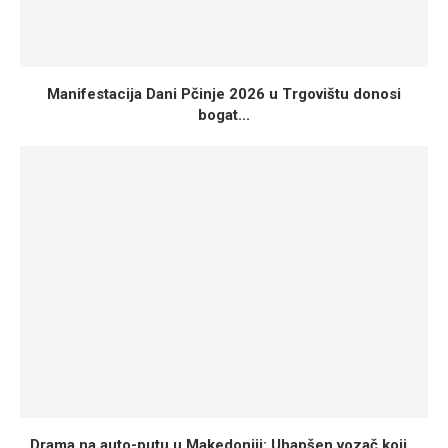
Manifestacija Dani Pčinje 2026 u Trgovištu donosi
bogat...
Drama na auto-putu u Makedoniji: Uhapšen vozač koji...