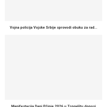
Vojna policija Vojske Srbije sprovodi obuku za rad...
Manifestacija Dani Pčinje 2026 u Trgovištu donosi