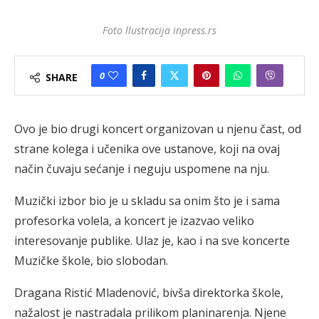
Foto llustracija inpress.rs
0
SHARE
Ovo je bio drugi koncert organizovan u njenu čast, od
strane kolega i učenika ove ustanove, koji na ovaj
način čuvaju sećanje i neguju uspomene na nju.
Muzički izbor bio je u skladu sa onim što je i sama
profesorka volela, a koncert je izazvao veliko
interesovanje publike. Ulaz je, kao i na sve koncerte
Muzičke škole, bio slobodan.
Dragana Ristić Mladenović, bivša direktorka škole,
nažalost je nastradala prilikom planinarenja. Njene