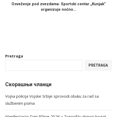
Osveženje pod zvezdama: Sportski centar „Kunjak”
organizuje noćno...
Pretraga
PRETRAGA
Скорашњи чланци
Vojna policija Vojske Srbije sprovodi obuku za rad sa
službenim psima
Manifestacija Dani Pčinje 2026 u Trgovištu donosi bogat