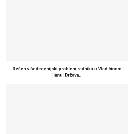
Rešen višedecenijski problem radnika u Vladičinom
Hanu: Država...