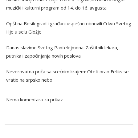
muzički i kulturni program od 14. do 16. avgusta
Opština Bosilegrad i građani uspešno obnovili Crkvu Svetog
Ilije u selu Gložje
Danas slavimo Svetog Pantelejmona: Zaštitnik lekara,
putnika i započinjanja novih poslova
Neverovatna priča sa srećnim krajem: Oteti orao Feliks se
vratio na srpsko nebo
Nema komentara za prikaz.