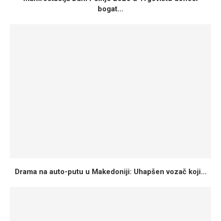
bogat...
Drama na auto-putu u Makedoniji: Uhapšen vozač koji...