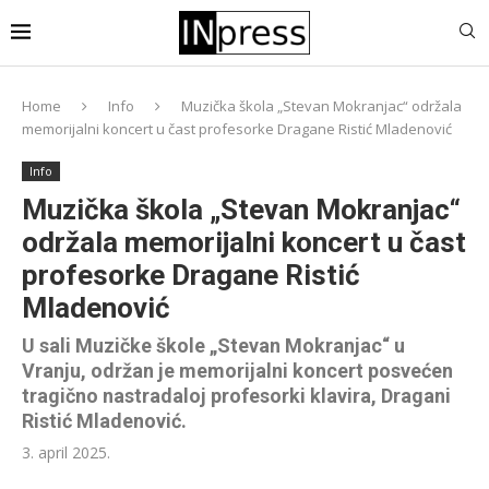
Home
Info
Muzička škola „Stevan Mokranjac“ održala
memorijalni koncert u čast profesorke Dragane Ristić Mladenović
Info
Muzička škola „Stevan Mokranjac“
održala memorijalni koncert u čast
profesorke Dragane Ristić
Mladenović
U sali Muzičke škole „Stevan Mokranjac“ u
Vranju, održan je memorijalni koncert posvećen
tragično nastradaloj profesorki klavira, Dragani
Ristić Mladenović.
3. april 2025.