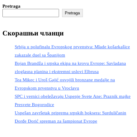
Pretraga
Pretraga
Скорашњи чланци
Srbija u polufinalu Evropskog prvenstva: Mlade košarkašice
zakazale duel sa Španijom
Bojan Brandža i srpska ekipa na krovu Evrope: Savladana
zloglasna planina i ekstremni uslovi Elbrusa
Tea Mikec i Uroš Gajić osvojili bronzane medalje na
Evropskom prvenstvu u Vroclavu
SPC i vernici obeležavaju Uspenje Svete Ane: Praznik majke
Presvete Bogorodice
Uspešan završetak priprema srpskih boksera: Surduličanin
Đorđe Đorić spreman za šampionat Evrope