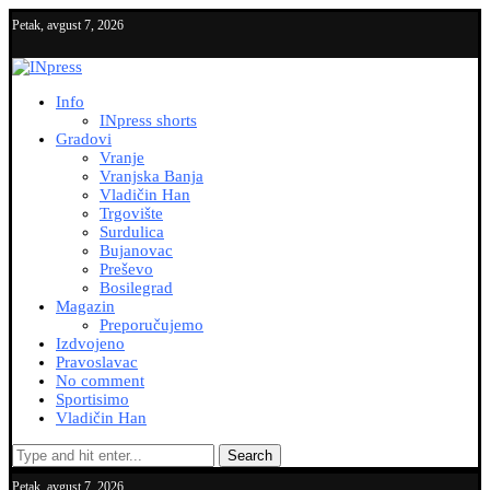
Petak, avgust 7, 2026
Info
INpress shorts
Gradovi
Vranje
Vranjska Banja
Vladičin Han
Trgovište
Surdulica
Bujanovac
Preševo
Bosilegrad
Magazin
Preporučujemo
Izdvojeno
Pravoslavac
No comment
Sportisimo
Vladičin Han
Search
Petak, avgust 7, 2026