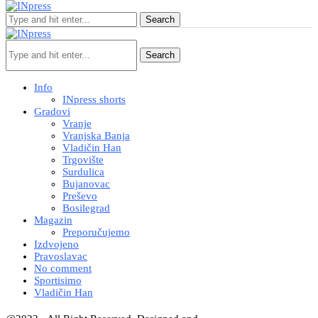
Search
Search
Info
INpress shorts
Gradovi
Vranje
Vranjska Banja
Vladičin Han
Trgovište
Surdulica
Bujanovac
Preševo
Bosilegrad
Magazin
Preporučujemo
Izdvojeno
Pravoslavac
No comment
Sportisimo
Vladičin Han