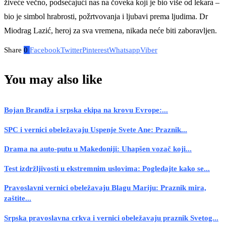
živeće večno, podsećajući nas na čoveka koji je bio više od lekara –
bio je simbol hrabrosti, požrtvovanja i ljubavi prema ljudima. Dr
Miodrag Lazić, heroj za sva vremena, nikada neće biti zaboravljen.
Share
0
Facebook
Twitter
Pinterest
Whatsapp
Viber
You may also like
Bojan Brandža i srpska ekipa na krovu Evrope:...
SPC i vernici obeležavaju Uspenje Svete Ane: Praznik...
Drama na auto-putu u Makedoniji: Uhapšen vozač koji...
Test izdržljivosti u ekstremnim uslovima: Pogledajte kako se...
Pravoslavni vernici obeležavaju Blagu Mariju: Praznik mira,
zaštite...
Srpska pravoslavna crkva i vernici obeležavaju praznik Svetog...