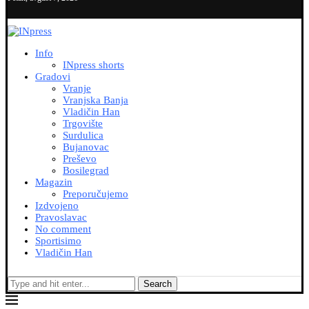
Info
INpress shorts
Gradovi
Vranje
Vranjska Banja
Vladičin Han
Trgovište
Surdulica
Bujanovac
Preševo
Bosilegrad
Magazin
Preporučujemo
Izdvojeno
Pravoslavac
No comment
Sportisimo
Vladičin Han
Search