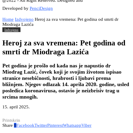
@2022 - All Right Reserved. Designed and
Developed by
PenciDesign
Home
Izdvojeno
Heroj za sva vremena: Pet godina od smrti dr
Miodraga Lazića
Izdvojeno
Heroj za sva vremena: Pet godina od
smrti dr Miodraga Lazića
Pet godina je prošlo od kada nas je napustio dr
Miodrag Lazić, čovek koji je svojim životom ispisao
stranice nesebičnosti, hrabrosti i ljubavi prema
bližnjem. Njegov odlazak 14. aprila 2020. godine, usled
posledica koronavirusa, ostavio je neizbrisiv trag u
srcima mnogih.
15. april 2025.
Printskrin
Share
0
Facebook
Twitter
Pinterest
Whatsapp
Viber