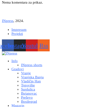
Nema komentara za prikaz.
INpress
, 2024.
Impresum
Projekti
acebook
Instagram
Youtube
Rss
Info
INpress shorts
Gradovi
Vranje
Vranjska Banja
Vladičin Han
Trgovište
Surdulica
Bujanovac
Preševo
Bosilegrad
Magazin