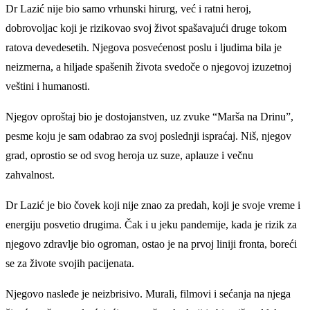
Dr Lazić nije bio samo vrhunski hirurg, već i ratni heroj,
dobrovoljac koji je rizikovao svoj život spašavajući druge tokom
ratova devedesetih. Njegova posvećenost poslu i ljudima bila je
neizmerna, a hiljade spašenih života svedoče o njegovoj izuzetnoj
veštini i humanosti.
Njegov oproštaj bio je dostojanstven, uz zvuke “Marša na Drinu”,
pesme koju je sam odabrao za svoj poslednji ispraćaj. Niš, njegov
grad, oprostio se od svog heroja uz suze, aplauze i večnu
zahvalnost.
Dr Lazić je bio čovek koji nije znao za predah, koji je svoje vreme i
energiju posvetio drugima. Čak i u jeku pandemije, kada je rizik za
njegovo zdravlje bio ogroman, ostao je na prvoj liniji fronta, boreći
se za živote svojih pacijenata.
Njegovo nasleđe je neizbrisivo. Murali, filmovi i sećanja na njega