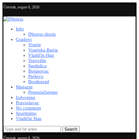
Četvrtak, avgust 6, 2026
Info
INpress shorts
Gradovi
Vranje
Vranjska Banja
Vladičin Han
Trgovište
Surdulica
Bujanovac
Preševo
Bosilegrad
Magazin
Preporučujemo
Izdvojeno
Pravoslavac
No comment
Sportisimo
Vladičin Han
Search
Četvrtak, avgust 6, 2026