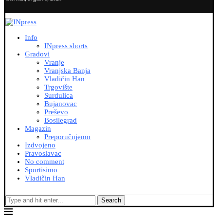
Info
INpress shorts
Gradovi
Vranje
Vranjska Banja
Vladičin Han
Trgovište
Surdulica
Bujanovac
Preševo
Bosilegrad
Magazin
Preporučujemo
Izdvojeno
Pravoslavac
No comment
Sportisimo
Vladičin Han
Search