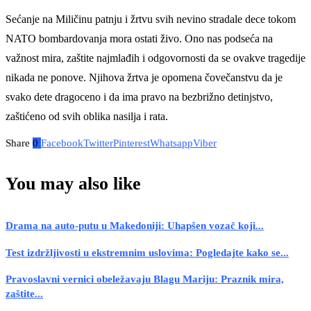
Sećanje na Miličinu patnju i žrtvu svih nevino stradale dece tokom
NATO bombardovanja mora ostati živo. Ono nas podseća na
važnost mira, zaštite najmlađih i odgovornosti da se ovakve tragedije
nikada ne ponove. Njihova žrtva je opomena čovečanstvu da je
svako dete dragoceno i da ima pravo na bezbrižno detinjstvo,
zaštićeno od svih oblika nasilja i rata.
Share
0
Facebook
Twitter
Pinterest
Whatsapp
Viber
You may also like
Drama na auto-putu u Makedoniji: Uhapšen vozač koji...
Test izdržljivosti u ekstremnim uslovima: Pogledajte kako se...
Pravoslavni vernici obeležavaju Blagu Mariju: Praznik mira,
zaštite...