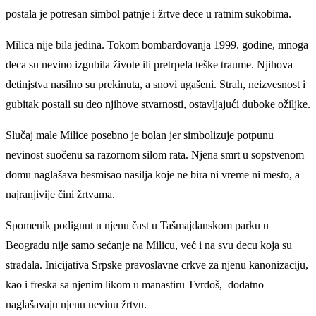
postala je potresan simbol patnje i žrtve dece u ratnim sukobima.
Milica nije bila jedina. Tokom bombardovanja 1999. godine, mnoga
deca su nevino izgubila živote ili pretrpela teške traume. Njihova
detinjstva nasilno su prekinuta, a snovi ugašeni. Strah, neizvesnost i
gubitak postali su deo njihove stvarnosti, ostavljajući duboke ožiljke.
Slučaj male Milice posebno je bolan jer simbolizuje potpunu
nevinost suočenu sa razornom silom rata. Njena smrt u sopstvenom
domu naglašava besmisao nasilja koje ne bira ni vreme ni mesto, a
najranjivije čini žrtvama.
Spomenik podignut u njenu čast u Tašmajdanskom parku u
Beogradu nije samo sećanje na Milicu, već i na svu decu koja su
stradala. Inicijativa Srpske pravoslavne crkve za njenu kanonizaciju,
kao i freska sa njenim likom u manastiru Tvrdoš, dodatno
naglašavaju njenu nevinu žrtvu.