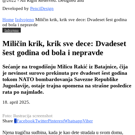
@2022 - All Right Reserved. Designed and
Developed by
PenciDesign
Home
Izdvojeno
Miličin krik, krik sve dece: Dvadeset šest godina
od bola i nepravde
Izdvojeno
Miličin krik, krik sve dece: Dvadeset
šest godina od bola i nepravde
Sećanje na trogodišnju Milicu Rakić iz Batajnice, čija
je nevinost surovo prekinuta pre dvadeset šest godina
tokom NATO bombardovanja Savezne Republike
Jugoslavije, ostaje trajna opomena na strašne posledice
rata po najmlađe.
18. april 2025.
Foto: llustracija screenshot
Share
0
Facebook
Twitter
Pinterest
Whatsapp
Viber
Njena tragična sudbina, kada je kao dete stradala u svom domu,