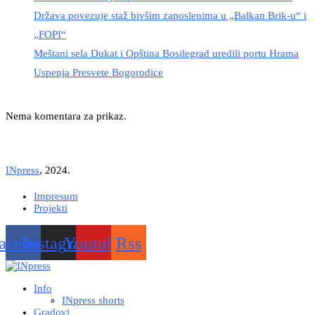
Država povezuje staž bivšim zaposlenima u „Balkan Brik-u“ i
„FOPI“
Meštani sela Dukat i Opština Bosilegrad uredili portu Hrama
Uspenja Presvete Bogorodice
Nema komentara za prikaz.
INpress
, 2024.
Impresum
Projekti
acebook
Instagram
Youtube
Rss
Info
INpress shorts
Gradovi