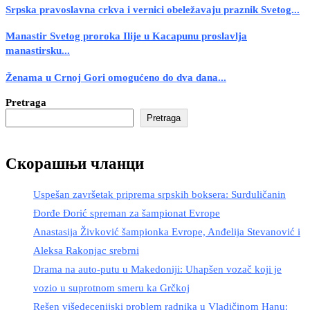
Srpska pravoslavna crkva i vernici obeležavaju praznik Svetog...
Manastir Svetog proroka Ilije u Kacapunu proslavlja
manastirsku...
Ženama u Crnoj Gori omogućeno do dva dana...
Pretraga
Pretraga
Скорашњи чланци
Uspešan završetak priprema srpskih boksera: Surduličanin
Đorđe Đorić spreman za šampionat Evrope
Anastasija Živković šampionka Evrope, Anđelija Stevanović i
Aleksa Rakonjac srebrni
Drama na auto-putu u Makedoniji: Uhapšen vozač koji je
vozio u suprotnom smeru ka Grčkoj
Rešen višedecenijski problem radnika u Vladičinom Hanu: