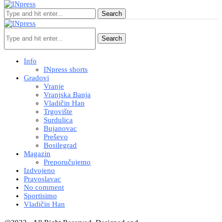
Search
Search
Info
INpress shorts
Gradovi
Vranje
Vranjska Banja
Vladičin Han
Trgovište
Surdulica
Bujanovac
Preševo
Bosilegrad
Magazin
Preporučujemo
Izdvojeno
Pravoslavac
No comment
Sportisimo
Vladičin Han