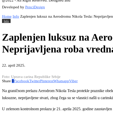
@2022 - All Right Reserved. Designed and
Developed by
PenciDesign
Home
Info
Zaplenjen luksuz na Aerodromu Nikola Tesla: Neprijavljen
Info
Zaplenjen luksuz na Aero
Neprijavljena roba vredn
22. april 2025.
Foto: Uprava carina Republike Srbije
Share
0
Facebook
Twitter
Pinterest
Whatsapp
Viber
Na graničnom prelazu Aerodrom Nikola Tesla protekle praznike obelež
luksuzne, neprijavljene stvari, zbog čega su se vlasnici našli u carins
U zelenom kontrolnom prolazu je 21. aprila 2025. godine zaustavljen p