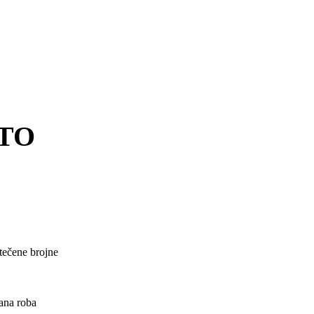
OTO
tečene brojne
rana roba