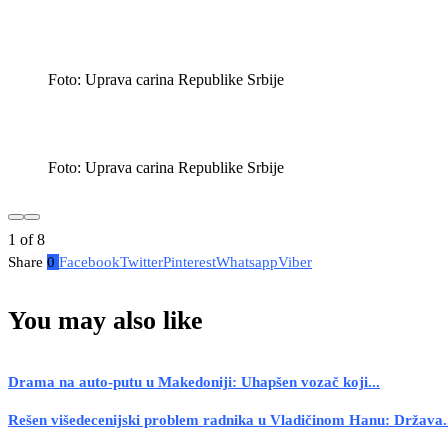
Foto: Uprava carina Republike Srbije
Foto: Uprava carina Republike Srbije
1
of
8
Share
0
Facebook
Twitter
Pinterest
Whatsapp
Viber
You may also like
Drama na auto-putu u Makedoniji: Uhapšen vozač koji...
Rešen višedecenijski problem radnika u Vladičinom Hanu: Država.