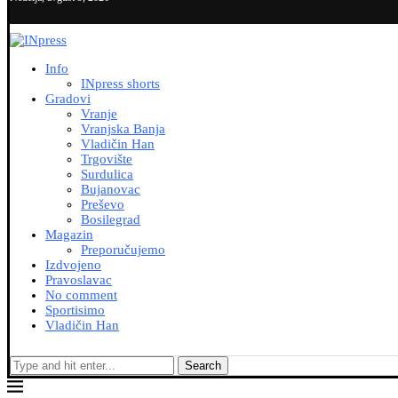
Info
INpress shorts
Gradovi
Vranje
Vranjska Banja
Vladičin Han
Trgovište
Surdulica
Bujanovac
Preševo
Bosilegrad
Magazin
Preporučujemo
Izdvojeno
Pravoslavac
No comment
Sportisimo
Vladičin Han
Search