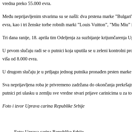
vredna preko 55.000 evra.
Među neprijavljenim stvarima su se našli: dva prstena marke ”Bulgar
evra, kao i tri ženske torbe robnih marki ”Louis Vuitton”, ”Miu Miu” 
Tri dana ranije, 18. aprila tim Odeljenja za suzbijanje krijumčarenja U
U prvom slučaju radi se o putnici koja uputila se u zeleni kontrolni pr
viša od 8.000 evra.
U drugom slučaju je u prtljagu jednog putnika pronađen prsten marke ”
Sva neprijavljena roba je privremeno zadržana do okončanja prekršajn
putnici pri ulasku u zemlju sve vredne stvari prijave carinicima u z
Foto i izvor Uprava carina Republike Srbije
Foto: Uprava carina Republike Srbije