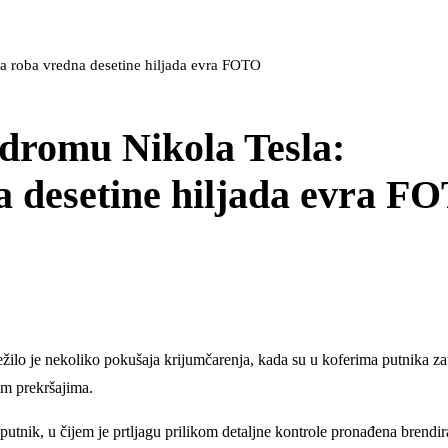
a roba vredna desetine hiljada evra FOTO
dromu Nikola Tesla:
a desetine hiljada evra F
ilo je nekoliko pokušaja krijumčarenja, kada su u koferima putnika za
kim prekršajima.
utnik, u čijem je prtljagu prilikom detaljne kontrole pronađena brendi