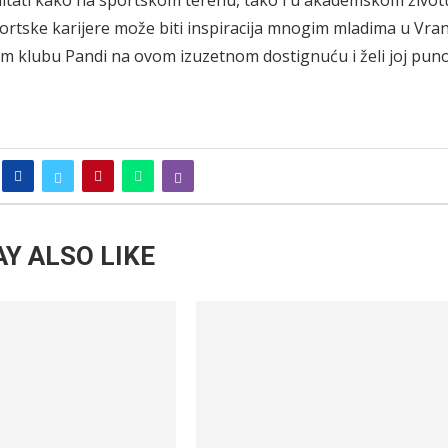
ltati kako na sportskom terenu, tako i u akademskom život
rtske karijere može biti inspiracija mnogim mladima u Vran
om klubu Pandi na ovom izuzetnom dostignuću i želi joj pun
Y ALSO LIKE