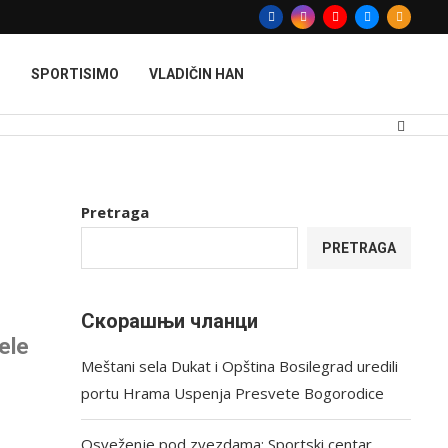
T
SPORTISIMO
VLADIČIN HAN
Pretraga
PRETRAGA
Скорашњи чланци
ele
Meštani sela Dukat i Opština Bosilegrad uredili
portu Hrama Uspenja Presvete Bogorodice
Osveženje pod zvezdama: Sportski centar