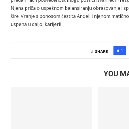
predan rad i posvećenost mogu postići izvanredni rezu
Njena priča o uspešnom balansiranju obrazovanja i spo
šire. Vranje s ponosom čestita Anđeli i njenom matičn
uspeha u daljoj karijeri!
0
SHARE
YOU MA