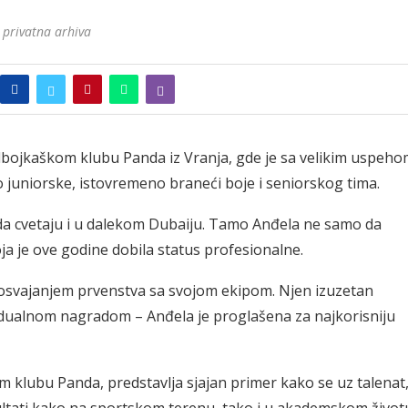
 privatna arhiva
dbojkaškom klubu Panda iz Vranja, gde je sa velikim uspeh
 juniorske, istovremeno braneći boje i seniorskog tima.
 da cvetaju i u dalekom Dubaiju. Tamo Anđela ne samo da
oja je ove godine dobila status profesionalne.
 osvajanjem prvenstva sa svojom ekipom. Njen izuzetan
ividualnom nagradom – Anđela je proglašena za najkorisniju
m klubu Panda, predstavlja sjajan primer kako se uz talenat