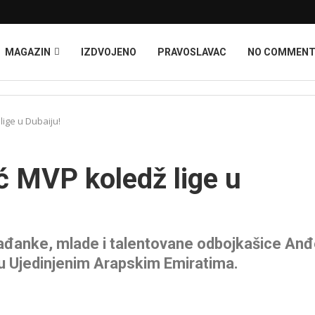
MAGAZIN
IZDVOJENO
PRAVOSLAVAC
NO COMMEN
lige u Dubaiju!
ć MVP koledž lige u
ađanke, mlade i talentovane odbojkašice Anđ
h u Ujedinjenim Arapskim Emiratima.