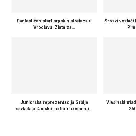
Fantastičan start srpskih strelaca u
Srpski veslači 
Vroclavu: Zlata za...
Pime
Juniorska reprezentacija Srbije
Vlasinski tria
savladala Dansku i izborila osminu...
260