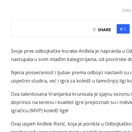
Foto:
0
SHARE
Svoje prve odbojkaške korake Anđela je napravila u O
nastupala u svim mlađim kategorijama, od pionirske do
Njena posvećenost i ljubav prema odbojci nastavili su
uspešno studira, već i igra za koledž u tamošnjoj ligi k
Ova talentovana Vranjanka krunisala je sjajnu sezonu
doprinos na terenu i kvalitet igre prepoznati su i ind
igračicu (MVP) koledž lige!
Ovaj uspeh Anđele Ristić, koja je ponikla u Odbojkaško