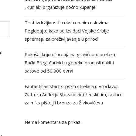
„Kunjak” organizuje noćno kupanje
Test izdržljivosti u ekstremnim uslovima:
Pogledajte kako se izviđači Vojske Srbije
spremaju za preživljavanje u prirodi!
om
Pokušaj krijumčarenja na graničnom prelazu
Bački Breg: Carinici u gepeku pronašli nakit i
satove od 50.000 evra!
Fantastičan start srpskih strelaca u Vroclavu:
Zlata za Anđeliju Stevanović i ženski tim, srebro
za miks pištolj i bronza za Živkovićevu
Nema komentara za prikaz.
,