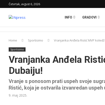
Četvrtak, avgust 6, 2026
INFO
GRADOVI
Home
Sportisimo
Vranjanka Anđela Ristić MVP koledž 
Sportisimo
Vranjanka Anđela Risti
Dubaiju!
Vranje s ponosom prati uspeh svoje sugr
Ristić, koja je ostvarila izvanredan uspe
9. maj 2025.