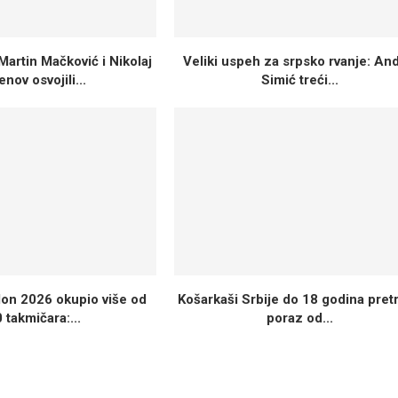
Martin Mačković i Nikolaj
Veliki uspeh za srpsko rvanje: And
nov osvojili...
Simić treći...
tlon 2026 okupio više od
Košarkaši Srbije do 18 godina pretr
 takmičara:...
poraz od...