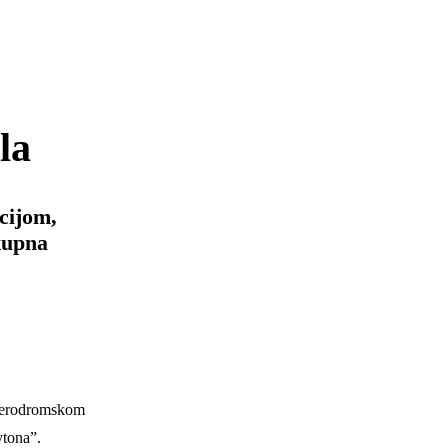
la
cijom,
ukupna
a aerodromskom
ytona”.