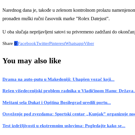
Narednog dana je, takođe u zelenom kontrolnom prolazu namenjenom oni
pronađen muški ručni časovnik marke ”Rolex Datejust”.
U oba slučaja neprijavljeni satovi su privremeno zadržani do okonča
Share
0
Facebook
Twitter
Pinterest
Whatsapp
Viber
You may also like
Drama na auto-putu u Makedoniji: Uhapšen vozač koji...
Rešen višedecenijski problem radnika u Vladičinom Hanu: Država.
Meštani sela Dukat i Opština Bosilegrad uredili portu...
Osveženje pod zvezdama: Sportski centar „Kunjak” organizuje noć
Test izdržljivosti u ekstremnim uslovima: Pogledajte kako se...