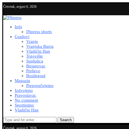
Četvrtak, avgust 6, 2026
Info
INpress shorts
Gradovi
Vranje
Vranjska Banja
Vladičin Han
Trgovište
Surdulica
Bujanovac
Preševo
Bosilegrad
Magazin
Preporučujemo
Izdvojeno
Pravoslavac
No comment
Sportisimo
Vladičin Han
Search
Četvrtak, avgust 6, 2026