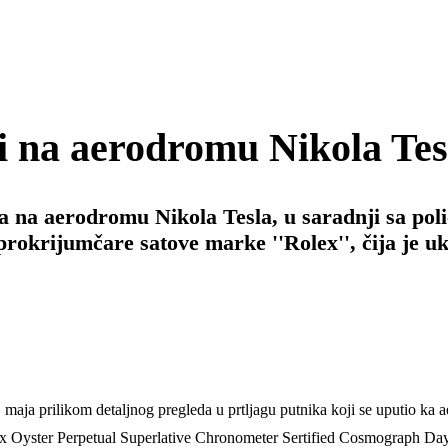
vi na aerodromu Nikola Tes
a na aerodromu Nikola Tesla, u saradnji sa poli
 prokrijumčare satove marke ''Rolex'', čija je 
. maja prilikom detaljnog pregleda u prtljagu putnika koji se uputio k
”Rolex Oyster Perpetual Superlative Chronometer Sertified Cosmograph Da