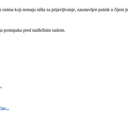
ma koji nemaju ništa za prijavljivanje, zaustavljen putnik u čijem je
nja postupaka pred nadležnim sudom.
..
no...