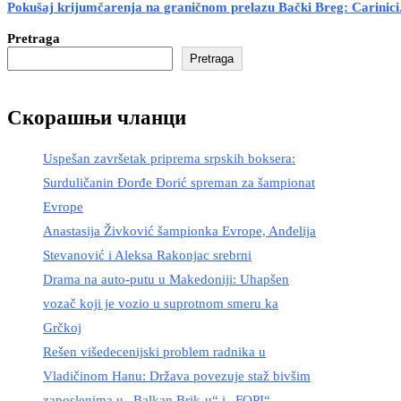
Pokušaj krijumčarenja na graničnom prelazu Bački Breg: Carinici.
Pretraga
Pretraga
Скорашњи чланци
Uspešan završetak priprema srpskih boksera:
Surduličanin Đorđe Đorić spreman za šampionat
Evrope
Anastasija Živković šampionka Evrope, Anđelija
Stevanović i Aleksa Rakonjac srebrni
Drama na auto-putu u Makedoniji: Uhapšen
vozač koji je vozio u suprotnom smeru ka
Grčkoj
Rešen višedecenijski problem radnika u
Vladičinom Hanu: Država povezuje staž bivšim
zaposlenima u „Balkan Brik-u“ i „FOPI“