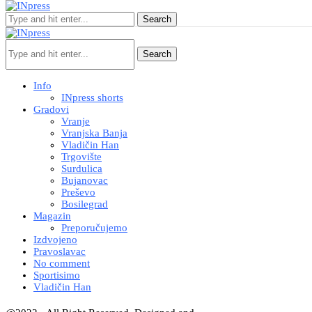
Search
Search
Info
INpress shorts
Gradovi
Vranje
Vranjska Banja
Vladičin Han
Trgovište
Surdulica
Bujanovac
Preševo
Bosilegrad
Magazin
Preporučujemo
Izdvojeno
Pravoslavac
No comment
Sportisimo
Vladičin Han