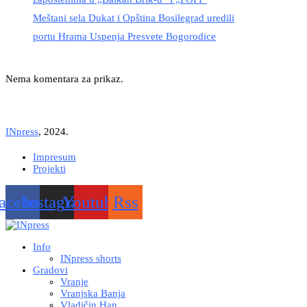
Meštani sela Dukat i Opština Bosilegrad uredili
portu Hrama Uspenja Presvete Bogorodice
Nema komentara za prikaz.
INpress
, 2024.
Impresum
Projekti
acebook
Instagram
Youtube
Rss
Info
INpress shorts
Gradovi
Vranje
Vranjska Banja
Vladičin Han