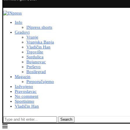
Info
INpress shorts
Gradovi
Vranje
Vranjska Banja
Vladičin Han
Trgovište
Surdulica
Bujanovac
Preševo
Bosilegrad
Magazin
Preporučujemo
Izdvojeno
Pravoslavac
No comment
Sportisimo
Vladičin Han
Search