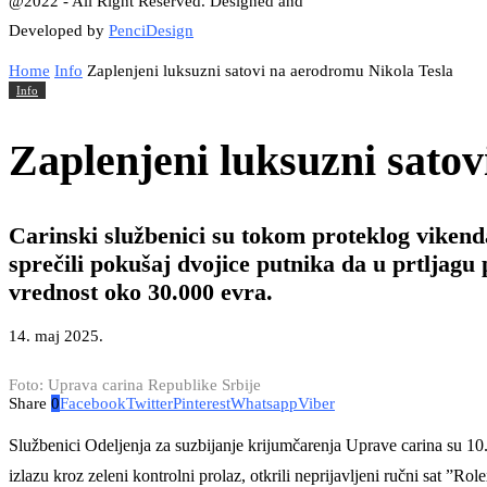
@2022 - All Right Reserved. Designed and
Developed by
PenciDesign
Home
Info
Zaplenjeni luksuzni satovi na aerodromu Nikola Tesla
Info
Zaplenjeni luksuzni sato
Carinski službenici su tokom proteklog vikend
sprečili pokušaj dvojice putnika da u prtljagu
vrednost oko 30.000 evra.
14. maj 2025.
Foto: Uprava carina Republike Srbije
Share
0
Facebook
Twitter
Pinterest
Whatsapp
Viber
Službenici Odeljenja za suzbijanje krijumčarenja Uprave carina su 10
izlazu kroz zeleni kontrolni prolaz, otkrili neprijavljeni ručni sat 