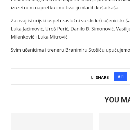
izuzetnom napretku i motivaciji mladih košarkaša.
Za ovaj istorijski uspeh zaslužni su sledeći učenici-koš
Luka Jaćimović, Uroš Perić, Danilo Đ. Simonović, Vasilij
Milenković i Luka Mitrović.
Svim učenicima i treneru Branimiru Stošiću upućujemo
0
SHARE
YOU MA