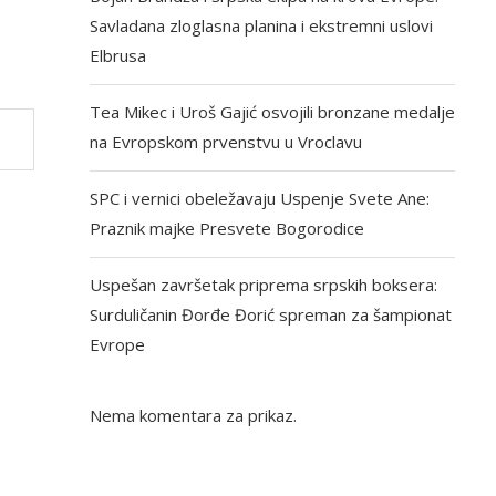
Savladana zloglasna planina i ekstremni uslovi
Elbrusa
Tea Mikec i Uroš Gajić osvojili bronzane medalje
na Evropskom prvenstvu u Vroclavu
SPC i vernici obeležavaju Uspenje Svete Ane:
Praznik majke Presvete Bogorodice
Uspešan završetak priprema srpskih boksera:
Surduličanin Đorđe Đorić spreman za šampionat
Evrope
Nema komentara za prikaz.