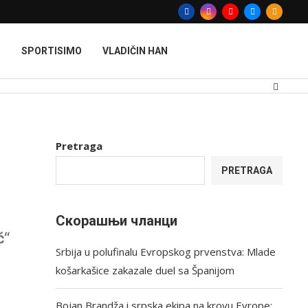
T
SPORTISIMO
VLADIČIN HAN
Pretraga
PRETRAGA
Скорашњи чланци
ć“
Srbija u polufinalu Evropskog prvenstva: Mlade
košarkašice zakazale duel sa Španijom
Bojan Brandža i srpska ekipa na krovu Evrope: