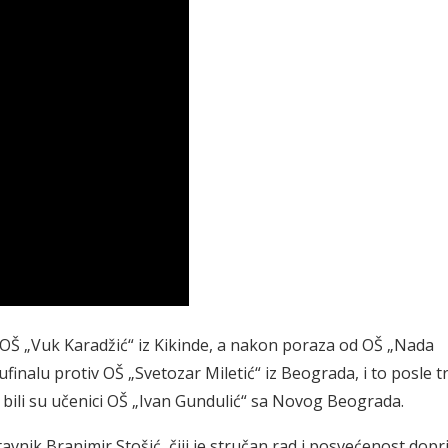
su OŠ „Vuk Karadžić“ iz Kikinde, a nakon poraza od OŠ „Nada
finalu protiv OŠ „Svetozar Miletić“ iz Beograda, i to posle tr
 bili su učenici OŠ „Ivan Gundulić“ sa Novog Beograda.
ik Branimir Stošić, čiji je stručan rad i posvećenost dopr