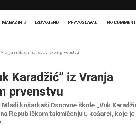
MAGAZIN
IZDVOJENO
PRAVOSLAVAC
NO COMMEN
z Vranja srebreni na republičkom prvenstvu
k Karadžić” iz Vranja
om prvenstvu
a! Mladi košarkaši Osnovne škole „Vuk Karadži
 na Republičkom takmičenju u košarci, koje je
e.