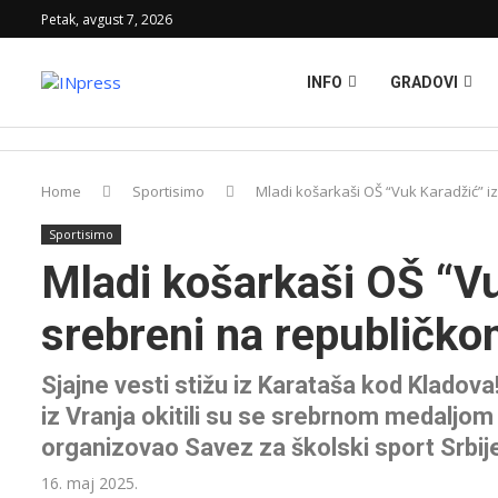
Petak, avgust 7, 2026
INFO
GRADOVI
Home
Sportisimo
Mladi košarkaši OŠ “Vuk Karadžić” i
Sportisimo
Mladi košarkaši OŠ “Vu
srebreni na republičk
Sjajne vesti stižu iz Karataša kod Kladov
iz Vranja okitili su se srebrnom medaljom
organizovao Savez za školski sport Srbij
16. maj 2025.