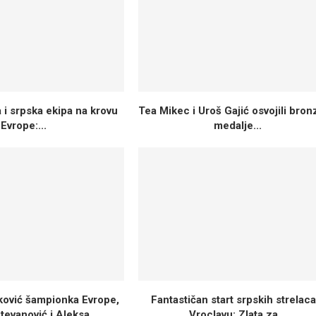
 i srpska ekipa na krovu
Tea Mikec i Uroš Gajić osvojili bro
Evrope:...
medalje...
vković šampionka Evrope,
Fantastičan start srpskih strelaca
tevanović i Aleksa...
Vroclavu: Zlata za...