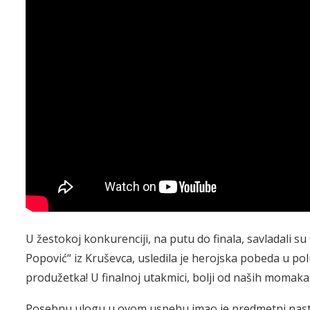
U žestokoj konkurenciji, na putu do finala, savladali 
Popović“ iz Kruševca, usledila je herojska pobeda u polu
produžetka! U finalnoj utakmici, bolji od naših momaka
Posebnu ulogu u ovom uspehu imao je predmetni nastavn