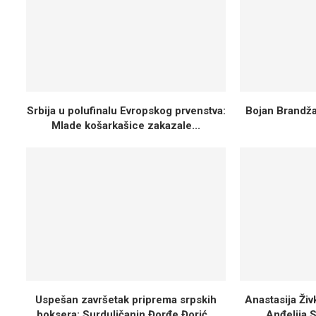
Srbija u polufinalu Evropskog prvenstva:
Bojan Brandža
Mlade košarkašice zakazale...
Uspešan završetak priprema srpskih
Anastasija Ži
boksera: Surduličanin Đorđe Đorić...
Anđelija S