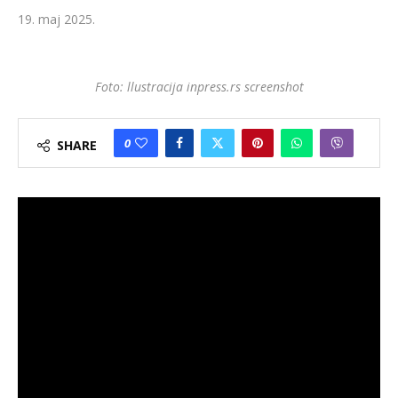
19. maj 2025.
Foto: llustracija inpress.rs screenshot
0
SHARE