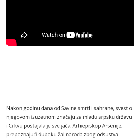
Nakon godinu dana od Savine smrti i sahrane, svest o
njegovom izuzetnom značaju za mladu srpsku državu
i Crkvu postajala je sve jača. Arhiepiskop Arsenije,
prepoznajući duboku žal naroda zbog odsustva