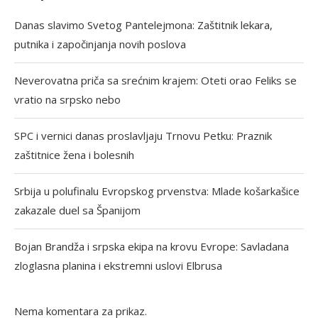
Danas slavimo Svetog Pantelejmona: Zaštitnik lekara,
putnika i započinjanja novih poslova
Neverovatna priča sa srećnim krajem: Oteti orao Feliks se
vratio na srpsko nebo
SPC i vernici danas proslavljaju Trnovu Petku: Praznik
zaštitnice žena i bolesnih
Srbija u polufinalu Evropskog prvenstva: Mlade košarkašice
zakazale duel sa Španijom
Bojan Brandža i srpska ekipa na krovu Evrope: Savladana
zloglasna planina i ekstremni uslovi Elbrusa
Nema komentara za prikaz.