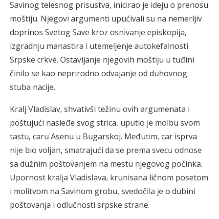
Savinog telesnog prisustva, inicirao je ideju o prenosu
moštiju. Njegovi argumenti upućivali su na nemerljiv
doprinos Svetog Save kroz osnivanje episkopija,
izgradnju manastira i utemeljenje autokefalnosti
Srpske crkve. Ostavljanje njegovih moštiju u tuđini
činilo se kao neprirodno odvajanje od duhovnog
stuba nacije.
Kralj Vladislav, shvativši težinu ovih argumenata i
poštujući nasleđe svog strica, uputio je molbu svom
tastu, caru Asenu u Bugarskoj. Međutim, car isprva
nije bio voljan, smatrajući da se prema svecu odnose
sa dužnim poštovanjem na mestu njegovog počinka.
Upornost kralja Vladislava, krunisana ličnom posetom
i molitvom na Savinom grobu, svedočila je o dubini
poštovanja i odlučnosti srpske strane.