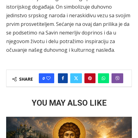
istorijskog događaja. On simbolizuje duhovno
jedinstvo srpskog naroda i neraskidivu vezu sa svojim
prvim prosvetiteljem. Sećanje na ovaj dan prilika je da
se podsetimo na Savin nemerljiv doprinos i da u
njegovom životu i delu potražimo inspiraciju za
očuvanje našeg duhovnog i kulturnog nasleđa.
0
SHARE
YOU MAY ALSO LIKE