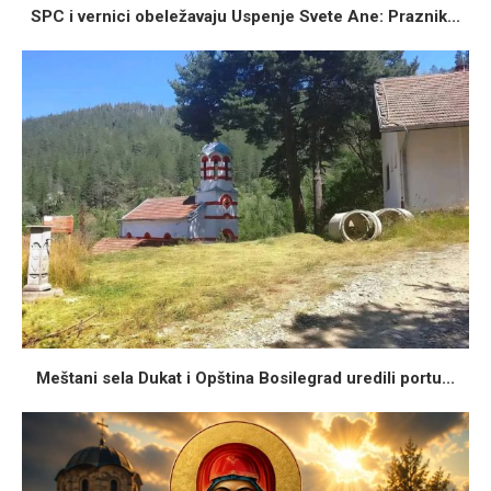
SPC i vernici obeležavaju Uspenje Svete Ane: Praznik...
Meštani sela Dukat i Opština Bosilegrad uredili portu...