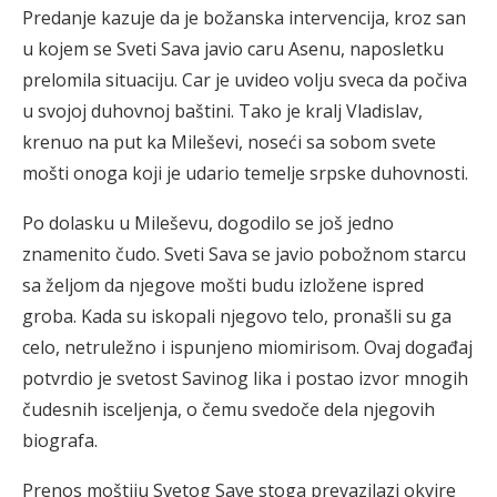
Predanje kazuje da je božanska intervencija, kroz san
u kojem se Sveti Sava javio caru Asenu, naposletku
prelomila situaciju. Car je uvideo volju sveca da počiva
u svojoj duhovnoj baštini. Tako je kralj Vladislav,
krenuo na put ka Mileševi, noseći sa sobom svete
mošti onoga koji je udario temelje srpske duhovnosti.
Po dolasku u Mileševu, dogodilo se još jedno
znamenito čudo. Sveti Sava se javio pobožnom starcu
sa željom da njegove mošti budu izložene ispred
groba. Kada su iskopali njegovo telo, pronašli su ga
celo, netruležno i ispunjeno miomirisom. Ovaj događaj
potvrdio je svetost Savinog lika i postao izvor mnogih
čudesnih isceljenja, o čemu svedoče dela njegovih
biografa.
Prenos moštiju Svetog Save stoga prevazilazi okvire