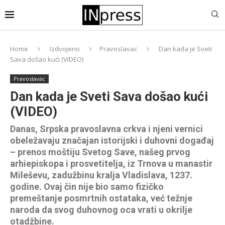
Home
Izdvojeno
Pravoslavac
Dan kada je Sveti
Sava došao kući (VIDEO)
Pravoslavac
Dan kada je Sveti Sava došao kući
(VIDEO)
Danas, Srpska pravoslavna crkva i njeni vernici
obeležavaju značajan istorijski i duhovni događaj
– prenos moštiju Svetog Save, našeg prvog
arhiepiskopa i prosvetitelja, iz Trnova u manastir
Mileševu, zadužbinu kralja Vladislava, 1237.
godine. Ovaj čin nije bio samo fizičko
premeštanje posmrtnih ostataka, već težnje
naroda da svog duhovnog oca vrati u okrilje
otadžbine.