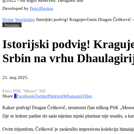
@2022 - All Right Reserved. Designed and
Developed by
PenciDesign
Home
Sportisimo
Istorijski podvig! Kragujevčanin Dragan Čeliković –
Sportisimo
Istorijski podvig! Kraguj
Srbin na vrhu Dhaulagiri
21. maj 2025.
Foto: PSK "Mosor" Niš
Share
0
Facebook
Twitter
Pinterest
Whatsapp
Viber
Kakav podvig! Dragan Čeliković, neumorni član niškog PSK „Mosor“, 
čije se ledene padine do sada nijedan srpski planinar nije usudio, a k
Ovim trijumfom, Čeliković je zaokružio impresivnu kolekciju himalaj