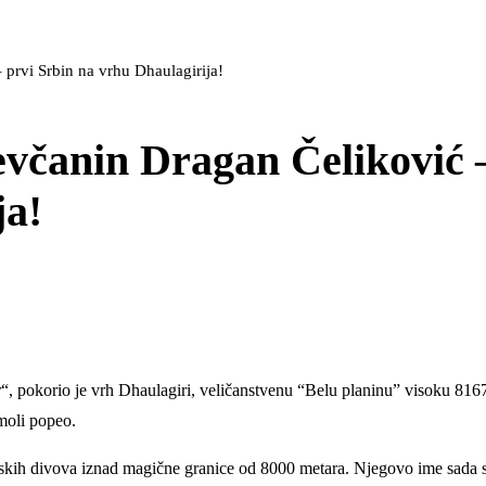
 prvi Srbin na vrhu Dhaulagirija!
evčanin Dragan Čeliković 
ja!
pokorio je vrh Dhaulagiri, veličanstvenu “Belu planinu” visoku 8167
amoli popeo.
skih divova iznad magične granice od 8000 metara. Njegovo ime sada s