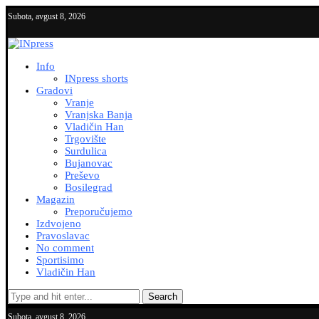
Subota, avgust 8, 2026
Info
INpress shorts
Gradovi
Vranje
Vranjska Banja
Vladičin Han
Trgovište
Surdulica
Bujanovac
Preševo
Bosilegrad
Magazin
Preporučujemo
Izdvojeno
Pravoslavac
No comment
Sportisimo
Vladičin Han
Search
Subota, avgust 8, 2026