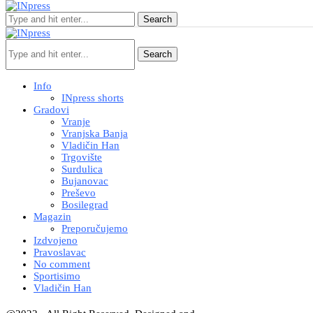
Search
Search
Info
INpress shorts
Gradovi
Vranje
Vranjska Banja
Vladičin Han
Trgovište
Surdulica
Bujanovac
Preševo
Bosilegrad
Magazin
Preporučujemo
Izdvojeno
Pravoslavac
No comment
Sportisimo
Vladičin Han