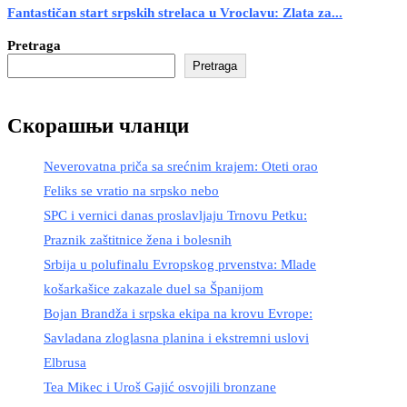
Fantastičan start srpskih strelaca u Vroclavu: Zlata za...
Pretraga
Pretraga
Скорашњи чланци
Neverovatna priča sa srećnim krajem: Oteti orao
Feliks se vratio na srpsko nebo
SPC i vernici danas proslavljaju Trnovu Petku:
Praznik zaštitnice žena i bolesnih
Srbija u polufinalu Evropskog prvenstva: Mlade
košarkašice zakazale duel sa Španijom
Bojan Brandža i srpska ekipa na krovu Evrope:
Savladana zloglasna planina i ekstremni uslovi
Elbrusa
Tea Mikec i Uroš Gajić osvojili bronzane