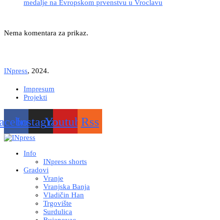
medalje na Evropskom prvenstvu u Vroclavu
Nema komentara za prikaz.
INpress
, 2024.
Impresum
Projekti
acebook
Instagram
Youtube
Rss
Info
INpress shorts
Gradovi
Vranje
Vranjska Banja
Vladičin Han
Trgovište
Surdulica