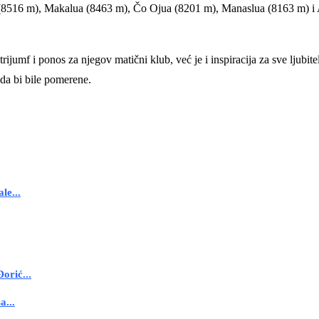
(8516 m), Makalua (8463 m), Čo Ojua (8201 m), Manaslua (8163 m) i
jumf i ponos za njegov matični klub, već je i inspiracija za sve ljubite
 da bi bile pomerene.
le...
orić...
a...