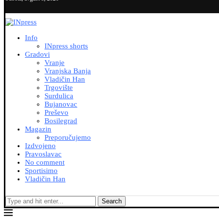
Info
INpress shorts
Gradovi
Vranje
Vranjska Banja
Vladičin Han
Trgovište
Surdulica
Bujanovac
Preševo
Bosilegrad
Magazin
Preporučujemo
Izdvojeno
Pravoslavac
No comment
Sportisimo
Vladičin Han
Search