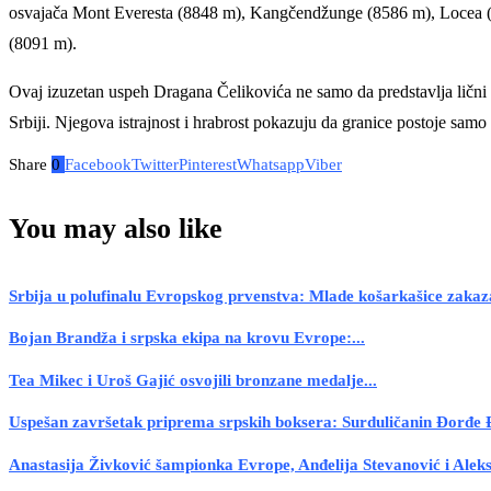
osvajača Mont Everesta (8848 m), Kangčendžunge (8586 m), Locea 
(8091 m).
Ovaj izuzetan uspeh Dragana Čelikovića ne samo da predstavlja lični tri
Srbiji. Njegova istrajnost i hrabrost pokazuju da granice postoje samo
Share
0
Facebook
Twitter
Pinterest
Whatsapp
Viber
You may also like
Srbija u polufinalu Evropskog prvenstva: Mlade košarkašice zakaza
Bojan Brandža i srpska ekipa na krovu Evrope:...
Tea Mikec i Uroš Gajić osvojili bronzane medalje...
Uspešan završetak priprema srpskih boksera: Surduličanin Đorđe Đ
Anastasija Živković šampionka Evrope, Anđelija Stevanović i Aleks