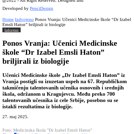
@2022 - All Right Reserved. Designed and
Developed by
PenciDesign
Home
Izdvojeno
Ponos Vranja: Učenici Medicinske škole “Dr Izabel
Emsli Haton” briljirali iz biologije
Izdvojeno
Ponos Vranja: Učenici Medicinske
škole “Dr Izabel Emsli Haton”
briljirali iz biologije
Učenici Medicinske škole „Dr Izabel Emsli Haton” iz
Vranja postigli su izuzetan uspeh na 67. Republičkom
takmičenju talentovanih učenika osnovnih i srednjih
škola, održanom u Kragujevcu. Među preko 700
talentovanih učesnika iz cele Srbije, posebno su se
istakli rezultatima iz biologije.
27. maj 2025.
Foto: Medicinska škola "Dr Izabel Emsli Haton"