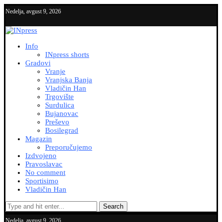
Nedelja, avgust 9, 2026
Info
INpress shorts
Gradovi
Vranje
Vranjska Banja
Vladičin Han
Trgovište
Surdulica
Bujanovac
Preševo
Bosilegrad
Magazin
Preporučujemo
Izdvojeno
Pravoslavac
No comment
Sportisimo
Vladičin Han
Search
Nedelja, avgust 9, 2026