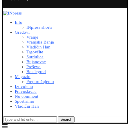
Info
INpress shorts
Gradovi
Vranje
Vranjska Banja
Vladičin Han
Trgovište
Surdulica
Bujanovac
Preševo
Bosilegrad
Magazin
Preporučujemo
Izdvojeno
Pravoslavac
No comment
Sportisimo
Vladičin Han
Search