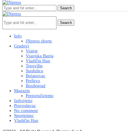
Search
Search
Info
INpress shorts
Gradovi
Vranje
Vranjska Banja
Vladičin Han
Trgovište
Surdulica
Bujanovac
Preševo
Bosilegrad
Magazin
Preporučujemo
Izdvojeno
Pravoslavac
No comment
Sportisimo
Vladičin Han