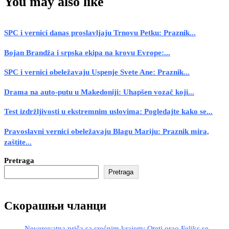
You may also like
SPC i vernici danas proslavljaju Trnovu Petku: Praznik...
Bojan Brandža i srpska ekipa na krovu Evrope:...
SPC i vernici obeležavaju Uspenje Svete Ane: Praznik...
Drama na auto-putu u Makedoniji: Uhapšen vozač koji...
Test izdržljivosti u ekstremnim uslovima: Pogledajte kako se...
Pravoslavni vernici obeležavaju Blagu Mariju: Praznik mira,
zaštite...
Pretraga
Pretraga
Скорашњи чланци
Neverovatna priča sa srećnim krajem: Oteti orao Feliks se