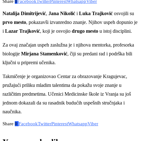
Share
0
Facebook
Twitter
Pinterest
Whatsapp
Viber
Natalija Dimitrijević
,
Jana Nikolić
i
Luka Trajković
osvojili su
prvo mesto
, pokazavši izvanredno znanje. Njihov uspeh dopunio je
i
Lazar Trajković
, koji je osvojio
drugo mesto
u istoj disciplini.
Za ovaj značajan uspeh zaslužna je i njihova mentorka, profesorka
biologije
Mirjana Stamenković
, čiji su predani rad i podrška bili
ključni u pripremi učenika.
Takmičenje je organizovao Centar za obrazovanje Kragujevac,
pružajući priliku mladim talentima da pokažu svoje znanje u
različitim predmetima. Učenici Medicinske škole iz Vranja su još
jednom dokazali da su rasadnik budućih uspešnih stručnjaka i
naučnika.
Share
0
Facebook
Twitter
Pinterest
Whatsapp
Viber