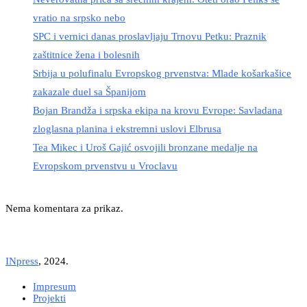
vratio na srpsko nebo
SPC i vernici danas proslavljaju Trnovu Petku: Praznik
zaštitnice žena i bolesnih
Srbija u polufinalu Evropskog prvenstva: Mlade košarkašice
zakazale duel sa Španijom
Bojan Brandža i srpska ekipa na krovu Evrope: Savladana
zloglasna planina i ekstremni uslovi Elbrusa
Tea Mikec i Uroš Gajić osvojili bronzane medalje na
Evropskom prvenstvu u Vroclavu
Nema komentara za prikaz.
INpress
, 2024.
Impresum
Projekti