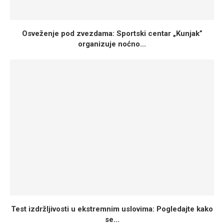
Osveženje pod zvezdama: Sportski centar „Kunjak”
organizuje noćno...
Test izdržljivosti u ekstremnim uslovima: Pogledajte kako
se...