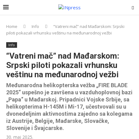
Home
Info
“Vatreni mač” nad Mađarskom: Srpski
piloti pokazali vrhunsku veštinu na međunarodnoj vežbi
Info
“Vatreni mač” nad Mađarskom:
Srpski piloti pokazali vrhunsku
veštinu na međunarodnoj vežbi
Međunarodna helikopterska vežba „FIRE BLADE
2025“ uspešno je završena u vazduhoplovnoj bazi
„Papa“ u Mađarskoj. Pripadnici Vojske Srbije, sa
helikopterima H-145M i Mi-17, učestvovali su u
dvonedeljnim aktivnostima zajedno sa kolegama
iz Austrije, Belgije, Mađarske, Slovačke,
Slovenije i Švajcarske.
30. maj 2025.