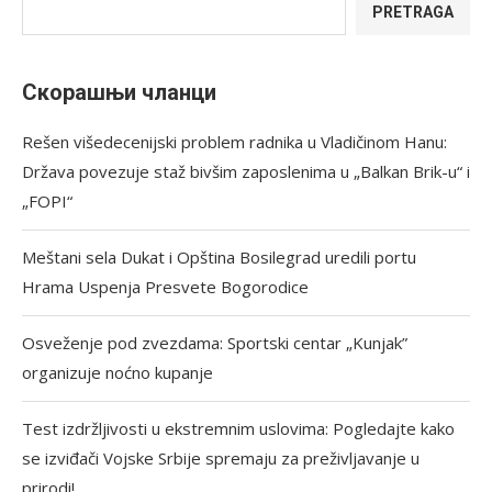
PRETRAGA
Скорашњи чланци
Rešen višedecenijski problem radnika u Vladičinom Hanu:
Država povezuje staž bivšim zaposlenima u „Balkan Brik-u“ i
„FOPI“
Meštani sela Dukat i Opština Bosilegrad uredili portu
Hrama Uspenja Presvete Bogorodice
Osveženje pod zvezdama: Sportski centar „Kunjak”
organizuje noćno kupanje
Test izdržljivosti u ekstremnim uslovima: Pogledajte kako
se izviđači Vojske Srbije spremaju za preživljavanje u
prirodi!