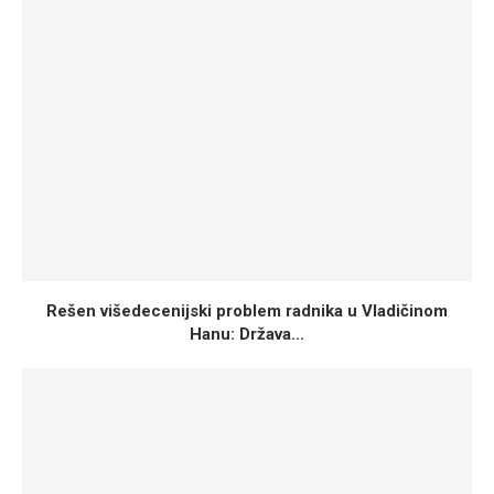
Rešen višedecenijski problem radnika u Vladičinom
Hanu: Država...