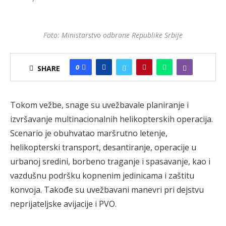
Foto: Ministarstvo odbrane Republike Srbije
0
SHARE
Tokom vežbe, snage su uvežbavale planiranje i
izvršavanje multinacionalnih helikopterskih operacija.
Scenario je obuhvatao maršrutno letenje,
helikopterski transport, desantiranje, operacije u
urbanoj sredini, borbeno traganje i spasavanje, kao i
vazdušnu podršku kopnenim jedinicama i zaštitu
konvoja. Takođe su uvežbavani manevri pri dejstvu
neprijateljske avijacije i PVO.