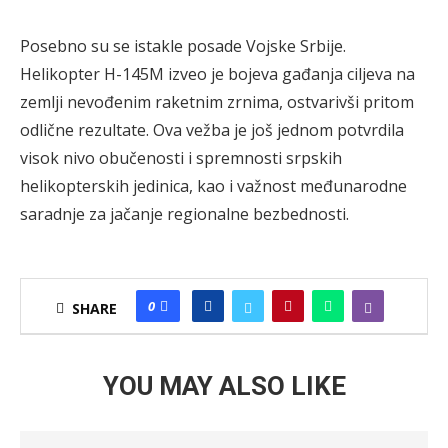
Posebno su se istakle posade Vojske Srbije.
Helikopter H-145M izveo je bojeva gađanja ciljeva na
zemlji nevođenim raketnim zrnima, ostvarivši pritom
odlične rezultate. Ova vežba je još jednom potvrdila
visok nivo obučenosti i spremnosti srpskih
helikopterskih jedinica, kao i važnost međunarodne
saradnje za jačanje regionalne bezbednosti.
0
SHARE
YOU MAY ALSO LIKE