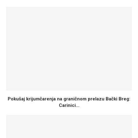
Pokušaj krijumčarenja na graničnom prelazu Bački Breg:
Carinici...