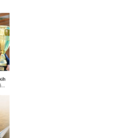
kih
...