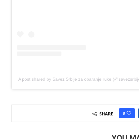
A post shared by Savez Srbije za obaranje ruke (@savezsrbi
0
SHARE
YOU MA