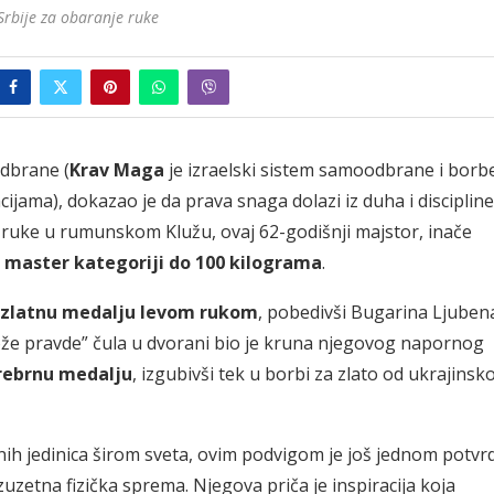
Srbije za obaranje ruke
odbrane (
Krav Maga
je izraelski sistem samoodbrane i borb
ijama), dokazao je da prava snaga dolazi iz duha i discipline
uke u rumunskom Klužu, ovaj 62-godišnji majstor, inače
 master kategoriji do 100 kilograma
.
zlatnu medalju levom rukom
, pobedivši Bugarina Ljuben
že pravde” čula u dvorani bio je kruna njegovog napornog
rebrnu medalju
, izgubivši tek u borbi za zlato od ukrajinsk
alnih jedinica širom sveta, ovim podvigom je još jednom potvr
uzetna fizička sprema. Njegova priča je inspiracija koja