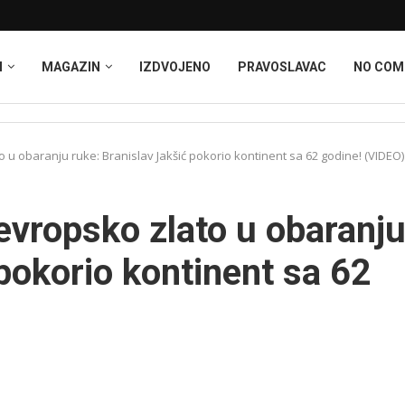
I
MAGAZIN
IZDVOJENO
PRAVOSLAVAC
NO CO
 u obaranju ruke: Branislav Jakšić pokorio kontinent sa 62 godine! (VIDEO)
 evropsko zlato u obaranj
pokorio kontinent sa 62