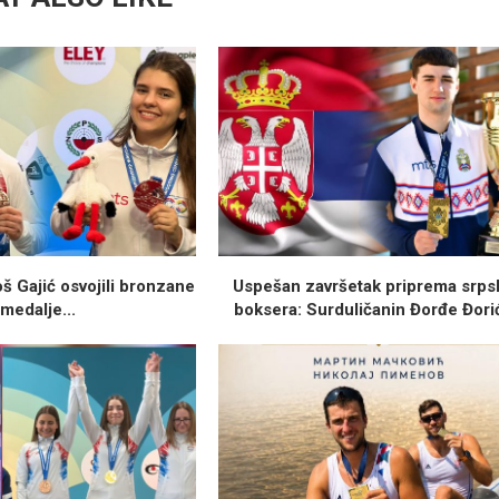
š Gajić osvojili bronzane
Uspešan završetak priprema srps
medalje...
boksera: Surduličanin Đorđe Đorić