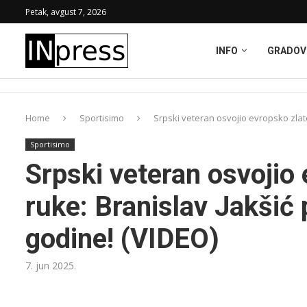
Petak, avgust 7, 2026
INFO
GRADOV
Home
Sportisimo
Srpski veteran osvojio evropsko zlato
Sportisimo
Srpski veteran osvojio
ruke: Branislav Jakšić 
godine! (VIDEO)
7. jun 2025.