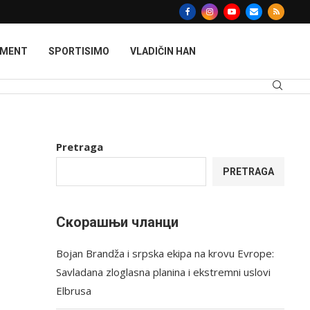
MMENT
SPORTISIMO
VLADIČIN HAN
Pretraga
u
PRETRAGA
Скорашњи чланци
Bojan Brandža i srpska ekipa na krovu Evrope:
Savladana zloglasna planina i ekstremni uslovi
Elbrusa