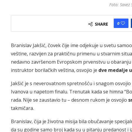
Foto: Savez 
0
SHARE
Branislav Jakšić, čovek čije ime odjekuje u svetu samo
veštine, razvijen za praktičnu primenu u stvarnim situac
nedavno završenom Evropskom prvenstvu u obaranju r
instruktor borilačkih veština, osvojio je
dve medalje u
Jakšić je s neverovatnom spretnošću i snagom osvojio
Ivanova u napetom finalu. Trenutak kada se himna “Bo
rada. Nije se zaustavio tu – desnom rukom je osvojio
s
takmičara.
Branislav, čija je životna misija bila obučavanje specij
da su godine samo broj kada su u pitanju predanost i iz