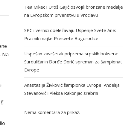
Tea Mikec i Uroš Gajić osvojili bronzane medalje
na Evropskom prvenstvu u Vroclavu
SPC i vernici obeležavaju Uspenje Svete Ane:
Praznik majke Presvete Bogorodice
ene
Uspešan završetak priprema srpskih boksera:
. Na
Surduličanin Đorđe Đorić spreman za šampionat
Evrope
a
Anastasija Živković šampionka Evrope, Anđelija
Stevanović i Aleksa Rakonjac srebrni
og
Nema komentara za prikaz.
dio