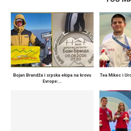
Bojan Brandža i srpska ekipa na krovu
Tea Mikec i Uro
Evrope:...