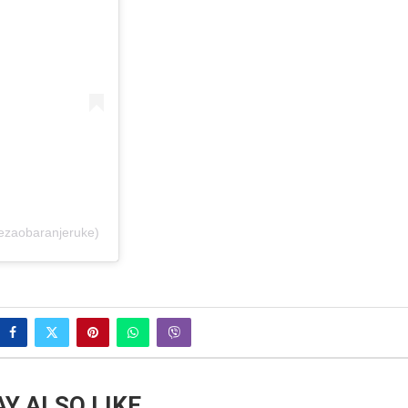
jezaobaranjeruke)
Y ALSO LIKE