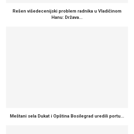
Rešen višedecenijski problem radnika u Vladičinom
Hanu: Država...
Meštani sela Dukat i Opština Bosilegrad uredili portu...