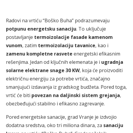
Radovi na vrtiću “Boško Buha” podrazumevaju
potpunu energetsku sanaciju
. To uključuje
postavljanje
termoizolacije fasade kamenom
vunom
, zatim
termoizolaciju tavanice
, kao i
zamenu kompletne rasvete
energetski efikasnim
rešenjima. Jedan od ključnih elemenata je i
ugradnja
solarne elektrane snage 30 KW
, koja će proizvoditi
električnu energiju za potrebe vrtića, značajno
smanjujući izdavanja iz gradskog budžeta. Pored toga,
vrtić će biti
povezan na daljinski sistem grejanja
,
obezbeđujući stabilno i efikasno zagrevanje.
Pored energetske sanacije, grad Vranje je izdvojio
dodatna sredstva, oko tri miliona dinara, za
sanaciju