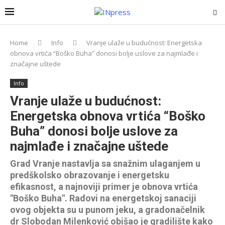
Home
Info
Vranje ulaže u budućnost: Energetska
obnova vrtića “Boško Buha” donosi bolje uslove za najmlađe i
značajne uštede
Info
Vranje ulaže u budućnost:
Energetska obnova vrtića “Boško
Buha” donosi bolje uslove za
najmlađe i značajne uštede
Grad Vranje nastavlja sa snažnim ulaganjem u
predškolsko obrazovanje i energetsku
efikasnost, a najnoviji primer je obnova vrtića
"Boško Buha". Radovi na energetskoj sanaciji
ovog objekta su u punom jeku, a gradonačelnik
dr Slobodan Milenković obišao je gradilište kako