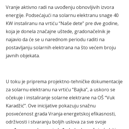
Vranje aktivno radi na uvođenju obnovljivih izvora
energije. Podsećajući na solarnu elektranu snage 40
KW instaliranu na vrtiću “Naše dete” pre dve godine,
koja je donela značajne uštede, gradonačelnik je
najavio da će se u narednom periodu raditi na
postavljanju solarnih elektrana na što većem broju
javnih objekata.
U toku je priprema projektno-tehničke dokumentacije
za solarnu elektranu na vrtiću “Bajka”, a uskoro se
očekuje i instaliranje solarne elektrane na OŠ “Vuk
Karadžić”. Ove inicijative pokazuju snažnu
posvećenost grada Vranja energetskoj efikasnosti,
održivosti i stvaranju boljih uslova za sve svoje