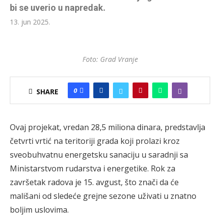
bi se uverio u napredak.
13. jun 2025.
Foto: Grad Vranje
0
SHARE
Ovaj projekat, vredan 28,5 miliona dinara, predstavlja
četvrti vrtić na teritoriji grada koji prolazi kroz
sveobuhvatnu energetsku sanaciju u saradnji sa
Ministarstvom rudarstva i energetike. Rok za
završetak radova je 15. avgust, što znači da će
mališani od sledeće grejne sezone uživati u znatno
boljim uslovima.