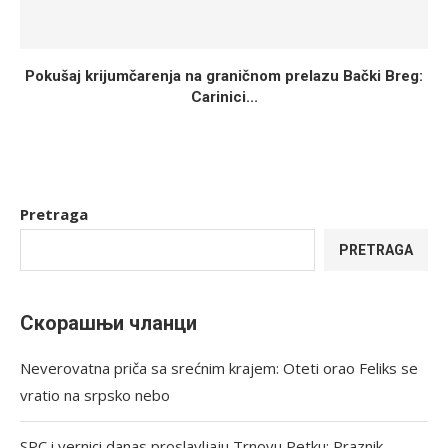
Pokušaj krijumčarenja na graničnom prelazu Bački Breg:
Carinici...
Pretraga
PRETRAGA
Скорашњи чланци
Neverovatna priča sa srećnim krajem: Oteti orao Feliks se
vratio na srpsko nebo
SPC i vernici danas proslavljaju Trnovu Petku: Praznik