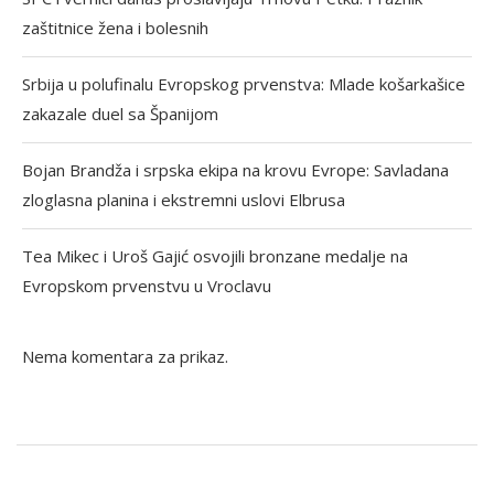
zaštitnice žena i bolesnih
Srbija u polufinalu Evropskog prvenstva: Mlade košarkašice
zakazale duel sa Španijom
Bojan Brandža i srpska ekipa na krovu Evrope: Savladana
zloglasna planina i ekstremni uslovi Elbrusa
Tea Mikec i Uroš Gajić osvojili bronzane medalje na
Evropskom prvenstvu u Vroclavu
Nema komentara za prikaz.