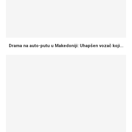
Drama na auto-putu u Makedoniji: Uhapšen vozač koji...