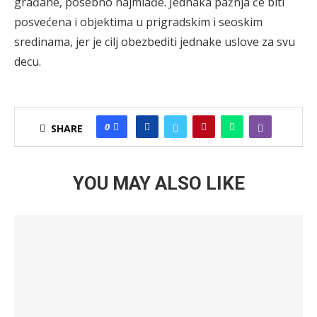
građane, posebno najmlađe. Jednaka pažnja će biti
posvećena i objektima u prigradskim i seoskim
sredinama, jer je cilj obezbediti jednake uslove za svu
decu.
0
SHARE
YOU MAY ALSO LIKE