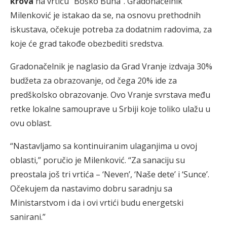
krova
na vrtiću “Boško Buha”. Gradonačelnik
Milenković je istakao da se, na osnovu prethodnih
iskustava, očekuje potreba za dodatnim radovima, za
koje će grad takođe obezbediti sredstva.
Gradonačelnik je naglasio da Grad Vranje izdvaja 30%
budžeta za obrazovanje, od čega 20% ide za
predškolsko obrazovanje. Ovo Vranje svrstava među
retke lokalne samouprave u Srbiji koje toliko ulažu u
ovu oblast.
“Nastavljamo sa kontinuiranim ulaganjima u ovoj
oblasti,” poručio je Milenković. “Za sanaciju su
preostala još tri vrtića – ‘Neven’, ‘Naše dete’ i ‘Sunce’.
Očekujem da nastavimo dobru saradnju sa
Ministarstvom i da i ovi vrtići budu energetski
sanirani.”