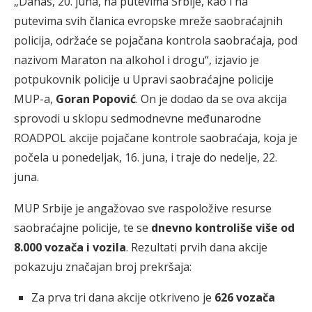
„Danas, 20. juna, na putevima Srbije, kao i na
putevima svih članica evropske mreže saobraćajnih
policija, održaće se pojačana kontrola saobraćaja, pod
nazivom Maraton na alkohol i drogu“, izjavio je
potpukovnik policije u Upravi saobraćajne policije
MUP-a,
Goran Popović
. On je dodao da se ova akcija
sprovodi u sklopu sedmodnevne međunarodne
ROADPOL akcije pojačane kontrole saobraćaja, koja je
počela u ponedeljak, 16. juna, i traje do nedelje, 22.
juna.
MUP Srbije je angažovao sve raspoložive resurse
saobraćajne policije, te se
dnevno kontroliše više od
8.000 vozača i vozila
. Rezultati prvih dana akcije
pokazuju značajan broj prekršaja:
Za prva tri dana akcije otkriveno je
626 vozača