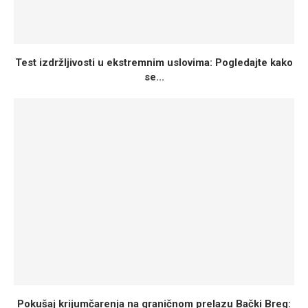
Test izdržljivosti u ekstremnim uslovima: Pogledajte kako
se...
Pokušaj krijumčarenja na graničnom prelazu Bački Breg: