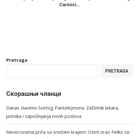
Carinici...
Pretraga
PRETRAGA
Скорашњи чланци
Danas slavimo Svetog Pantelejmona: Zaštitnik lekara,
putnika i započinjanja novih poslova
Neverovatna priča sa srećnim krajem: Oteti orao Feliks se