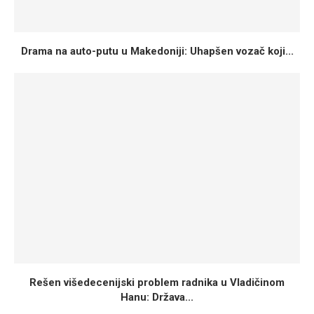
Drama na auto-putu u Makedoniji: Uhapšen vozač koji...
Rešen višedecenijski problem radnika u Vladičinom
Hanu: Država...