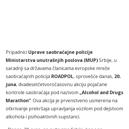
Pripadnici
Uprave saobraćajne policije
Ministarstva unutrašnjih poslova (MUP)
Srbije, u
saradnji sa državama članicama evropske mreže
saobraćajnih policija
ROADPOL
, sprovešće danas,
20.
juna
, dvadesetčetvoročasovnu akciju pojačane
kontrole saobraćaja pod nazivom
„Alcohol and Drugs
Marathon“
. Ova akcija je prvenstveno usmerena na
otkrivanje prekršaja upravljanja vozilom pod dejstvom
alkohola i psihoaktivnih supstanci.