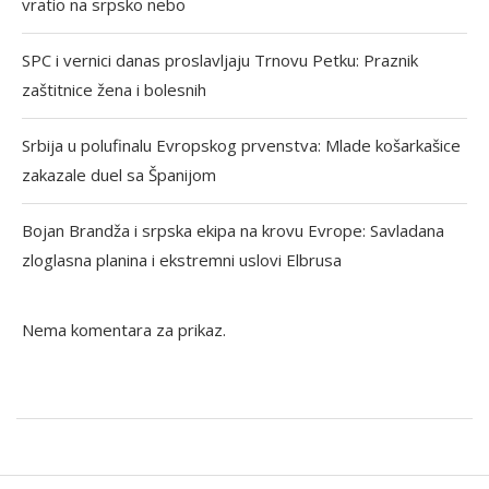
vratio na srpsko nebo
SPC i vernici danas proslavljaju Trnovu Petku: Praznik
zaštitnice žena i bolesnih
Srbija u polufinalu Evropskog prvenstva: Mlade košarkašice
zakazale duel sa Španijom
Bojan Brandža i srpska ekipa na krovu Evrope: Savladana
zloglasna planina i ekstremni uslovi Elbrusa
Nema komentara za prikaz.