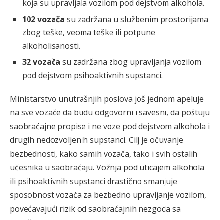
koja su upravljala vozilom pod dejstvom alkohola.
102 vozača
su zadržana u službenim prostorijama
zbog teške, veoma teške ili potpune
alkoholisanosti.
32 vozača
su zadržana zbog upravljanja vozilom
pod dejstvom psihoaktivnih supstanci.
Ministarstvo unutrašnjih poslova još jednom apeluje
na sve vozače da budu odgovorni i savesni, da poštuju
saobraćajne propise i ne voze pod dejstvom alkohola i
drugih nedozvoljenih supstanci. Cilj je očuvanje
bezbednosti, kako samih vozača, tako i svih ostalih
učesnika u saobraćaju. Vožnja pod uticajem alkohola
ili psihoaktivnih supstanci drastično smanjuje
sposobnost vozača za bezbedno upravljanje vozilom,
povećavajući rizik od saobraćajnih nezgoda sa