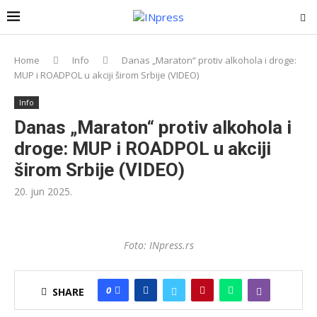
Home
Info
Danas „Maraton“ protiv alkohola i droge:
MUP i ROADPOL u akciji širom Srbije (VIDEO)
Info
Danas „Maraton“ protiv alkohola i
droge: MUP i ROADPOL u akciji
širom Srbije (VIDEO)
20. jun 2025.
Foto: INpress.rs
0
SHARE