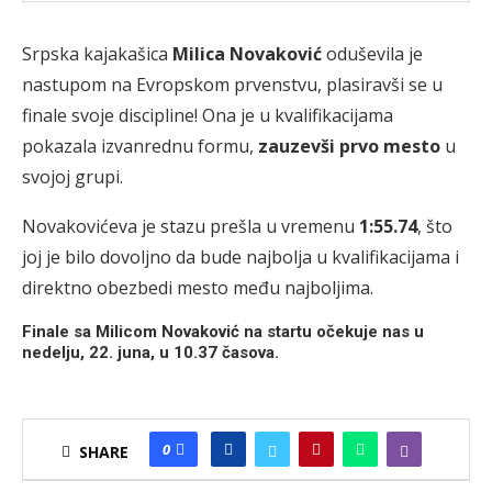
Srpska kajakašica
Milica Novaković
oduševila je
nastupom na Evropskom prvenstvu, plasiravši se u
finale svoje discipline! Ona je u kvalifikacijama
pokazala izvanrednu formu,
zauzevši prvo mesto
u
svojoj grupi.
Novakovićeva je stazu prešla u vremenu
1:55.74
, što
joj je bilo dovoljno da bude najbolja u kvalifikacijama i
direktno obezbedi mesto među najboljima.
Finale sa Milicom Novaković na startu očekuje nas u
nedelju, 22. juna, u 10.37 časova.
0
SHARE