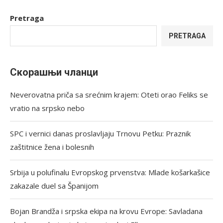
Pretraga
PRETRAGA
Скорашњи чланци
Neverovatna priča sa srećnim krajem: Oteti orao Feliks se
vratio na srpsko nebo
SPC i vernici danas proslavljaju Trnovu Petku: Praznik
zaštitnice žena i bolesnih
Srbija u polufinalu Evropskog prvenstva: Mlade košarkašice
zakazale duel sa Španijom
Bojan Brandža i srpska ekipa na krovu Evrope: Savladana