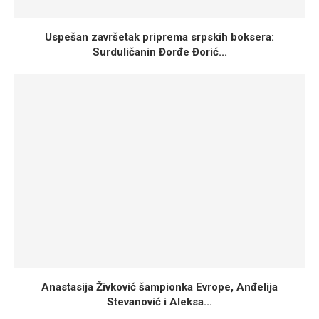
Uspešan završetak priprema srpskih boksera:
Surduličanin Đorđe Đorić...
Anastasija Živković šampionka Evrope, Anđelija
Stevanović i Aleksa...