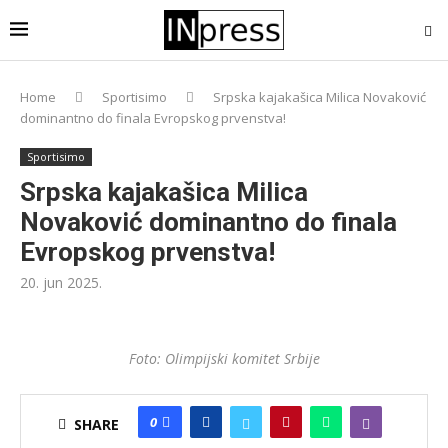
Home
Sportisimo
Srpska kajakašica Milica Novaković
dominantno do finala Evropskog prvenstva!
Sportisimo
Srpska kajakašica Milica
Novaković dominantno do finala
Evropskog prvenstva!
20. jun 2025.
Foto: Olimpijski komitet Srbije
0
SHARE