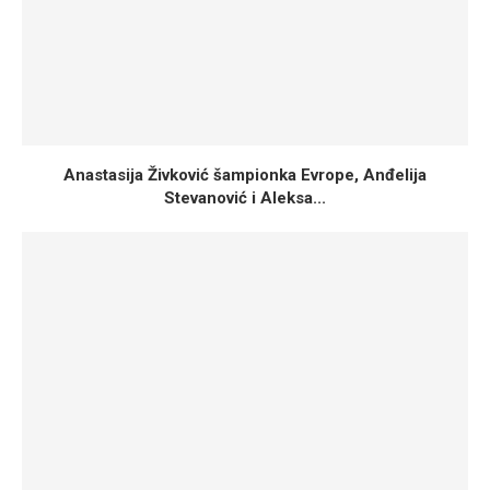
Anastasija Živković šampionka Evrope, Anđelija
Stevanović i Aleksa...