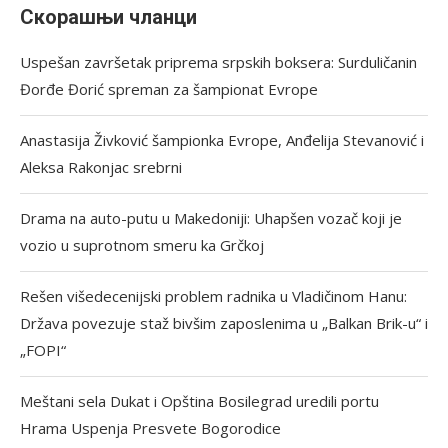
Скорашњи чланци
Uspešan završetak priprema srpskih boksera: Surduličanin
Đorđe Đorić spreman za šampionat Evrope
Anastasija Živković šampionka Evrope, Anđelija Stevanović i
Aleksa Rakonjac srebrni
Drama na auto-putu u Makedoniji: Uhapšen vozač koji je
vozio u suprotnom smeru ka Grčkoj
Rešen višedecenijski problem radnika u Vladičinom Hanu:
Država povezuje staž bivšim zaposlenima u „Balkan Brik-u“ i
„FOPI“
Meštani sela Dukat i Opština Bosilegrad uredili portu
Hrama Uspenja Presvete Bogorodice