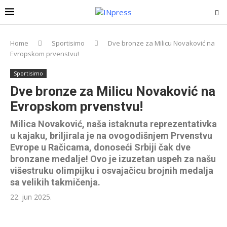
Home
Sportisimo
Dve bronze za Milicu Novaković na
Evropskom prvenstvu!
Sportisimo
Dve bronze za Milicu Novaković na
Evropskom prvenstvu!
Milica Novaković, naša istaknuta reprezentativka
u kajaku, briljirala je na ovogodišnjem Prvenstvu
Evrope u Račicama, donoseći Srbiji čak dve
bronzane medalje! Ovo je izuzetan uspeh za našu
višestruku olimpijku i osvajačicu brojnih medalja
sa velikih takmičenja.
22. jun 2025.