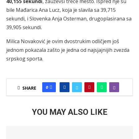
40,155 sekundi
, zauzevši treće mesto. Ispred nje su
bile Mađarica Ana Lucz, koja je slavila sa 39,715
sekundi, i Slovenka Anja Osterman, drugoplasirana sa
39,905 sekundi.
Milica Novaković je ovim dvostrukim odličjem još
jednom pokazala zašto je jedna od najsjajnijih zvezda
srpskog sporta.
0
SHARE
YOU MAY ALSO LIKE