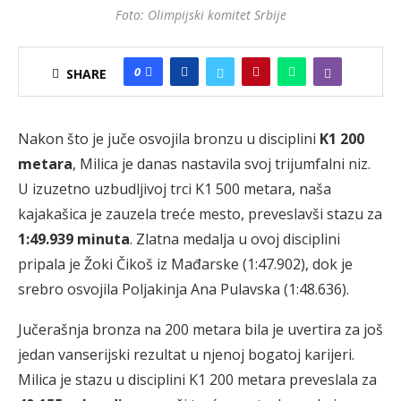
Foto: Olimpijski komitet Srbije
0
SHARE
Nakon što je juče osvojila bronzu u disciplini
K1 200
metara
, Milica je danas nastavila svoj trijumfalni niz.
U izuzetno uzbudljivoj trci K1 500 metara, naša
kajakašica je zauzela treće mesto, preveslavši stazu za
1:49.939 minuta
. Zlatna medalja u ovoj disciplini
pripala je Žoki Čikoš iz Mađarske (1:47.902), dok je
srebro osvojila Poljakinja Ana Pulavska (1:48.636).
Jučerašnja bronza na 200 metara bila je uvertira za još
jedan vanserijski rezultat u njenoj bogatoj karijeri.
Milica je stazu u disciplini K1 200 metara preveslala za