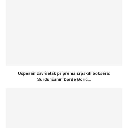
Uspešan završetak priprema srpskih boksera:
Surduličanin Đorđe Đorić...