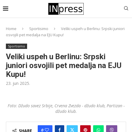
Home
Sportisimo
Veliki uspeh u Berlinu: Srpski juniori
osvojili pet medalja na EJU Kupu!
Sportisimo
Veliki uspeh u Berlinu: Srpski
juniori osvojili pet medalja na EJU
Kupu!
23. jun 2025.
Foto: Džudo savez Srbije, Crvena Zvezda - džudo klub, Partizan -
džudo klub.
0
SHARE