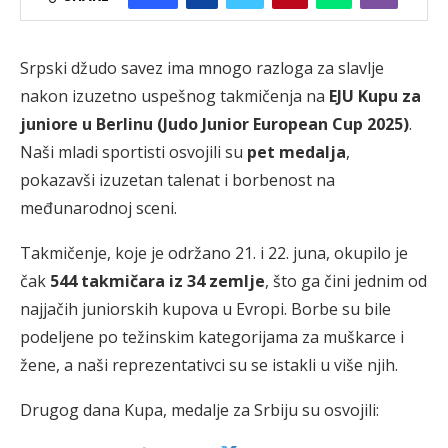
Srpski džudo savez ima mnogo razloga za slavlje
nakon izuzetno uspešnog takmičenja na
EJU Kupu za
juniore u Berlinu (Judo Junior European Cup 2025)
.
Naši mladi sportisti osvojili su
pet medalja
,
pokazavši izuzetan talenat i borbenost na
međunarodnoj sceni.
Takmičenje, koje je održano 21. i 22. juna, okupilo je
čak
544 takmičara iz 34 zemlje
, što ga čini jednim od
najjačih juniorskih kupova u Evropi. Borbe su bile
podeljene po težinskim kategorijama za muškarce i
žene, a naši reprezentativci su se istakli u više njih.
Drugog dana Kupa, medalje za Srbiju su osvojili: