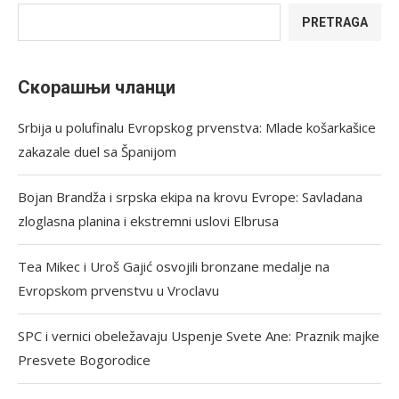
PRETRAGA
Скорашњи чланци
Srbija u polufinalu Evropskog prvenstva: Mlade košarkašice
zakazale duel sa Španijom
Bojan Brandža i srpska ekipa na krovu Evrope: Savladana
zloglasna planina i ekstremni uslovi Elbrusa
Tea Mikec i Uroš Gajić osvojili bronzane medalje na
Evropskom prvenstvu u Vroclavu
SPC i vernici obeležavaju Uspenje Svete Ane: Praznik majke
Presvete Bogorodice