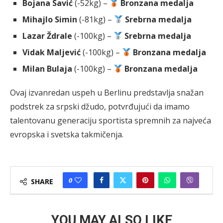
Bojana Savić
(-52kg) –
Bronzana medalja
Mihajlo Simin
(-81kg) –
Srebrna medalja
Lazar Ždrale
(-100kg) –
Srebrna medalja
Vidak Maljević
(-100kg) –
Bronzana medalja
Milan Bulaja
(-100kg) –
Bronzana medalja
Ovaj izvanredan uspeh u Berlinu predstavlja snažan
podstrek za srpski džudo, potvrđujući da imamo
talentovanu generaciju sportista spremnih za najveća
evropska i svetska takmičenja.
0
SHARE
YOU MAY ALSO LIKE