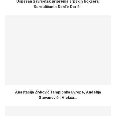
Uspešan završetak priprema srpskih boksera:
Surduličanin Đorđe Đorić...
Anastasija Živković šampionka Evrope, Anđelija
Stevanović i Aleksa...