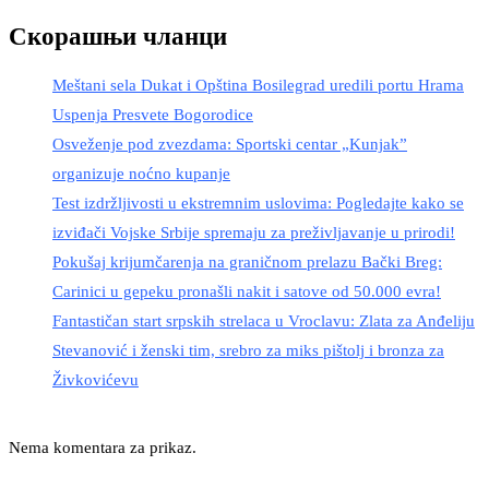
Скорашњи чланци
Meštani sela Dukat i Opština Bosilegrad uredili portu Hrama
Uspenja Presvete Bogorodice
Osveženje pod zvezdama: Sportski centar „Kunjak”
organizuje noćno kupanje
Test izdržljivosti u ekstremnim uslovima: Pogledajte kako se
izviđači Vojske Srbije spremaju za preživljavanje u prirodi!
Pokušaj krijumčarenja na graničnom prelazu Bački Breg:
Carinici u gepeku pronašli nakit i satove od 50.000 evra!
Fantastičan start srpskih strelaca u Vroclavu: Zlata za Anđeliju
Stevanović i ženski tim, srebro za miks pištolj i bronza za
Živkovićevu
Nema komentara za prikaz.