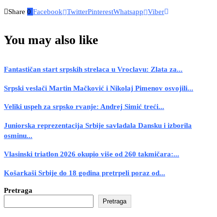
Share
0
Facebook
Twitter
Pinterest
Whatsapp
Viber
You may also like
Fantastičan start srpskih strelaca u Vroclavu: Zlata za...
Srpski veslači Martin Mačković i Nikolaj Pimenov osvojili...
Veliki uspeh za srpsko rvanje: Andrej Simić treći...
Juniorska reprezentacija Srbije savladala Dansku i izborila
osminu...
Vlasinski triatlon 2026 okupio više od 260 takmičara:...
Košarkaši Srbije do 18 godina pretrpeli poraz od...
Pretraga
Pretraga