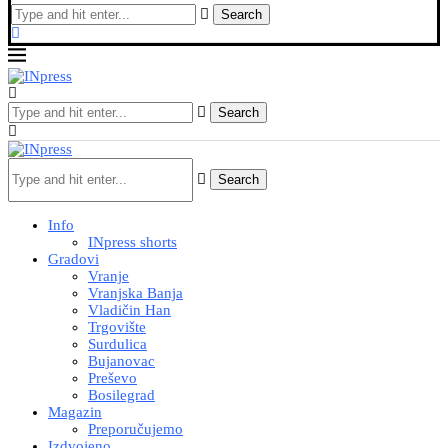
Search
Search
Search
Info
INpress shorts
Gradovi
Vranje
Vranjska Banja
Vladičin Han
Trgovište
Surdulica
Bujanovac
Preševo
Bosilegrad
Magazin
Preporučujemo
Izdvojeno