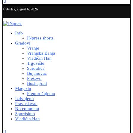
Četvrtak, avgust 6, 2026
Info
INpress shorts
Gradovi
Vranje
Vranjska Banja
Vladičin Han
Trgovište
Surdulica
Bujanovac
Preševo
Bosilegrad
Magazin
Preporučujemo
Izdvojeno
Pravoslavac
No comment
Sportisimo
Vladičin Han