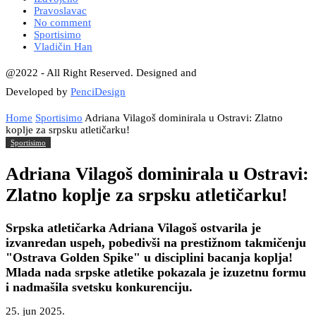
Pravoslavac
No comment
Sportisimo
Vladičin Han
@2022 - All Right Reserved. Designed and
Developed by
PenciDesign
Home
Sportisimo
Adriana Vilagoš dominirala u Ostravi: Zlatno
koplje za srpsku atletičarku!
Sportisimo
Adriana Vilagoš dominirala u Ostravi:
Zlatno koplje za srpsku atletičarku!
Srpska atletičarka Adriana Vilagoš ostvarila je
izvanredan uspeh, pobedivši na prestižnom takmičenju
"Ostrava Golden Spike" u disciplini bacanja koplja!
Mlada nada srpske atletike pokazala je izuzetnu formu
i nadmašila svetsku konkurenciju.
25. jun 2025.