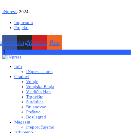
INpress
, 2024.
Impresum
Projekti
acebook
Instagram
Youtube
Rss
Info
INpress shorts
Gradovi
Vranje
Vranjska Banja
Vladičin Han
Trgovište
Surdulica
Bujanovac
Preševo
Bosilegrad
Magazin
Preporučujemo
Izdvojeno