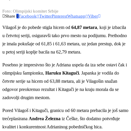
Foto: Olimpijski komitet Srbije
Share
0
Facebook
Twitter
Pinterest
Whatsapp
Viber
Vilagoš je do pobede stigla hicem od
64,87 metara
, koji je izbacila
u četvrtoj seriji, osiguravši tako prvo mesto na podijumu. Prethodno
je imala pokušaje od 61,85 i 61,63 metara, uz jedan prestup, dok je
u petoj seriji koplje bacila na 62,79 metara.
Posebno je impresivno što je Adriana uspela da iza sebe ostavi čak i
olimpijsku šampionku,
Haruku Kitaguči
. Japanka je vodila do
četvrte serije sa hicem od 63,88 metara, ali je Vilagošin snažan
odgovor preokrenuo rezultat i Kitaguči je na kraju morala da se
zadovolji drugim mestom.
Pored Vilagoš i Kitaguči, granicu od 60 metara prebacila je još samo
trećeplasirana
Andrea Železna
iz Češke, što dodatno potvrđuje
kvalitet i konkurentnost Adrianinog pobedničkog hica.