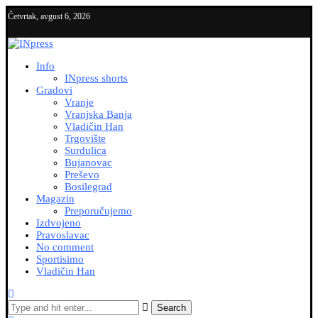
Četvrtak, avgust 6, 2026
Info
INpress shorts
Gradovi
Vranje
Vranjska Banja
Vladičin Han
Trgovište
Surdulica
Bujanovac
Preševo
Bosilegrad
Magazin
Preporučujemo
Izdvojeno
Pravoslavac
No comment
Sportisimo
Vladičin Han
Search