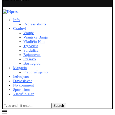
Info
INpress shorts
Gradovi
Vranje
Vranjska Banja
Vladičin Han
Trgovište
Surdulica
Bujanovac
Preševo
Bosilegrad
Magazin
Preporučujemo
Izdvojeno
Pravoslavac
No comment
Sportisimo
Vladičin Han
Search