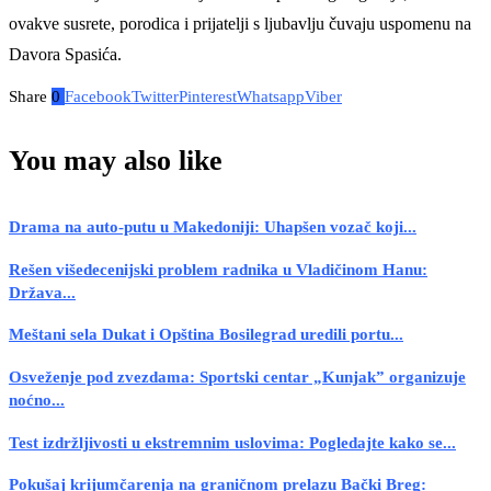
ovakve susrete, porodica i prijatelji s ljubavlju čuvaju uspomenu na
Davora Spasića.
Share
0
Facebook
Twitter
Pinterest
Whatsapp
Viber
You may also like
Drama na auto-putu u Makedoniji: Uhapšen vozač koji...
Rešen višedecenijski problem radnika u Vladičinom Hanu:
Država...
Meštani sela Dukat i Opština Bosilegrad uredili portu...
Osveženje pod zvezdama: Sportski centar „Kunjak” organizuje
noćno...
Test izdržljivosti u ekstremnim uslovima: Pogledajte kako se...
Pokušaj krijumčarenja na graničnom prelazu Bački Breg: