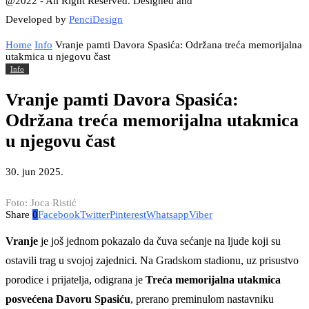
@2022 - All Right Reserved. Designed and
Developed by
PenciDesign
Home
Info
Vranje pamti Davora Spasića: Održana treća memorijalna
utakmica u njegovu čast
Info
Vranje pamti Davora Spasića:
Održana treća memorijalna utakmica
u njegovu čast
30. jun 2025.
Foto: Joca Ristić
Share
0
Facebook
Twitter
Pinterest
Whatsapp
Viber
Vranje
je još jednom pokazalo da čuva sećanje na ljude koji su
ostavili trag u svojoj zajednici. Na Gradskom stadionu, uz prisustvo
porodice i prijatelja, odigrana je
Treća memorijalna utakmica
posvećena Davoru Spasiću
, prerano preminulom nastavniku