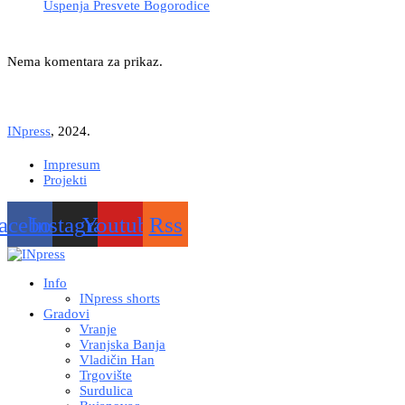
Uspenja Presvete Bogorodice
Nema komentara za prikaz.
INpress
, 2024.
Impresum
Projekti
acebook
Instagram
Youtube
Rss
Info
INpress shorts
Gradovi
Vranje
Vranjska Banja
Vladičin Han
Trgovište
Surdulica