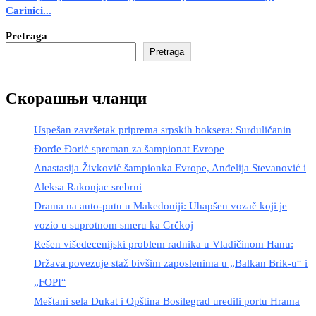
Carinici...
Pretraga
Pretraga
Скорашњи чланци
Uspešan završetak priprema srpskih boksera: Surduličanin
Đorđe Đorić spreman za šampionat Evrope
Anastasija Živković šampionka Evrope, Anđelija Stevanović i
Aleksa Rakonjac srebrni
Drama na auto-putu u Makedoniji: Uhapšen vozač koji je
vozio u suprotnom smeru ka Grčkoj
Rešen višedecenijski problem radnika u Vladičinom Hanu:
Država povezuje staž bivšim zaposlenima u „Balkan Brik-u“ i
„FOPI“
Meštani sela Dukat i Opština Bosilegrad uredili portu Hrama