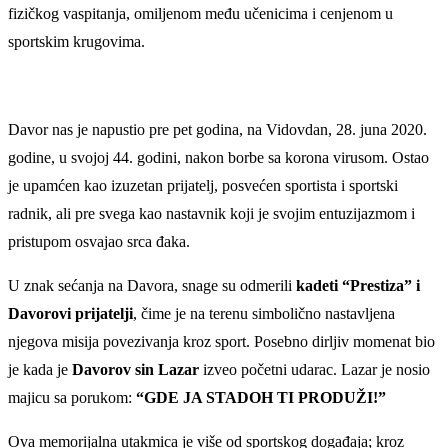
fizičkog vaspitanja, omiljenom među učenicima i cenjenom u
sportskim krugovima.
Davor nas je napustio pre pet godina, na Vidovdan, 28. juna 2020.
godine, u svojoj 44. godini, nakon borbe sa korona virusom. Ostao
je upamćen kao izuzetan prijatelj, posvećen sportista i sportski
radnik, ali pre svega kao nastavnik koji je svojim entuzijazmom i
pristupom osvajao srca đaka.
U znak sećanja na Davora, snage su odmerili
kadeti “Prestiza” i
Davorovi prijatelji
, čime je na terenu simbolično nastavljena
njegova misija povezivanja kroz sport. Posebno dirljiv momenat bio
je kada je
Davorov sin Lazar
izveo početni udarac. Lazar je nosio
majicu sa porukom:
“GDE JA STADOH TI PRODUŽI!”
Ova memorijalna utakmica je više od sportskog događaja; kroz