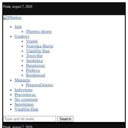
Petak, avgust 7, 2026
Info
INpress shorts
Gradovi
Vranje
Vranjska Banja
Vladičin Han
Trgovište
Surdulica
Bujanovac
Preševo
Bosilegrad
Magazin
Preporučujemo
Izdvojeno
Pravoslavac
No comment
Sportisimo
Vladičin Han
Search
Petak, avgust 7, 2026