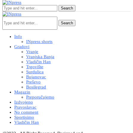
Search
Search
Info
INpress shorts
Gradovi
Vranje
Vranjska Banja
Vladičin Han
Trgovište
Surdulica
Bujanovac
Preševo
Bosilegrad
Magazin
Preporučujemo
Izdvojeno
Pravoslavac
No comment
Sportisimo
Vladičin Han