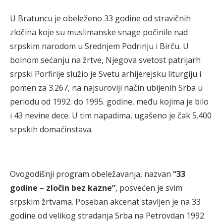
U Bratuncu je obeleženo 33 godine od stravičnih
zločina koje su muslimanske snage počinile nad
srpskim narodom u Srednjem Podrinju i Birču. U
bolnom sećanju na žrtve, Njegova svetost patrijarh
srpski Porfirije služio je Svetu arhijerejsku liturgiju i
pomen za 3.267, na najsuroviji način ubijenih Srba u
periodu od 1992. do 1995. godine, među kojima je bilo
i 43 nevine dece. U tim napadima, ugašeno je čak 5.400
srpskih domaćinstava.
Ovogodišnji program obeležavanja, nazvan
“33
godine – zločin bez kazne”
, posvećen je svim
srpskim žrtvama. Poseban akcenat stavljen je na 33
godine od velikog stradanja Srba na Petrovdan 1992.