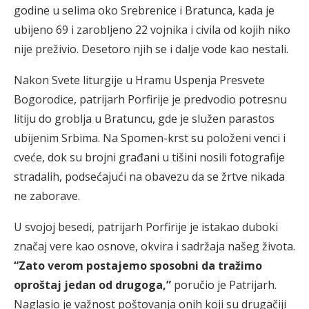
godine u selima oko Srebrenice i Bratunca, kada je
ubijeno 69 i zarobljeno 22 vojnika i civila od kojih niko
nije preživio. Desetoro njih se i dalje vode kao nestali.
Nakon Svete liturgije u Hramu Uspenja Presvete
Bogorodice, patrijarh Porfirije je predvodio potresnu
litiju do groblja u Bratuncu, gde je služen parastos
ubijenim Srbima. Na Spomen-krst su položeni venci i
cveće, dok su brojni građani u tišini nosili fotografije
stradalih, podsećajući na obavezu da se žrtve nikada
ne zaborave.
U svojoj besedi, patrijarh Porfirije je istakao duboki
značaj vere kao osnove, okvira i sadržaja našeg života.
“Zato verom postajemo sposobni da tražimo
oproštaj jedan od drugoga,”
poručio je Patrijarh.
Naglasio je važnost poštovanja onih koji su drugačiji