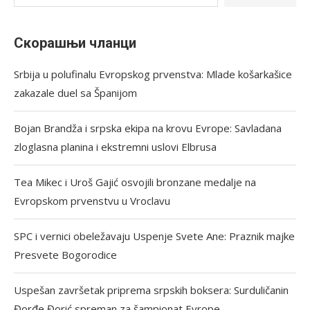
Скорашњи чланци
Srbija u polufinalu Evropskog prvenstva: Mlade košarkašice
zakazale duel sa Španijom
Bojan Brandža i srpska ekipa na krovu Evrope: Savladana
zloglasna planina i ekstremni uslovi Elbrusa
Tea Mikec i Uroš Gajić osvojili bronzane medalje na
Evropskom prvenstvu u Vroclavu
SPC i vernici obeležavaju Uspenje Svete Ane: Praznik majke
Presvete Bogorodice
Uspešan završetak priprema srpskih boksera: Surduličanin
Đorđe Đorić spreman za šampionat Evrope