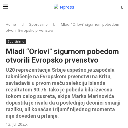
Home
Sportisimo
Mladi “Orlovi” sigurnom pobedom
otvorili Evropsko prvenstvo
Sportisimo
Mladi “Orlovi” sigurnom pobedom
otvorili Evropsko prvenstvo
U20 reprezentacija Srbije uspešno je započela
takmičenje na Evropskom prvenstvu na Kritu,
savladavši u prvom meču selekciju Islanda
rezultatom 90:76. Iako je pobeda bila izvesna
tokom celog susreta, ekipa Marka Marinovića
dopustila je rivalu da u poslednjoj deonici smanji
razliku, ali konačan trijumf nijednog momenta
nije doveden u pitanje.
13. jul 2025.