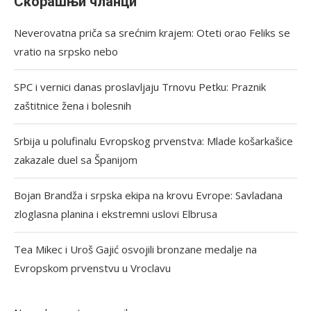
Скорашњи чланци
Neverovatna priča sa srećnim krajem: Oteti orao Feliks se
vratio na srpsko nebo
SPC i vernici danas proslavljaju Trnovu Petku: Praznik
zaštitnice žena i bolesnih
Srbija u polufinalu Evropskog prvenstva: Mlade košarkašice
zakazale duel sa Španijom
Bojan Brandža i srpska ekipa na krovu Evrope: Savladana
zloglasna planina i ekstremni uslovi Elbrusa
Tea Mikec i Uroš Gajić osvojili bronzane medalje na
Evropskom prvenstvu u Vroclavu