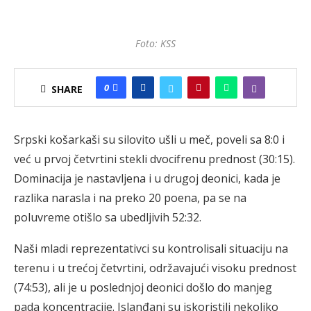
Foto: KSS
0
SHARE
Srpski košarkaši su silovito ušli u meč, poveli sa 8:0 i
već u prvoj četvrtini stekli dvocifrenu prednost (30:15).
Dominacija je nastavljena i u drugoj deonici, kada je
razlika narasla i na preko 20 poena, pa se na
poluvreme otišlo sa ubedljivih 52:32.
Naši mladi reprezentativci su kontrolisali situaciju na
terenu i u trećoj četvrtini, održavajući visoku prednost
(74:53), ali je u poslednjoj deonici došlo do manjeg
pada koncentracije. Islanđani su iskoristili nekoliko