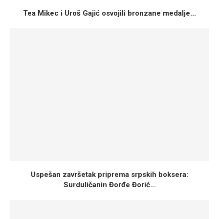
Tea Mikec i Uroš Gajić osvojili bronzane medalje...
Uspešan završetak priprema srpskih boksera:
Surduličanin Đorđe Đorić...