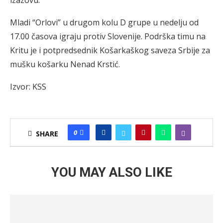
izazovu.
Mladi “Orlovi” u drugom kolu D grupe u nedelju od
17.00 časova igraju protiv Slovenije. Podrška timu na
Kritu je i potpredsednik Košarkaškog saveza Srbije za
mušku košarku Nenad Krstić.
Izvor: KSS
0
SHARE
YOU MAY ALSO LIKE