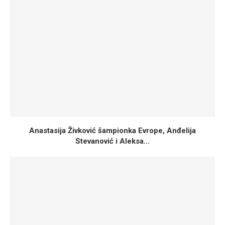
Anastasija Živković šampionka Evrope, Anđelija
Stevanović i Aleksa...