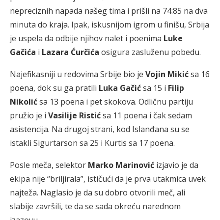
nepreciznih napada našeg tima i prišli na 74:85 na dva
minuta do kraja. Ipak, iskusnijom igrom u finišu, Srbija
je uspela da odbije njihov nalet i poenima
Luke
Gačića
i
Lazara Ćurčića
osigura zasluženu pobedu.
Najefikasniji u redovima Srbije bio je
Vojin Mikić
sa 16
poena, dok su ga pratili
Luka Gačić
sa 15 i
Filip
Nikolić
sa 13 poena i pet skokova. Odličnu partiju
pružio je i
Vasilije Ristić
sa 11 poena i čak sedam
asistencija. Na drugoj strani, kod Islanđana su se
istakli Sigurtarson sa 25 i Kurtis sa 17 poena.
Posle meča, selektor
Marko Marinović
izjavio je da
ekipa nije “briljirala”, ističući da je prva utakmica uvek
najteža. Naglasio je da su dobro otvorili meč, ali
slabije završili, te da se sada okreću narednom