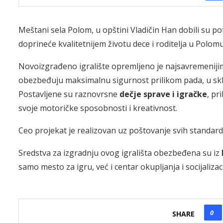
Meštani sela Polom, u opštini Vladičin Han dobili su po
doprineće kvalitetnijem životu dece i roditelja u Polom
Novoizgrađeno igralište opremljeno je najsavremeni
obezbeđuju maksimalnu sigurnost prilikom pada, u sk
Postavljene su raznovrsne
dečje sprave i igračke
, pr
svoje motoričke sposobnosti i kreativnost.
Ceo projekat je realizovan uz poštovanje svih standard
Sredstva za izgradnju ovog igrališta obezbeđena su iz
samo mesto za igru, već i centar okupljanja i socijaliza
0
SHARE