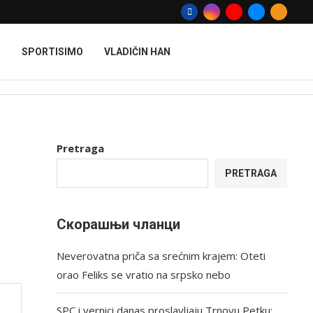
T
SPORTISIMO
VLADIČIN HAN
Pretraga
PRETRAGA
Скорашњи чланци
Neverovatna priča sa srećnim krajem: Oteti
orao Feliks se vratio na srpsko nebo
SPC i vernici danas proslavljaju Trnovu Petku: