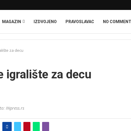
MAGAZIN
IZDVOJENO
PRAVOSLAVAC
NO COMMEN
alište za decu
 igralište za decu
to: INpress.rs