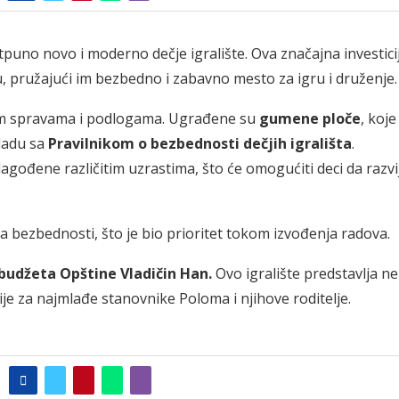
tpuno novo i moderno dečje igralište. Ova značajna investici
u, pružajući im bezbedno i zabavno mesto za igru i druženje.
jim spravama i podlogama. Ugrađene su
gumene ploče
, koje
ladu sa
Pravilnikom o bezbednosti dečjih igrališta
.
ilagođene različitim uzrastima, što će omogućiti deci da razvi
a bezbednosti, što je bio prioritet tokom izvođenja radova.
budžeta Opštine Vladičin Han.
Ovo igralište predstavlja ne
cije za najmlađe stanovnike Poloma i njihove roditelje.