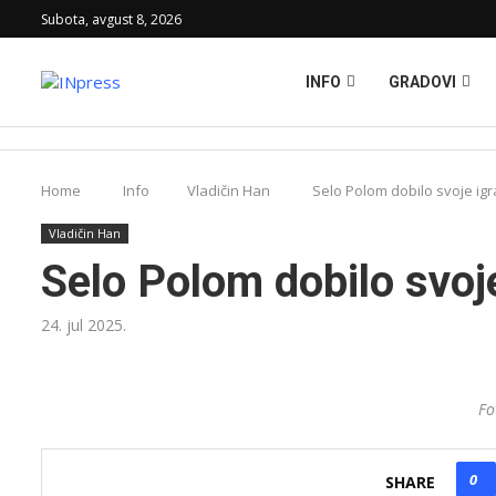
Subota, avgust 8, 2026
INFO
GRADOVI
Home
Info
Vladičin Han
Selo Polom dobilo svoje igr
Vladičin Han
Selo Polom dobilo svoje
24. jul 2025.
Fo
0
SHARE