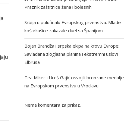
Praznik zaštitnice žena i bolesnih
ja
Srbija u polufinalu Evropskog prvenstva: Mlade
košarkašice zakazale duel sa Španijom
Bojan Brandža i srpska ekipa na krovu Evrope:
Savladana zloglasna planina i ekstremni uslovi
jaju
Elbrusa
Tea Mikec i Uroš Gajić osvojili bronzane medalje
na Evropskom prvenstvu u Vroclavu
Nema komentara za prikaz.