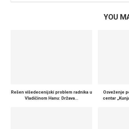
YOU MA
Rešen višedecenijski problem radnika u
Osveženje p
Vladičinom Hanu: Država...
centar „Kunj