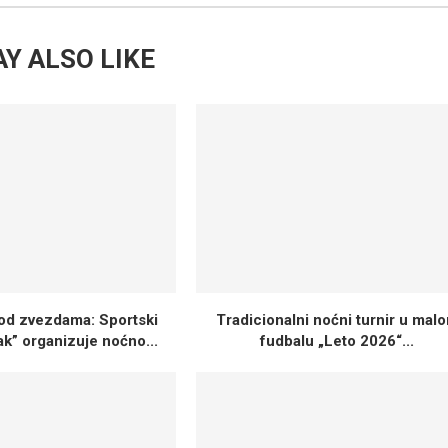
Y ALSO LIKE
od zvezdama: Sportski
Tradicionalni noćni turnir u mal
ak” organizuje noćno...
fudbalu „Leto 2026“...